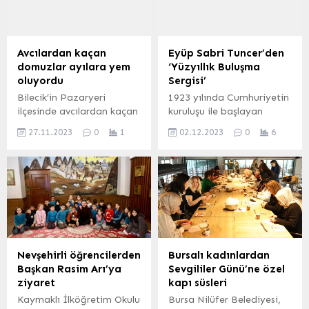
Avcılardan kaçan
Eyüp Sabri Tuncer’den
domuzlar ayılara yem
‘Yüzyıllık Buluşma
oluyordu
Sergisi’
Bilecik’in Pazaryeri
1923 yılında Cumhuriyetin
ilçesinde avcılardan kaçan
kuruluşu ile başlayan
domuz sürüsü ayıların
hikayesi ile Eyüp Sabri
27.11.2023
0
1
02.12.2023
0
6
saldırısıyla karşılaştı bu
Tuncer, 100.yılına özel
anlar an be an güvenlik
hazırladığı ‘’Yüzyıllık
kameralarına yansıdı.
Buluşma Sergisi’’nin
Pazaryeri Gündem /
açılışını Hafızaevi
BİLECİK (İGFA) –
Müzesi’nde gerçekleştirdi.
Pazaryeri ilçesinin yüksek
İSTANBUL (İGFA) – Bu
kesimlerinde kar yağışı
sene 100.yılını kutlayan
etkisini gösterirken
Eyüp Sabri Tuncer, “ikinci
yiyecek arayan domuz
yüzyıla başlamanın
Nevşehirli öğrencilerden
Bursalı kadınlardan
sürüsü avcılardan
onuruyla” sloganıyla
Başkan Rasim Arı’ya
Sevgililer Günü’ne özel
kaçmaya çalışıp ayılara
yönettiği 100.yıl projeleri
ziyaret
kapı süsleri
yem oluyordu.
kapsamında “Yüzyıllık
Kaymaklı İlköğretim Okulu
Bursa Nilüfer Belediyesi,
Bozcaarmut Köyü’ne 2,5
Buluşma” sergisini