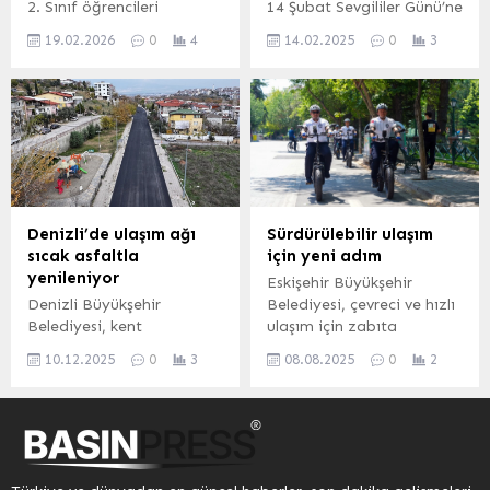
2. Sınıf öğrencileri
14 Şubat Sevgililer Günü’ne
kilometre uzaklıkta Kırıklık
ziyaretçileri ile
Nevşehir Belediye Başkanı
özel “Kapı Süsü Atölyesi”
Mevkii’nde bulunan...
buluşturuyor. Kâmil
19.02.2026
0
4
14.02.2025
0
3
Rasim Arı’yı makamında
düzenledi. Nilüfer’deki
Fırat’ın küratörlüğünde
ziyaret etti. NEVŞEHİR
mahalle kadın
sunulan sergi,
(İGFA) – Minik misafirlerini
derneklerinin üyeleri,
ziyaretçilere...
makamında konuk eden
atölyede eski ve atık
Belediye Başkanı Rasim
kumaşları değerlendirerek,
Arı, ilkokul 2. Sınıf
birbirinden renkli kapı
öğrencilerinin yönelttiği
süsleri tasarladı.
sorulara cevap vererek
çeşitli hediyeler verdi.
Denizli’de ulaşım ağı
Sürdürülebilir ulaşım
Gerçekleştirilen ziyaret
sıcak asfaltla
için yeni adım
kapsamında öğrencilerle
yenileniyor
Eskişehir Büyükşehir
bir araya gelen Nevşehir
Denizli Büyükşehir
Belediyesi, çevreci ve hızlı
Belediye Başkanı Rasim
Belediyesi, kent
ulaşım için zabıta
Arı, belediyecilik...
genelindeki ulaşım ağını
ekiplerini elektrikli
10.12.2025
0
3
08.08.2025
0
2
yenileme çalışmaları
bisikletlerde donattı. Yeni
kapsamında sıcak asfalt
ekipler özellikle yaya
uygulamalarını sürdürüyor.
yolları, parklar ve bisiklet
DENİZLİ (İGFA) – Bu
yollarında görev yapacak.
kapsamda Gümüşçay
Büyükşehir Belediye
Mahallesi ile Gültepe
Başkanı Ayşe Ünlüce,