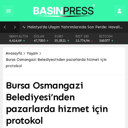
Malatya’da Ulaşım Yatırımlarında Son Perde: Havalimanı Eylül’de, Çevre Yolu Ekim’de Açılıyor
GRAM ALTIN
DOLAR
EURO
BIST 100
BITCOIN
6.614,69
47,7050
55,0521
13.774,94
$65077
Anasayfa
Yaşam
Bursa Osmangazi Belediyesi’nden pazarlarda hizmet için
protokol
Bursa Osmangazi
Belediyesi’nden
pazarlarda hizmet için
protokol