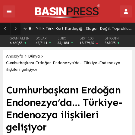
Bin Yıllık Türk-Kürt Kardeşliği: Slogan Değil, Toprakların Gerçeği
GRAM ALTIN
DOLAR
EURO
BIST 100
BITCOIN
6.660,55
47,7111
55,1881
13.779,39
$65025
Anasayfa
Dünya
Cumhurbaşkanı Erdoğan Endonezya’da… Türkiye-Endenozya
ilişkileri gelişiyor
Cumhurbaşkanı Erdoğan
Endonezya’da… Türkiye-
Endenozya ilişkileri
gelişiyor