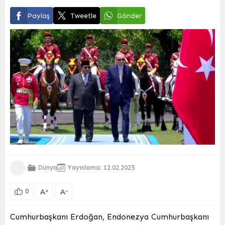
Paylaş
Tweetle
Gönder
Dünya
Yayınlama: 12.02.2025
A
A
+
-
0
Cumhurbaşkanı Erdoğan, Endonezya Cumhurbaşkanı