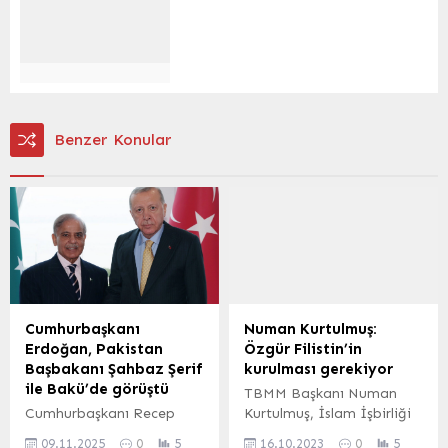
Benzer Konular
Cumhurbaşkanı
Numan Kurtulmuş:
Erdoğan, Pakistan
Özgür Filistin’in
Başbakanı Şahbaz Şerif
kurulması gerekiyor
ile Bakü’de görüştü
TBMM Başkanı Numan
Cumhurbaşkanı Recep
Kurtulmuş, İslam İşbirliği
Tayyip Erdoğan, Karabağ
Teşkilatı Parlamento
09.11.2025
0
5
16.10.2023
0
5