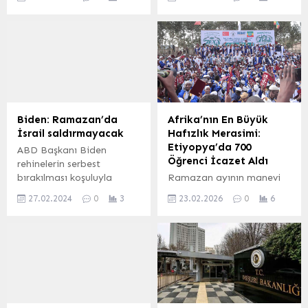
Zaferi’nin 5’inci yıl
Birliğinin (İSİPAB)
dönümü kutlamaları
Filistin’deki gelişmelere
dolayısıyla bulunduğu
ilişkin gerçekleştirdiği
Bakü’de Pakistan
çevrim içi toplantıya
Başbakanı Şahbaz Şerif ile
katıldı. ANKARA (İGFA) –
bir araya geldi.
TBMM Başkanı Numan
Görüşmede iki ülke ilişkileri
Kurtulmuş’un çevrimiçi
ile bölgesel ve küresel
toplantıda yaptığı
gelişmeler ele alındı.
konuşmasına ilişkin
Biden: Ramazan’da
Afrika’nın En Büyük
ANKARA (İGFA) –
detaylar TBMM’nin resmi
İsrail saldırmayacak
Hafızlık Merasimi:
Cumhurbaşkanlığı İletişim
internet sitesinde yer aldı.
Etiyopya’da 700
ABD Başkanı Biden
Başkanlığı’ndan yapılan
Filistin’deki insani krizin
Öğrenci İcazet Aldı
rehinelerin serbest
açıklamaya göre, Bakü’de
çözülebilmesi için acil
bırakılması koşuluyla
Ramazan ayının manevi
gerçekleşen görüşmede
ateşkesin temin edilmesi
İsrail’in Ramazan ayı
ikliminde, Ribat İnsani
Türkiye ile Pakistan
ve Gazze’de yaşayan
27.02.2024
0
3
23.02.2026
0
6
boyunca Gazze’ye
Yardım Derneği
arasındaki ikili ilişkiler,...
masum...
saldırısını durdurmayı
tarafından Etiyopya’nın
kabul ettiğini açıkladı.
Kore şehrinde düzenlenen
ANKARA (İGFA) – ABD
tarihi hafızlık icazet
Başkanı Joe Biden,
merasimi, Afrika kıtasının
NBC’ye verdiği röportajda
en büyük hafızlık töreni
İsrail’in Gazze’ye
olarak kayıtlara geçti.
saldırıları hakkında
Binlerce kişinin katılımıyla