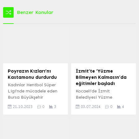
Benzer Konular
Poyrazın Kızları’nı
İzmit’te ‘Yüzme
Kastamonu durdurdu
Bilmeyen Kalmasın’da
eğitimler başladı
Kadınlar Hentbol Süper
Ligi’nde mücadele eden
Kocaeli’de İzmit
Bursa Büyükşehir
Belediyesi Yüzme
Belediyespor, 7. hafta
Bilmeyen Kalmasın projesi
21.10.2023
0
3
03.07.2024
0
4
mücadelesinde sahasında
kapsamında eğitimlere
Kastamonu
başladı KOCAELİ (İGFA) –
Belediyespor’a 33-23
İzmit Belediyesi Spor işleri
mağlup oldu. BURSA
müdürlüğü tarafından
(İGFA) – Ligde oynadığı 5
gerçekleştirilen Yüzme