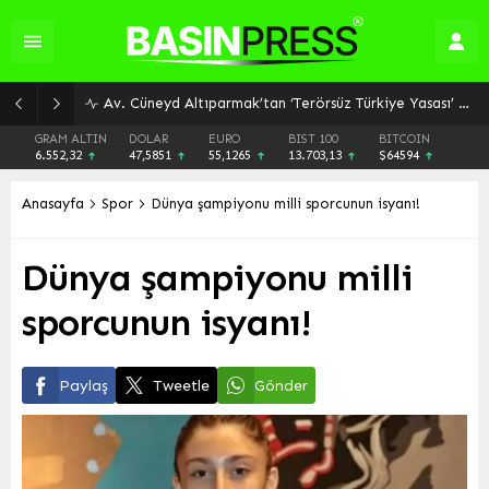
Av. Cüneyd Altıparmak’tan ‘Terörsüz Türkiye Yasası’ Açıklaması: Başvuru Süreci ve Detaylar
GRAM ALTIN
DOLAR
EURO
BIST 100
BITCOIN
6.552,32
47,5851
55,1265
13.703,13
$64594
Anasayfa
Spor
Dünya şampiyonu milli sporcunun isyanı!
Dünya şampiyonu milli
sporcunun isyanı!
Paylaş
Tweetle
Gönder