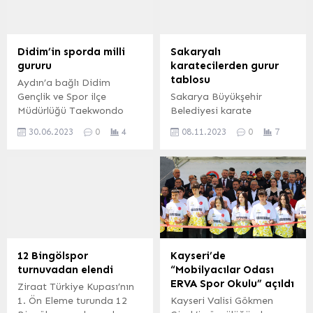
maçta 2 galibiyet, 3
Bilmeyen Kalmasın
yenilgi alan Bursa
Projesinde eğitimlere start
Büyükşehir Belediyespor,
verildi. İzmit Belediyesinin
6’da 6 yapan rakibiyle
Tepeköy Mahallesinde
Didim’in sporda milli
Sakaryalı
Mudanya Spor Salonu’nda
bulunan Kapalı Yüzme
gururu
karatecilerden gurur
karşı karşıya geldi.
Havuzunda
tablosu
Aydın’a bağlı Didim
Karşılaşma öncesinde
gerçekleştirilecek dersler 7-
Gençlik ve Spor ilçe
Sakarya Büyükşehir
Filistin’de hayatını
12 yaş arasındaki çocuklar
Müdürlüğü Taekwondo
Belediyesi karate
kaybedenler için saygı...
için haftada iki gün
Antrenörü Burak Ataş,
sporcuları Balıkesir’de
yapılacak. Salı-Perşembe
30.06.2023
0
4
08.11.2023
0
7
taekwondo Milli Takımı
düzenlenen Ümit Genç ve
ve Çarşamba-Cuma...
antrenörü olarak göreve
U21 Türkiye Karate
çağrıldı. Kemal ETLEÇ/
Şampiyonası ve Milli
Didim Postası (AYDIN
Takım seçmelerine katıldı.
İGFA) Tekvando Antrenörü
Milli Takım seçmelerinde
Burak Ataş, 5-9 Temmuz
tüm rakiplerini yenerek
2023 tarihinde Ankara’da
milli takıma seçilen Yuşa
yapılacak olan Uluslararası
Yaman Çakar, Balkan ve
Türkiye Açık Taekwondo
Avrupa Şampiyonalarında
12 Bingölspor
Kayseri’de
Turnuvası (Turkish Open)
ülkemizi temsil edecek.
turnuvadan elendi
“Mobilyacılar Odası
Milli Takım Antrenörü
SAKARYA (İGFA) –
ERVA Spor Okulu” açıldı
Ziraat Türkiye Kupası’nın
olarak göreve davet
Sakarya Büyükşehir
1. Ön Eleme turunda 12
Kayseri Valisi Gökmen
edildi....
Belediyesi Spor Kulübü