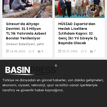
Büyükşehir Belediye
üyeleriyle bir istişare
Bakanlığı’nın
Başkanı Sami Er, vali
toplantısı düzenledi.
koordinasyonunda,
yardımcıları,
Modapark Düğün
Cumhurbaşkanlığı...
kaymakamlar, ilçe
Salonu’nda gerçekleştirilen
belediye başkanları ve
buluşmada, tarımın güncel
Giresun’da Altyapı
MÜSİAD Isparta’dan
ilgili kurum müdürlerinin
sorunları, üreticilerin
Devrimi: 31.5 Milyon
Meslek Liselilere
katılımıyla gerçekleştirilen
talepleri ve yürütülen
TL’lik Yatırımla Asbest
İstihdam Kapısı: 32
toplantıda, konteyner
çalışmalar detaylı bir
Borular Yenileniyor
Genç İki Yıl Süreyle İş
kentlerin tahliye süreci
şekilde ele alındı.
Başında Olacak
Giresun Belediyesi, şehir
detaylı bir şekilde ele
Toplantıya, ITB Yönetim
genelindeki içme suyu
T.C. Millî Eğitim Bakanlığı
alındı. Kalıcı ve Güvenli
Kurulu Başkanı Hüdai
16.04.2026
0
8
03.07.2026
0
7
altyapısını modernize
ile Müstakil Sanayici ve
Yaşam Alanları
Şahin, Meclis Başkanı
etmek amacıyla önemli bir
İşadamları Derneği
Hedefleniyor Toplantının
Nevzat Demirel, yönetim
projeyi hayata geçiriyor.
(MÜSİAD) arasında
ardından...
ve meclis...
Bu kapsamda, ekonomik
imzalanan genç istihdamı
ömrünü tamamlamış ve
protokolü, Isparta’da
sağlıksız olduğu bilinen
somut adımlarla hayata
Türkiye ve dünyadan en güncel haberler, son dakika gelişmeleri,
asbest borular, yerlerine
geçiyor. MÜSİAD Isparta
ekonomi, siyaset, teknoloji, spor ve kültür-sanat içerikleriyle
daha dayanıklı, uzun
Şubesi yönetimi, İl Millî
tarafsız ve güvenilir haber kaynağınız.
ömürlü ve kaçak riski
Eğitim Müdürü Recai Ocak
taşımayan polietilen
ile bir araya gelerek
borular döşeniyor.
kentteki istihdam
Teyyaredüzü
olanaklarını ve iş birliği