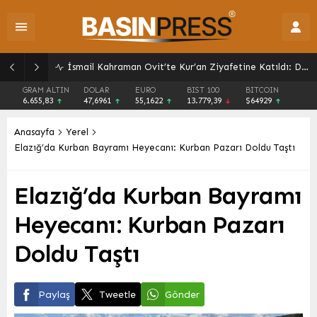
İsmail Kahraman Ovit’te Kur’an Ziyafetine Katıldı: Dualarla Sona Erdi
GRAM ALTIN
DOLAR
EURO
BIST 100
BITCOIN
6.655,83
47,6961
55,1622
13.779,39
$64929
Anasayfa
Yerel
Elazığ’da Kurban Bayramı Heyecanı: Kurban Pazarı Doldu Taştı
Elazığ’da Kurban Bayramı
Heyecanı: Kurban Pazarı
Doldu Taştı
Paylaş
Tweetle
Gönder