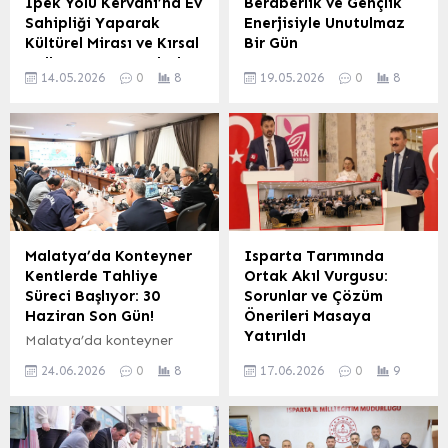
İpek Yolu Kervanı’na Ev
Beraberlik ve Gençlik
Sahipliği Yaparak
Enerjisiyle Unutulmaz
Kültürel Mirası ve Kırsal
Bir Gün
Kalkınmayı Vurguladı
Kars, 19 Mayıs Atatürk’ü
14.05.2026
0
8
19.05.2026
0
8
Malatya, Birleşmiş Milletler
Anma, Gençlik ve Spor
Çölleşmeyle Mücadele
Bayramı’nı coşkuyla
Sözleşmesi (UNCCD)
kutladı. Gazi Mustafa
COP17 zirvesi öncesinde
Kemal Atatürk’ün milli
gerçekleştirilen prestijli
mücadeleyi başlatmak
‘İpek Yolu Kervanı’
üzere Samsun’a çıkışının
organizasyonuna ev
yıl dönümü, Kars’ta birlik,
sahipliği yaptı.
beraberlik ve gençlik
Türkiye’den başlayıp
enerjisinin ön plana çıktığı
Malatya’da Konteyner
Isparta Tarımında
Moğolistan’ın başkenti
anlamlı bir etkinlikle
Kentlerde Tahliye
Ortak Akıl Vurgusu:
Ulanbator’a uzanan bu
hafızalara kazındı.
Süreci Başlıyor: 30
Sorunlar ve Çözüm
özel kervan, sürdürülebilir
Atatürk Anıtı’nda Resmi
Haziran Son Gün!
Önerileri Masaya
arazi yönetimi, mera
Tören Kutlama programı,
Yatırıldı
Malatya’da konteyner
ekosistemlerinin
sabah saatlerinde Kars
kentlerde yaşayan
Isparta Ticaret Borsası
korunması ve pastoral
Gençlik ve Spor İl...
24.06.2026
0
8
17.06.2026
0
9
vatandaşlar için önemli bir
(ITB), tarım sektörünün
yaşam kültürünün
gelişme yaşanıyor.
nabzını tutmak ve
önemine dikkat çekmeyi
Malatya Valisi Seddar
üreticilerin sesini
amaçlıyor. Çevre, Şehircilik
Yavuz başkanlığında,
duyurmak amacıyla
ve İklim Değişikliği