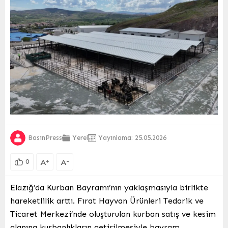
BasınPress
Yerel
Yayınlama: 25.05.2026
A
A
+
-
0
Elazığ’da Kurban Bayramı’nın yaklaşmasıyla birlikte
hareketlilik arttı. Fırat Hayvan Ürünleri Tedarik ve
Ticaret Merkezi’nde oluşturulan kurban satış ve kesim
alanına kurbanlıkların getirilmesiyle bayram