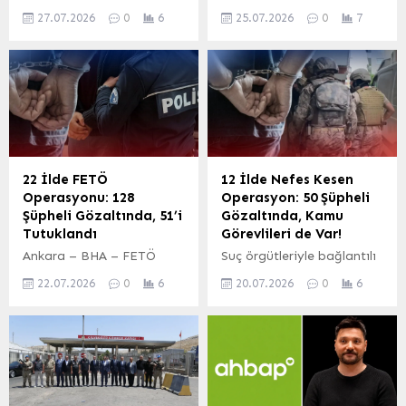
sosyal medya hesabı
Erzurum’da, hakkında
Eskişehir, Isparta, Mersin,
27.07.2026
0
6
25.07.2026
0
7
üzerinden yaptığı
kesinleşmiş hapis cezası
İstanbul, İzmir, Kayseri,
açıklamada, İstanbul,
bulunan ve yakalama
Kırklareli, Kırşehir,
Erzurum ve Mersin’de eş
kararı çıkarılan U.G. isimli
Nevşehir, Ordu, Sakarya,
zamanlı olarak
şahıs, polis ekiplerini
Samsun ve Şanlıurfa...
düzenlenen üç büyük
görünce kaçmaya çalıştı.
operasyonda toplam 112
Hükümlü, eline aldığı
şüpheli hakkında adli işlem
satırla bir apartmanın
başlatıldığını duyurdu.
çatısına çıkarak teslim
Bakan Gürlek,
olmayı reddetti. Olay,
22 İlde FETÖ
12 İlde Nefes Kesen
operasyonların,
güvenlik güçleri için gerilim
Operasyonu: 128
Operasyon: 50 Şüpheli
vatandaşların iyi niyetini
dolu anlara sahne oldu.
Şüpheli Gözaltında, 51’i
Gözaltında, Kamu
ve bağışlarını istismar
Polis Ekipleri Olay Yerine
Tutuklandı
Görevlileri de Var!
eden yapılar, faili meçhul
Sevk Edildi İhbar üzerine
Ankara – BHA – FETÖ
Suç örgütleriyle bağlantılı
olayların aydınlatılmasını
kısa sürede olay yerine...
terör örgütüne yönelik 22
oldukları ve görevlerini
engelleyen girişimler ve
22.07.2026
0
6
20.07.2026
0
6
ilde eş zamanlı olarak
kötüye kullanarak kamuya
gençleri hedef alan...
düzenlenen operasyonda
ait gizli bilgileri
128 şüpheli gözaltına
sızdırdıkları belirlenen 50
alındı. Adliyeye sevk edilen
şüpheli hakkında İstanbul
şüphelilerden 51’i
merkezli 12 ilde eş
tutuklanırken, 14 kişi
zamanlı olarak düğmeye
hakkında adli kontrol
basıldı. Operasyon