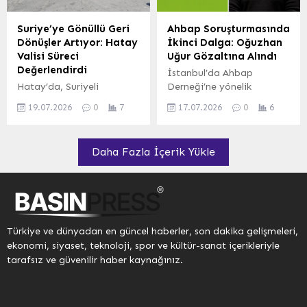
kararı uygulandı. Diğer
kapsamında, aralarında
şüphelilerin emniyetteki
denetimli serbestlik
Suriye’ye Gönüllü Geri
Ahbap Soruşturmasında
işlemleri ise devam ediyor.
memurları, zabıt katipleri,
Dönüşler Artıyor: Hatay
İkinci Dalga: Oğuzhan
Soruşturma derinleştikçe,
gümrük muhafaza müdür
Valisi Süreci
Uğur Gözaltına Alındı
gözaltına alınan
yardımcıları ve polis
Değerlendirdi
İstanbul’da Ahbap
şüphelilerin FETÖ’nün
memurlarının da
Hatay’da, Suriyeli
Derneği’ne yönelik
güncel yapılanması
bulunduğu şüpheliler
sığınmacıların gönüllü,
yürütülen soruşturmada
içerisinde aktif olarak...
gözaltına alındı. Edinilen
19.07.2026
0
7
17.07.2026
0
6
güvenli, onurlu ve düzenli
yeni bir gelişme yaşandı.
bilgilere göre,
geri dönüş süreçlerine
Soruşturmanın
operasyonun...
ilişkin çalışmalar Vali
genişletilmesiyle birlikte
Daha Fazla İçerik Yükle
Mustafa Masatlı
düzenlenen ikinci dalga
tarafından yerinde
operasyon kapsamında,
incelendi. Vali Masatlı,
sosyal medya yayıncısı
süreçle ilgili yetkililerden
Oğuzhan Uğur hakkında
detaylı bilgi alırken,
gözaltı kararı verildi.
ülkelerine dönen
Sabah saatlerinde
Türkiye ve dünyadan en güncel haberler, son dakika gelişmeleri,
Suriyelilerle de bir araya
harekete geçen güvenlik
ekonomi, siyaset, teknoloji, spor ve kültür-sanat içerikleriyle
geldi. Vali Masatlı, yaptığı
güçleri, belirlenen
tarafsız ve güvenilir haber kaynağınız.
incelemeler ve temaslar
adreslere eş zamanlı
sonucunda, gönüllü geri
baskınlar düzenledi.
dönüşlerin her geçen gün
Operasyonlarda Oğuzhan
arttığını ve bu...
Uğur ile birlikte toplam 7