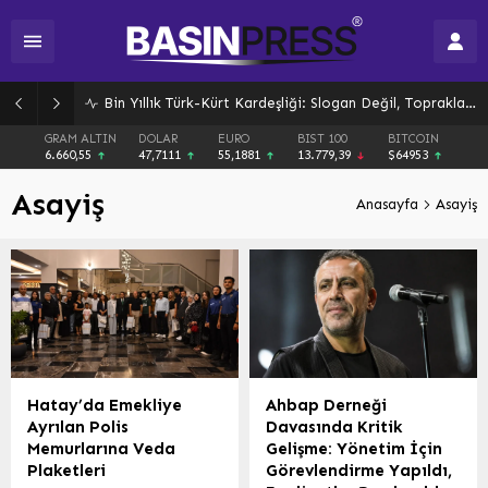
Bin Yıllık Türk-Kürt Kardeşliği: Slogan Değil, Toprakların Gerçeği
GRAM ALTIN
DOLAR
EURO
BIST 100
BITCOIN
6.660,55
47,7111
55,1881
13.779,39
$64953
Asayiş
Anasayfa
Asayiş
Hatay’da Emekliye
Ahbap Derneği
Ayrılan Polis
Davasında Kritik
Memurlarına Veda
Gelişme: Yönetim İçin
Plaketleri
Görevlendirme Yapıldı,