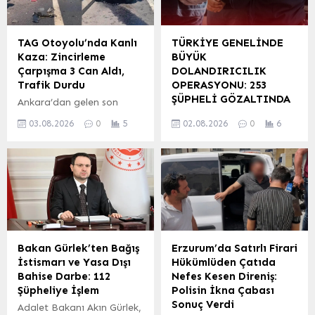
mercilere sevk edildi.
Narkotik Suçlarla
Operasyonlarda, toplam
Mücadele Daire
832 kilogram uyuşturucu
Başkanlığı’nın da destek
TAG Otoyolu’nda Kanlı
TÜRKİYE GENELİNDE
madde ve 425 bin 419
verdiği operasyonda,
Kaza: Zincirleme
BÜYÜK
adet uyuşturucu hap ele
piyasa değeri milyonlarca
Çarpışma 3 Can Aldı,
DOLANDIRICILIK
geçirildi. İçişleri
lira olan 257 bin
Trafik Durdu
OPERASYONU: 253
Bakanlığı’ndan yapılan
Captagon hap ele
ŞÜPHELİ GÖZALTINDA
Ankara’dan gelen son
açıklamaya göre,
geçirildi. Operasyon
dakika bilgisine göre, TAG
ANKARA – Emniyet Genel
operasyonlara 1.955 ekip,
Detayları ve Ele
03.08.2026
0
5
02.08.2026
0
6
Otoyolu üzerinde henüz
Müdürlüğü Asayiş Daire
4 bin 800 personel, 17
Geçirilenler Jandarma
belirlenemeyen bir nedenle
Başkanlığı ve Cumhuriyet
hava aracı ve...
ekipleri, uzun süren fiziki
meydana gelen zincirleme
Başsavcılıklarının
ve teknik takip
trafik kazası, yolda adeta
koordinasyonunda, ülke
sonucunda,...
bir savaş alanına çevirdi.
genelinde eş zamanlı
Çok sayıda aracın karıştığı
olarak gerçekleştirilen
feci kazanın ardından
nitelikli dolandırıcılık
olay yerine hızla sağlık,
operasyonları kapsamında
itfaiye, jandarma ve polis
253 şüpheli gözaltına
Bakan Gürlek’ten Bağış
Erzurum’da Satırlı Firari
ekipleri sevk edildi.
alındı. Operasyonlar,
İstismarı ve Yasa Dışı
Hükümlüden Çatıda
Kazanın şiddetiyle
Adana, Ağrı,
Bahise Darbe: 112
Nefes Kesen Direniş:
otoyolda büyük çaplı
Afyonkarahisar, Ankara,
Şüpheliye İşlem
Polisin İkna Çabası
hasar oluşurken, ilk...
Antalya, Bayburt, Bursa,
Sonuç Verdi
Adalet Bakanı Akın Gürlek,
Çanakkale, Diyarbakır,