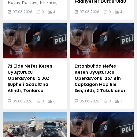
Faaliyetler Durduruldu
Hatay Polisevi, Kırıkhan,
Bölge Trafik, Payas,
İstanbul’da devam eden
07.08.2026
0
4
07.08.2026
0
4
İskenderun, Reyhanlı,
Ahbap Derneği davasında
Arsuz, Havalimanı ve
mahkeme önemli bir karar
Destek Hizmetleri Şube
aldı. Mahkeme, dava
Müdürlüklerinde görev
süreci tamamlanana
yapmış olan emektar polis
kadar derneğin tüm
memurları ve teknisyen
faaliyetlerinin tedbir
yardımcısı için anlamlı bir
kararıyla durdurulmasına
veda programı düzenledi.
hükmetti. Daha önceki
Programda, emekliliğe
yargılama aşamalarında
71 İlde Nefes Kesen
İstanbul’da Nefes
adım atan
da derneğin mal
Uyuşturucu
Kesen Uyuşturucu
kahramanlarımıza
varlıklarının yönetimi
Operasyonu: 1.302
Operasyonu: 257 Bin
hizmetlerinden dolayı
konusunda bir
Şüpheli Gözaltına
Captagon Hap Ele
teşekkür edilerek plaket
görevlendirme kararı
Alındı, Tonlarca
Geçirildi, 2 Tutuklandı
takdim edildi. Emekliye
alınmıştı. Bu son karar,
Uyuşturucu Ele Geçirildi
İstanbul İl Jandarma
Ayrılan Emniyet
derneğin mevcut durumu
06.08.2026
0
6
05.08.2026
0
3
Ankara merkezli olarak 71
Komutanlığı ekipleri,
Mensupları Onurlandırıldı
ve geleceği hakkında
ilde eş zamanlı olarak
Gaziosmanpaşa
Hatay Polisevi’nde
önemli soruları gündeme
düzenlenen dev
Cumhuriyet Başsavcılığı
düzenlenen...
getiriyor....
uyuşturucu
koordinesinde uyuşturucu
operasyonunda, 1.302
tacirlerine yönelik önemli
şüpheli yakalanarak adli
bir operasyon düzenledi.