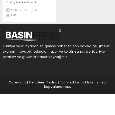
hikâyelerin büyülü
dünyasında dolaştıran
15.01.2025
0
Yuan Huan geri döndü!
178
Miyase Sertbarut’un Uzak
Doğu’dan Avrupa’ya
birçok dile çevrilen Yuan
Huan’ın Kulübesi isimli
romanının uzun süredir
merakla beklenen devam
Türkiye ve dünyadan en güncel haberler, son dakika gelişmeleri,
kitabı Kütüphanedeki
ekonomi, siyaset, teknoloji, spor ve kültür-sanat içerikleriyle
Kamera, Tudem Yayınları
tarafsız ve güvenilir haber kaynağınız.
etiketiyle çıktı.
Sertbarut’a, İtalya’nın
çocuk ve gençlik edebiyatı
alanındaki en saygın
ödüllerinden Rodari
Copyright |
Reindeer Medya
| Tüm hakları saklıdır, izinsiz
Ödülünü kazandıran Yuan
kopyalanamaz.
Huan’ın ikinci
halkası Kütüphanedeki
Kamera okumayla...