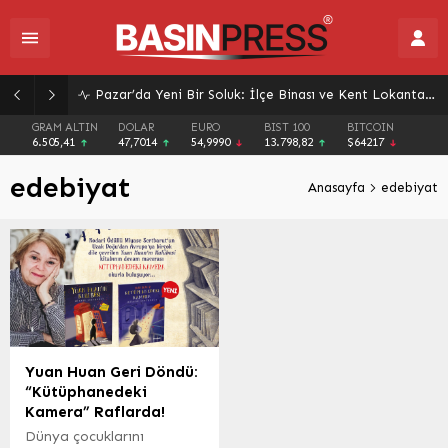
Pazar’da Yeni Bir Soluk: İlçe Binası ve Kent Lokantası Hizmete Açıldı
GRAM ALTIN
DOLAR
EURO
BIST 100
BITCOIN
6.505,41
47,7014
54,9990
13.798,82
$64217
edebiyat
Anasayfa
edebiyat
Yuan Huan Geri Döndü:
“Kütüphanedeki
Kamera” Raflarda!
Dünya çocuklarını