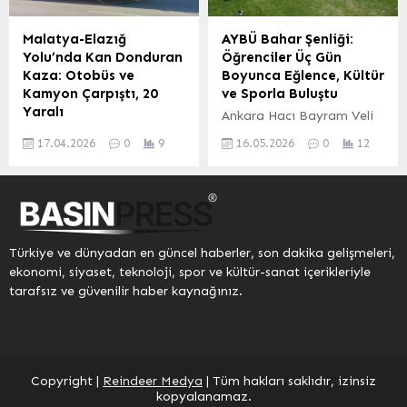
yürütülen bu özel
aldı. Güvenli, konforlu ve
programla, Mesleki Eğitim
kesintisiz bir demiryolu
Malatya-Elazığ
AYBÜ Bahar Şenliği:
Merkezi öğrencileri yerli ve
ulaşımı için başlatılan
Yolu’nda Kan Donduran
Öğrenciler Üç Gün
milli üretime katkı
çalışmaların geldiği son
Kaza: Otobüs ve
Boyunca Eğlence, Kültür
sağlayacak becerilerle
durum, teknik detaylar ve
Kamyon Çarpıştı, 20
ve Sporla Buluştu
donatılıyor. Milli Eğitim
iş planı hakkında kapsamlı
Yaralı
Ankara Hacı Bayram Veli
Bakanlığı Mesleki ve
bir brifing verildi. ‘Lojistik
Malatya-Elazığ
Üniversitesi (AYBÜ), 13-15
Teknik Eğitim Genel
ve Yolcu Taşımacılığında
17.04.2026
0
9
16.05.2026
0
12
karayolunda meydana
Mayıs tarihleri arasında
Müdürlüğü ile...
Stratejik Bir...
gelen trafik kazası,
Sağlık, Kültür ve Spor
bölgeyi yasa boğdu. 16
Daire Başkanlığı
Nisan günü sabah
koordinasyonunda
saatlerinde gerçekleşen
düzenlenen görkemli bir
olayda, bir yolcu otobüsü
bahar şenliğine ev
Türkiye ve dünyadan en güncel haberler, son dakika gelişmeleri,
ile bir kamyonun
sahipliği yaptı. Üç gün
ekonomi, siyaset, teknoloji, spor ve kültür-sanat içerikleriyle
çarpışması sonucu 20 kişi
süren etkinlikler; konserler,
tarafsız ve güvenilir haber kaynağınız.
yaralandı. Malatya
spor müsabakaları,
Valiliği’nden yapılan resmi
kültürel aktiviteler ve açık
açıklamaya göre, saat
hava sineması gibi geniş
08.02 sularında Malatya-
bir yelpazede öğrencilere
Elazığ yolu üzerinde
unutulmaz anlar yaşattı.
Copyright |
Reindeer Medya
| Tüm hakları saklıdır, izinsiz
meydana gelen kazada,
Öğrenciler, kampüs
kopyalanamaz.
araçların kontrolünü
hayatının dinamizmini...