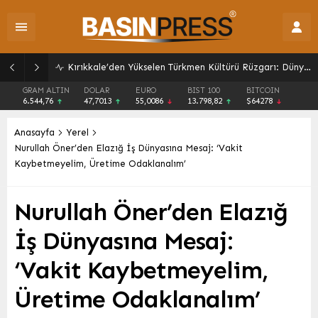
Malatya Turgut Özal Üniversitesi’nden Büyük Başarı: Kurumsal Akreditasyon Belgesi’ni Aldı
GRAM ALTIN
DOLAR
EURO
BIST 100
BITCOIN
6.544,76
47,7013
55,0086
13.798,82
$64278
Anasayfa
Yerel
Nurullah Öner’den Elazığ İş Dünyasına Mesaj: ‘Vakit
Kaybetmeyelim, Üretime Odaklanalım’
Nurullah Öner’den Elazığ
İş Dünyasına Mesaj:
‘Vakit Kaybetmeyelim,
Üretime Odaklanalım’