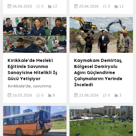
depremlerinin ardından
Fırat Havzası Gazeteciler
06.06.2026
0
12
20.04.2026
0
12
küllerinden yeniden doğan
Cemiyeti, kuruluşunun 38.
Malatya, Uluslararası
yıl dönümünü kutluyor. 21
Arslantepe Yarı Maratonu
Nisan 1988’de temelleri
ile sporun birleştirici
atılan cemiyet, bölge
gücünü dünyaya
medyasının gelişimine
tanıtacak. Bu anlamlı
öncülük etmeye devam
organizasyon için
ediyor. Cemiyet Başkanı
hazırlıklar tamamlanırken,
Sıtkı Gürtürk, yayımladığı
şehrin yeniden ayağa
mesajda, cemiyetin ilk
Kırıkkale’de Mesleki
Kaymakam Demirtaş,
kalkışının sembolü haline
günkü heyecanı ve
Eğitimle Savunma
Bölgesel Demiryolu
gelen maratonun
kararlılığıyla 38 yıldır
Sanayisine Nitelikli İş
Ağını Güçlendirme
detayları paylaşıldı.
ayakta olduğunu belirtti.
Gücü Yetişiyor
Çalışmalarını Yerinde
Malatya’nın Yeniden
Gürtürk, cemiyetin sadece
İnceledi
Kırıkkale’de, savunma
Doğuşu ve Sporun Rolü
bir haber kuruluşu
sanayisinin ihtiyaç
Kars’ta, bölgenin ulaşım
Malatya Büyükşehir
olmadığını, aynı zamanda
16.03.2026
0
8
23.06.2026
0
3
duyduğu nitelikli iş gücünü
altyapısını modernize
Belediye Başkanı Sami Er,
bölgenin hafızasını...
yetiştirmek amacıyla
etme hedefiyle sürdürülen
Arslantepe Höyüğü’nde
mesleki eğitim çalışmaları
demiryolu yenileme
düzenlenen...
yoğun bir şekilde devam
çalışmaları kapsamında
ediyor. Kırıkkale İl Milli
Kaymakam Demirtaş,
Eğitim Müdürlüğü’nün
şantiye alanını ziyaret
koordinasyonunda
ederek yetkililerden bilgi