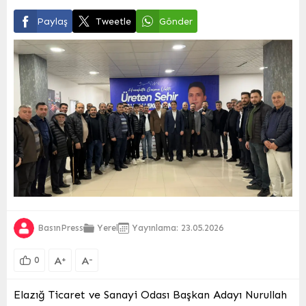
Paylaş
Tweetle
Gönder
BasınPress
Yerel
Yayınlama: 23.05.2026
A
A
+
-
0
Elazığ Ticaret ve Sanayi Odası Başkan Adayı Nurullah