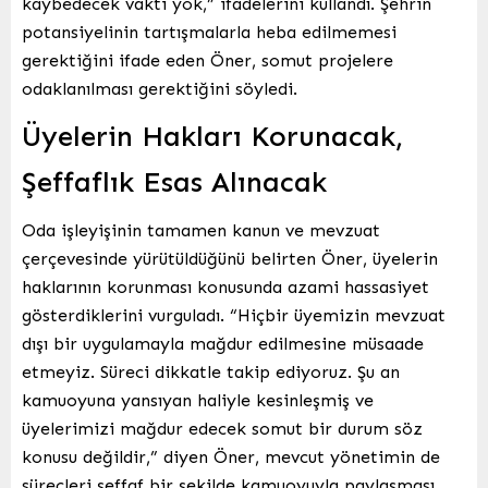
kaybedecek vakti yok,” ifadelerini kullandı. Şehrin
potansiyelinin tartışmalarla heba edilmemesi
gerektiğini ifade eden Öner, somut projelere
odaklanılması gerektiğini söyledi.
Üyelerin Hakları Korunacak,
Şeffaflık Esas Alınacak
Oda işleyişinin tamamen kanun ve mevzuat
çerçevesinde yürütüldüğünü belirten Öner, üyelerin
haklarının korunması konusunda azami hassasiyet
gösterdiklerini vurguladı. “Hiçbir üyemizin mevzuat
dışı bir uygulamayla mağdur edilmesine müsaade
etmeyiz. Süreci dikkatle takip ediyoruz. Şu an
kamuoyuna yansıyan haliyle kesinleşmiş ve
üyelerimizi mağdur edecek somut bir durum söz
konusu değildir,” diyen Öner, mevcut yönetimin de
süreçleri şeffaf bir şekilde kamuoyuyla paylaşması