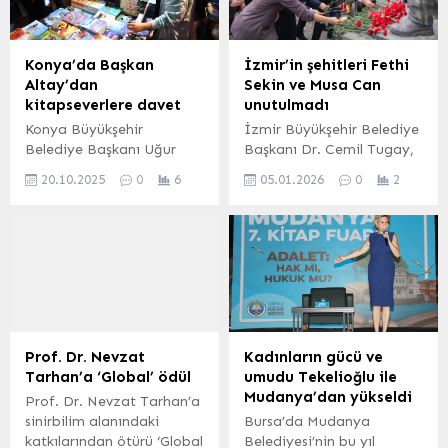
(İGFA) – Bursa’nın
üreticilerin başarı
Fethi’nin 700’üncü yıl
hikayeleri anlatıldı. BURSA
dönümü etkinlikleri
(İGFA) – Bursa Büyükşehir
Konya’da Başkan
İzmir’in şehitleri Fethi
kapsamında yapılan
Belediyesi, 29 Ekim
Altay’dan
Sekin ve Musa Can
çağrıya ilk olarak Gölcük
Cumhuriyet Bayramı’nın
kitapseverlere davet
unutulmadı
Kent Konseyi Emekliler
102. yılı etkinlikleri
Konya Büyükşehir
İzmir Büyükşehir Belediye
Meclisi icabet etti....
kapsamında ‘Cumhuriyet
Belediye Başkanı Uğur
Başkanı Dr. Cemil Tugay,
Kadınlarıyla Bereketli
İbrahim Altay, “Geçmişten
5 Ocak 2017’de İzmir
Yarınlara’ temalı bir
20.10.2025
0
6
05.01.2026
0
2
geleceğe kitaplarla aile
Adliyesi’ne yönelik terör
program düzenledi. Kırsal
olmak” temasıyla Selçuklu
saldırısında şehit olan
Hizmetler Dairesi
Kongre Merkezi’nde
polis memuru Fethi Sekin
Başkanlığı’nın ev...
düzenlenen 12. Konya
ile adliye çalışanı mübaşir
Kitap Günleri’ni ziyaret
Musa Can’ın 9’uncu ölüm
etti. KONYA (İGFA) –
yıl dönümü nedeniyle
Konya’nın bir kültür
düzenlenen törene katıldı.
şölenine ev sahipliği
İZMİR (İGFA) – İzmir’de 5
yaptığını kaydeden
Ocak 2017’de teröristler
Prof. Dr. Nevzat
Kadınların gücü ve
Başkan Altay, “Sadece
tarafından İzmir
Tarhan’a ‘Global’ ödül
umudu Tekelioğlu ile
Konyalıları değil, son
Adliyesi’ne yönelik saldırıyı
Mudanya’dan yükseldi
Prof. Dr. Nevzat Tarhan’a
dönemde yapmış
önlemeye çalışırken...
sinirbilim alanındaki
Bursa’da Mudanya
olduğumuz etkinliklerle
katkılarından ötürü ‘Global
Belediyesi’nin bu yıl