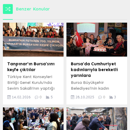
Benzer Konular
Tanpınar’ın Bursa’sını
Bursa’da Cumhuriyet
keşfe çıktılar
kadınlarıyla bereketli
yarınlara
Türkiye Kent Konseyleri
Birliği Genel Kurulu’nda
Bursa Büyükşehir
Sevim Sakallı’nın yaptığı
Belediyesi’nin kadın
çağrı karşılık buldu.
çiftçileri, kadın
14.02.2026
0
5
28.10.2025
0
3
Yapılan daveti üzerine
kooperatiflerinin ve kadın
Türkiye genelindeki kent
derneklerinin temsilcilerini
konseyleri, Bursa’nın tarihi
buluşturduğu ‘Cumhuriyet
ve kültürel değerlerini
Kadınlarıyla Bereketli
keşfetmek üzere kente
Yarınlara’ temalı
gelmeye başladı. BURSA
programda, kadın