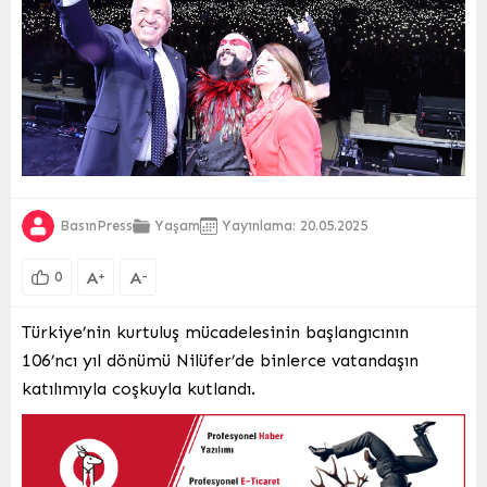
BasınPress
Yaşam
Yayınlama: 20.05.2025
A
A
+
-
0
Türkiye’nin kurtuluş mücadelesinin başlangıcının
106’ncı yıl dönümü Nilüfer’de binlerce vatandaşın
katılımıyla coşkuyla kutlandı.