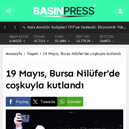
Kars Amatör Kulüpleri TFF’ye Seslendi: Ekonomik Yük Altındayız, Düzenlemeler Gözden Geçirilmeli!
GRAM ALTIN
DOLAR
EURO
BIST 100
BITCOIN
6.660,55
47,7111
55,1881
13.779,39
$64871
Anasayfa
Yaşam
19 Mayıs, Bursa Nilüfer’de coşkuyla kutlandı
19 Mayıs, Bursa Nilüfer’de
coşkuyla kutlandı
Paylaş
Tweetle
Gönder