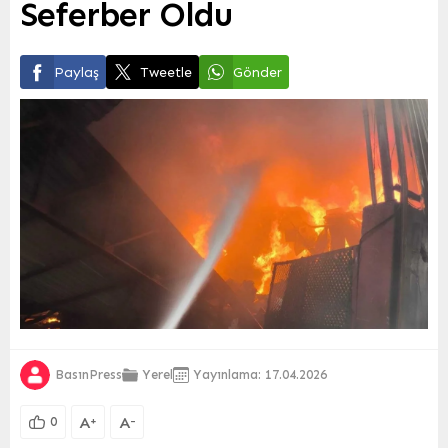
Seferber Oldu
Paylaş
Tweetle
Gönder
BasınPress
Yerel
Yayınlama: 17.04.2026
A
A
+
-
0