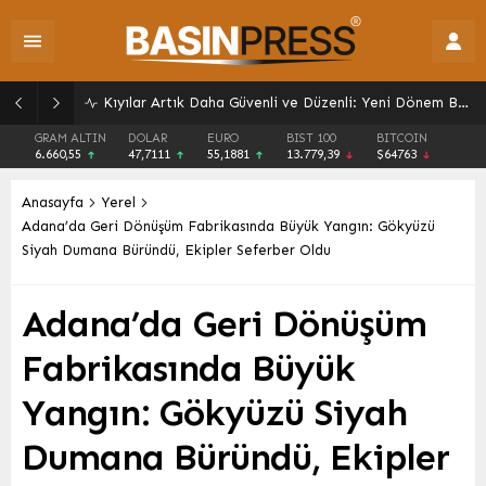
Kıyılar Artık Daha Güvenli ve Düzenli: Yeni Dönem Başlıyor
GRAM ALTIN
DOLAR
EURO
BIST 100
BITCOIN
6.660,55
47,7111
55,1881
13.779,39
$64763
Anasayfa
Yerel
Adana’da Geri Dönüşüm Fabrikasında Büyük Yangın: Gökyüzü
Siyah Dumana Büründü, Ekipler Seferber Oldu
Adana’da Geri Dönüşüm
Fabrikasında Büyük
Yangın: Gökyüzü Siyah
Dumana Büründü, Ekipler