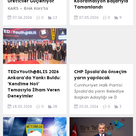
Üreticiler Güçleniyor
Koordinasyon Başarıyla
Tamamlandı
KARS – BHA Kars’ta
meyvecilik sektörünü
Aydın’ın Çine ilçesi
07.04.2026
0
13
07.05.2026
0
9
canlandırmak ve
Akçaova Mahallesi’nde,
üreticilerin bilgi birikimini
destek çözüm ortaklarının
artırmak amacıyla
da katılımıyla
kapsamlı bir eğitim
gerçekleştirilen Ulusal
seferberliği başlatıldı.
Medikal Kurtarma Ekipleri
Erzincan Bahçe Kültürleri
(UMKE) tatbikatı,
Araştırma Enstitüsü
gerçeğini aratmadı.
Müdürlüğü uzman
Senaryo gereği yoğun
personeli, İl ve İlçe Tarım
yağışlar sonucu eski bir
TEDxYouth@BLIS 2026
CHP İpsala’da önseçim
Müdürlükleri teknik
binada meydana gelen
Ankara’da Yankı Buldu:
yarın yapılacak
ekipleriyle iş birliği içinde
göçük ve çok sayıda
‘Kendime Not’
Cumhuriyet Halk Partisi
Kağızman, Digor ve Kars
kişinin enkaz altında
Temasıyla İlham Veren
İpsala’da yarın Belediye
merkez ilçelerinde
kalması üzerine ekipler
Deneyimler
Başkan Adaylığı ve İl
üreticilere yönelik
hızla harekete geçti.
TEDxYouth@BLIS 2026
Genel Meclis önseçim
uygulamalı eğitim
Tatbikatın Detayları ve
18.03.2026
0
28
20.01.2024
0
3
Ankara’da ‘Kendime Not’
gerçekleştirilecek. Erdoğan
programları düzenledi.
Müdahale Süreci Senaryo
Temasıyla Gerçekleşti
DEMİR (Edirne İGFA) –
Sahada Uygulamalı...
gereği 18...
Ankara’da düzenlenen
CHP İpsala Belediye
TEDxYouth@BLIS 2026
Başkan Adaylığı ve İl
etkinliği, gençleri ilham
Genel Meclis üyelikleri için