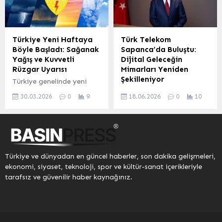
veren konuşmacılar ve
yarın önseçim
anlamlı bir tema ile bir
gerçekleşecek. Saat
araya getirdi. Etkinliğin
08.00’de İpsala Düğün
ana teması “Kendime
Salonu’nda başlayacak ve
Türkiye Yeni Haftaya
Türk Telekom
Not” olarak belirlendi.
17.00’de sona erecek
Böyle Başladı: Sağanak
Sapanca’da Buluştu:
Organizatör Mert
önseçimde 3 belediye
Yağış ve Kuvvetli
Dijital Geleceğin
Erdoğan açılış
başkan aday
Rüzgar Uyarısı
Mimarları Yeniden
konuşmasında, TEDx
adayları Cenan
Şekilleniyor
Türkiye genelinde yeni
sahnesinin fikirlerin
Tetik, Gürel Kale ve Savaş
hafta, Meteoroloji Genel
Sakarya’nın Sapanca
paylaşıldığı bir platform
Kurtbaba;...
30.03.2026
0
9
18.06.2026
0
10
Müdürlüğü’nden alınan son
ilçesi, Türk Telekom’un
olduğunu vurgulayarak,
bilgilere göre serin ve
kurumsal müşterilere
“Her konuşma,
yağışlı bir havayla
yönelik stratejilerini ve
konuşmacının geçmişteki
karşılandı. Yurt genelinin
2026 yılı hedeflerini
kendisine yazdığı...
parçalı ve çok bulutlu
belirlemek üzere ev
olması beklenirken, birçok
sahipliği yaptığı üç günlük
Türkiye ve dünyadan en güncel haberler, son dakika gelişmeleri,
bölgede sağanak
çalıştaya sahne oldu.
ekonomi, siyaset, teknoloji, spor ve kültür-sanat içerikleriyle
yağışların etkisini
Şirket yöneticileri ve
tarafsız ve güvenilir haber kaynağınız.
sürdüreceği öngörülüyor.
kurumsal satış ekiplerinin
Bazı iller için sarı ve
yoğun katılımıyla
turuncu kodlu uyarıların
gerçekleşen
yapıldığı belirtilirken, ani
organizasyonda, dijital
sel ve su baskınlarına karşı
dönüşümün geleceği,