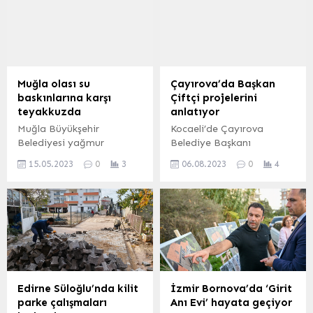
Muğla olası su
Çayırova’da Başkan
baskınlarına karşı
Çiftçi projelerini
teyakkuzda
anlatıyor
Muğla Büyükşehir
Kocaeli’de Çayırova
Belediyesi yağmur
Belediye Başkanı
yağışının olumsuz
Bünyamin Çiftçi, ilçe
15.05.2023
0
3
06.08.2023
0
4
etkilerini azaltmak veolası
sakinlerine yapımı
su taşkınlarını önlemek için
tamamlanan ve yapımına
İl genelinde bugüne kadar
devam eden projeleri
81 bin 557 metre yağmur
tanıtmaya devam ediyor.
suyu hattı yaptı. MUĞLA
KOCAELİ (İGFA) – Göreve
(İGFA) – Muğla Büyükşehir
geldiği günden bu yana
Belediyesi MUSKİ Genel
Çayırova’ya birçok vizyon
Müdürlüğü altyapı
proje kazandıran
sistemlerinin geliştirilmesi,
Çayırova Belediye
Edirne Süloğlu’nda kilit
İzmir Bornova’da ‘Girit
atıksuyun bertarafı ve
Başkanı Bünyamin Çiftçi,
parke çalışmaları
Anı Evi’ hayata geçiyor
çevrenin korunması için
ilçe sakinleriyle projeleri