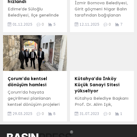
hızlandı
İzmir Bornova Belediyesi,
çalışmalarını sürdürüyor.
gezmeyi sürdürüyor.
Edirne’de Süloğlu
Girit göçmeni Nigar Balın
İçme suyu, kanalizasyon
Düzenli aralıklarla
Belediyesi, ilçe genelinde
tarafından bağışlanan
ve arıtma...
Çayırovalı hemşehirlileriyle
başlattığı kilit parke taş
Kazım Dirik
buluşan Başkan Çiftçi,
01.12.2025
0
5
12.11.2025
0
7
döşeme çalışmalarına
Mahallesi’ndeki tescilli
tamamlanan ve...
merkez mahallesinde
tarihi yapıyı restore
yoğun şekilde devam
ederek Girit Anı Evi ve
ediyor. Belediye Başkanı
Sanat Galerisi olarak
Mehmet Ormankıran,
kente kazandırıyor. İZMİR
projeyle halkı toz ve
(İGFA) – İzmir Bornova
çamurdan korumayı
Belediyesi, Girit göçmeni
hedeflediklerini açıkladı.
Nigar Balın tarafından
Erdoğan DEMİR /
2020 yılında bağışlanan
Çorum’da kentsel
Kütahya’da İnköy
EDİRNE (İGFA) –
Kazım Dirik Mahallesi
dönüşüm hamlesi
Küçük Sanayi Sitesi
Edirne’de Süloğlu
367/3 Sokak’taki tarihi
yükseliyor
Çorum’da hayata
Belediyesi, ilçe genelinde
yapıyı restore ederek
geçirilmesi planlanan
Kütahya Belediye Başkanı
başlattığı kilit parke taş
“Girit...
kentsel dönüşüm projeleri
Prof. Dr. Alim Işık,
döşeme çalışmalarını
kapsamında önemli bir
çalışmaların tüm hızla
merkez mahallesinde
29.03.2025
0
8
31.07.2023
0
1
ziyaret gerçekleştirildi.
sürdüğü ve artık
sürdürüyor. Belediye...
Çevre, Şehircilik ve İklim
şekillenmeye başlayan
Değişikliği Bakanlığı
İnköy Küçük Sanayi Sitesi
Kentsel Dönüşüm Alanları
inşaatında incelemelerde