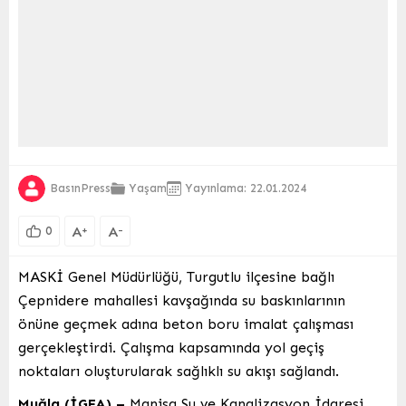
BasınPress
Yaşam
Yayınlama: 22.01.2024
A
A
+
-
0
MASKİ Genel Müdürlüğü, Turgutlu ilçesine bağlı
Çepnidere mahallesi kavşağında su baskınlarının
önüne geçmek adına beton boru imalat çalışması
gerçekleştirdi. Çalışma kapsamında yol geçiş
noktaları oluşturularak sağlıklı su akışı sağlandı.
Muğla (İGFA) –
Manisa Su ve Kanalizasyon İdaresi