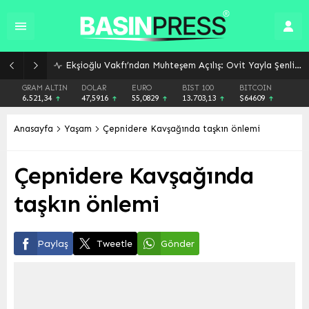
Vali Maaşları Tartışması: Cengiz Aksan Kamu Yönetiminde Ücret Dengesizliğini Gündeme Getirdi
GRAM ALTIN
DOLAR
EURO
BIST 100
BITCOIN
6.521,34
47,5916
55,0829
13.703,13
$64609
Anasayfa
Yaşam
Çepnidere Kavşağında taşkın önlemi
Çepnidere Kavşağında
taşkın önlemi
Paylaş
Tweetle
Gönder