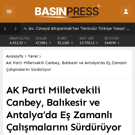
Av. Cüneyd Altıparmak’tan ‘Terörsüz Türkiye Yasası’ Açıklaması: Başvuru Süreci ve Detaylar
GRAM ALTIN
DOLAR
EURO
BIST 100
BITCOIN
6.552,32
47,5851
55,1265
13.703,13
$64594
Anasayfa
Yerel
AK Parti Milletvekili Canbey, Balıkesir ve Antalya’da Eş Zamanlı
Çalışmalarını Sürdürüyor
AK Parti Milletvekili
Canbey, Balıkesir ve
Antalya’da Eş Zamanlı
Çalışmalarını Sürdürüyor