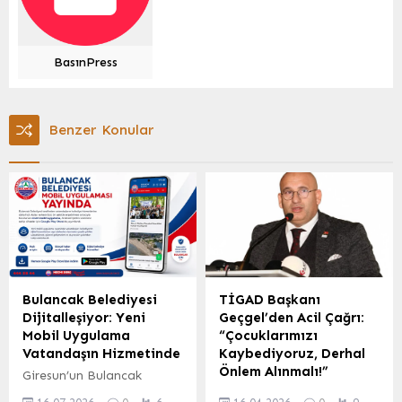
BasınPress
Benzer Konular
Bulancak Belediyesi
TİGAD Başkanı
Dijitalleşiyor: Yeni
Geçgel’den Acil Çağrı:
Mobil Uygulama
“Çocuklarımızı
Vatandaşın Hizmetinde
Kaybediyoruz, Derhal
Önlem Alınmalı!”
Giresun’un Bulancak
ilçesinde belediye
Türkiye İletişim ve Etik