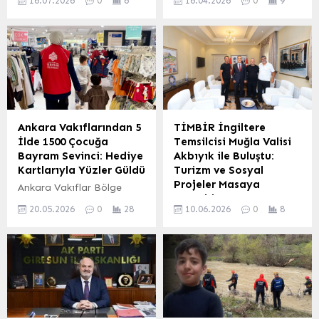
16.07.2026
0
6
16.04.2026
0
9
hizmetlerine erişim artık
Derneği (TİGAD) Genel
çok daha kolay. Bulancak
Başkanı Okan Geçgel,
Belediyesi, vatandaşların
çocukların maruz kaldığı
dijital hizmetlerden daha
tehlikelere dikkat çekerek
hızlı ve pratik bir şekilde
acil önlem çağrısında
faydalanabilmesi
bulundu. Geçgel, yaşanan
amacıyla yeni bir mobil
olayların münferit
uygulama geliştirdi. Bu
olmadığını, uzun süredir
uygulama sayesinde ilçe
ihmal edilen ekonomik,
Ankara Vakıflarından 5
TİMBİR İngiltere
sakinleri, belediye ile ilgili
sosyal, kültürel ve dijital
İlde 1500 Çocuğa
Temsilcisi Muğla Valisi
en güncel gelişmeleri,
sorunların bir sonucu
Bayram Sevinci: Hediye
Akbıyık ile Buluştu:
duyuruları ve hizmetleri
olduğunu belirtti. “Bugün
Kartlarıyla Yüzler Güldü
Turizm ve Sosyal
cep telefonları üzerinden
‘Çocuklarımıza ne oluyor?’
Projeler Masaya
Ankara Vakıflar Bölge
kolayca takip edebilecek.
sorusu artık bir serzeniş
Yatırıldı
Müdürlüğü, Kurban
Uygulama, kullanıcı...
değil, bir çığlıktır,”...
20.05.2026
0
28
10.06.2026
0
8
Bayramı’nın yaklaşmasıyla
Muğla Valiliği,
birlikte ihtiyaç sahibi
İngiltere’deki Türk
çocuklara yönelik anlamlı
toplumunu temsil eden
bir destek programı
TİMBİR’in (Türk İşçi ve
hayata geçirdi. Program
Emekçi Mensupları Birliği)
çerçevesinde, öksüz, yetim
İngiltere Temsilcisi İsmail
ve dar gelirli ailelerin
Karakaş’ı ağırladı. Vali Dr.
çocuklarına bayramlık
İdris Akbıyık ile