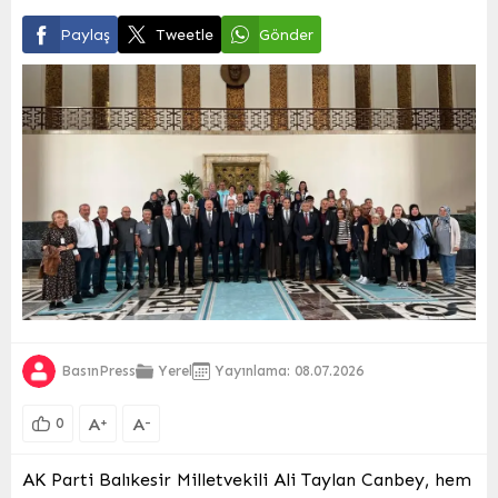
Paylaş
Tweetle
Gönder
BasınPress
Yerel
Yayınlama: 08.07.2026
A
A
+
-
0
AK Parti Balıkesir Milletvekili Ali Taylan Canbey, hem