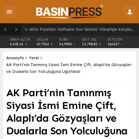
Pazar’da Yeni Bir Soluk: İlçe Binası ve Kent Lokantası Hizmete Açıldı
GRAM ALTIN
DOLAR
EURO
BIST 100
BITCOIN
6.505,41
47,7014
54,9990
13.798,82
$64217
Anasayfa
Yerel
AK Parti’nin Tanınmış Siyasi İsmi Emine Çift, Alaplı’da Gözyaşları
ve Dualarla Son Yolculuğuna Uğurlandı
AK Parti’nin Tanınmış
Siyasi İsmi Emine Çift,
Alaplı’da Gözyaşları ve
Dualarla Son Yolculuğuna