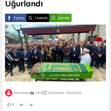
Uğurlandı
Paylaş
Tweetle
Gönder
BasınPress
Yerel
Yayınlama: 25.05.2026
A
A
+
-
0