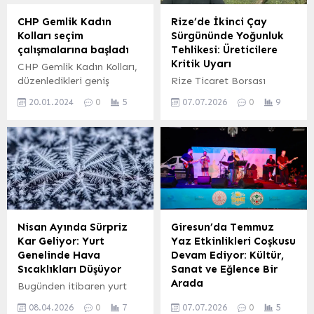
CHP Gemlik Kadın
Rize’de İkinci Çay
Kolları seçim
Sürgününde Yoğunluk
çalışmalarına başladı
Tehlikesi: Üreticilere
Kritik Uyarı
CHP Gemlik Kadın Kolları,
düzenledikleri geniş
Rize Ticaret Borsası
katılımlı tanışma
Başkanı Erdoğan, yaş çay
20.01.2024
0
5
07.07.2026
0
9
programında bir araya
hasadının zamanlaması
gelerek seçim
konusunda kritik bir
çalışmalarına başladı.
uyarıda bulundu. Birinci
Bursa (İGFA) – CHP
sürgün yaş çay alımlarının
Gemlik Kadın Kolu, Nermin
tamamlanmasının
Efeoğlu başkanlığında
ardından, gözler ikinci
iddialı bir başlangıç
sürgüne çevrildi. Bu yılki
gerçekleştirdi. Toplantıya
hasat döneminin, yeni
ilçe başkanı Servet
nesil toplama teknikleri ve
Nisan Ayında Sürpriz
Giresun’da Temmuz
Pehlivan da katıldı. Kadın
motorlu hasat araçlarının
Kar Geliyor: Yurt
Yaz Etkinlikleri Coşkusu
kolu üyeleri, parti binası
yaygınlaşmasıyla birlikte
Genelinde Hava
Devam Ediyor: Kültür,
önünde kalabalık bir
önemli ölçüde kısalması,
Sıcaklıkları Düşüyor
Sanat ve Eğlence Bir
fotoğraf vererek adeta
sektörde bazı aksaklıklara
Arada
Bugünden itibaren yurt
gövde gösterisi yaptı.
neden olmuştu. Önceki
genelinde etkili olması
Giresun Belediyesi
Kadınların,...
yıllarda 35-40...
08.04.2026
0
7
07.07.2026
0
5