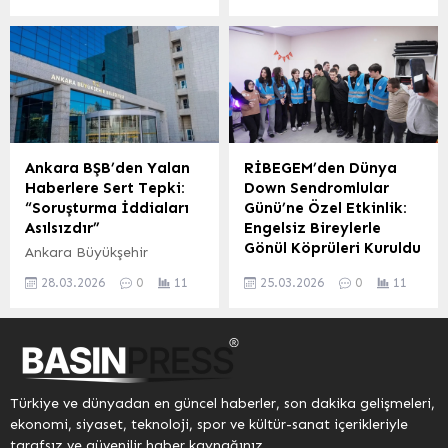
beklenen soğuk hava
tarafından organize
dalgası, özellikle iç ve
edilen Temmuz Yaz
doğu bölgelerde karla
Etkinlikleri, vatandaşların
karışık yağmur ve kar
yoğun katılımıyla tüm
yağışına neden olacak.
coşkusuyla sürüyor. Kültür,
Meteoroloji yetkililerinden
sanat ve eğlenceyi
alınan haftalık rapora
Giresun’un farklı
göre, Marmara ve Ege
noktalarında bir araya
üzerinden giriş yapacak
getiren etkinlikler, her
Ankara BŞB’den Yalan
RİBEGEM’den Dünya
serin hava kütlesi ve
yaştan vatandaşa keyifli
Haberlere Sert Tepki:
Down Sendromlular
kuzeyli rüzgarlar, hava
yaz akşamları yaşatıyor. 1
“Soruşturma İddiaları
Günü’ne Özel Etkinlik:
sıcaklıklarında ani bir
Temmuz’da başlayan ve
Asılsızdır”
Engelsiz Bireylerle
düşüşe yol açacak. Büyük
temmuz ayı boyunca
Gönül Köprüleri Kuruldu
Ankara Büyükşehir
Şehirlerde...
devam edecek olan
Belediyesi (ABB), bazı
RİZE – Toplumsal
program kapsamında
28.03.2026
0
11
25.03.2026
0
11
basın yayın organlarında
farkındalığı artırmak ve
Yazlık Sinema
yer alan ve Ankara
engelsiz bireylerle güçlü
gösterimleri, konserler, DJ
Büyükşehir Belediye
gönül bağları oluşturmak
performansları,...
Başkanı Mansur Yavaş
amacıyla Rize’de
hakkında üçüncü bir
RİBEGEM tarafından özel
soruşturma izni verildiği
bir etkinlik düzenlendi.
Türkiye ve dünyadan en güncel haberler, son dakika gelişmeleri,
yönündeki iddiaları kesin
Dünya Down Sendromlular
ekonomi, siyaset, teknoloji, spor ve kültür-sanat içerikleriyle
bir dille yalanladı.
Günü dolayısıyla bir araya
tarafsız ve güvenilir haber kaynağınız.