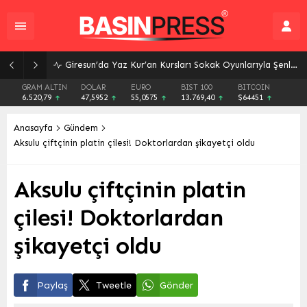
Giresun’da Yaz Kur’an Kursları Sokak Oyunlarıyla Şenlendi: Gelenekler Yeniden Canlandı
GRAM ALTIN
DOLAR
EURO
BIST 100
BITCOIN
6.520,79
47,5952
55,0575
13.769,40
$64451
Anasayfa
Gündem
Aksulu çiftçinin platin çilesi! Doktorlardan şikayetçi oldu
Aksulu çiftçinin platin
çilesi! Doktorlardan
şikayetçi oldu
Paylaş
Tweetle
Gönder