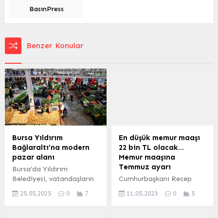
BasınPress
Benzer Konular
Bursa Yıldırım
En düşük memur maaşı
Bağlaraltı’na modern
22 bin TL olacak…
pazar alanı
Memur maaşına
Temmuz ayarı
Bursa’da Yıldırım
Belediyesi, vatandaşların
Cumhurbaşkanı Recep
alışverişlerini daha
Tayyip Erdoğan, en düşük
25.05.2025
0
7
11.05.2023
0
5
konforlu ve güvenli
memur maaşını, en düşük
ortamlarda yapabilmeleri
kamu işçisi maaşından
amacıyla modern kapalı
aşağı kalmayacak şekilde