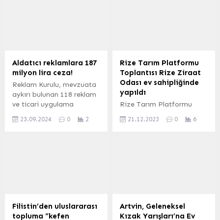
pazar alanlarını ilçeye
düzenleyeceklerini
kazandırmaya devam
belirterek, “Böylece en
ediyor. Bağlaraltı
düşük memur maaşı da 22
Mahallesi’nde yapımı
bin lirayı bulacak” dedi.
tamamlanan kapalı pazar
ANKARA (İGFA) –
alanı hizmete açılırken,
Cumhurbaşkanı Recep
Aldatıcı reklamlara 187
Rize Tarım Platformu
sıradaki pazar alanı Yavuz
Tayyip Erdoğan, Hacı
milyon lira ceza!
Toplantısı Rize Ziraat
Selim’e…
Bayram Veli Üniversitesi
Odası ev sahipliğinde
Reklam Kurulu, mevzuata
Kongre ve Kültür
yapıldı
aykırı bulunan 118 reklam
Merkezi’nde HAK-İŞ Genel
ve ticari uygulama
Rize Tarım Platformu
Kurulu’nda konuştu.
hakkında durdurma cezası
Toplantısı Rize Ziraat
Emeklisinden memuruna,...
23.09.2024
0
2
21.12.2023
0
6
ile toplam 22 milyon 414
Odası ev sahipliğinde
bin 861 lira idari para
yapıldı RİZE-BHA Rize
cezası uygulanmasına
Ziraat Odası Başkanı
karar verdi. İlk 9 ayda 187
Bünyamin Arslan açılışta
milyon 456 bin lira ceza
yaptığı konuşmada;
kesildi. 23 Eylül 2024,
Bugün burada
11:49 yayınlandı ...
yapacağımız Rize Tarım
Platformu toplantımıza
iştirak eden katılımcılara
Filistin’den uluslararası
Artvin, Geleneksel
teşekkür ediyorum. Tarım
topluma “kefen
Kızak Yarışları’na Ev