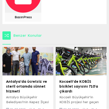
BasınPress
Benzer Konular
Antalya’da ücretsiz ve
Kocaeli’de KOBİS
steril ortamda sünnet
bisiklet sayısını 710’a
hizmeti
çıkardı
Antalya Büyükşehir
Kocaeli Büyükşehir’in
Belediyesi’nin Kepez İlçesi
KOBİS projesi her geçen
Sakarya Bulvarı’ndaki
gün büyüyen filosu ile