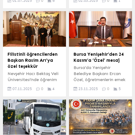
01.07.2025
0
6
02.03.2025
0
1
modern sağlık merkezinde
daha çok vatandaşa
çocuklara sünnet hizmeti
ulaşıyor. KOBİS, filosuna
veriliyor.
175 yeni bisiklet daha
kattı
Filistinli öğrencilerden
Bursa Yenişehir’den 24
Başkan Rasim Arı’ya
Kasım’a ‘Özel’ mesaj
özel teşekkür
Bursa’da Yenişehir
Nevşehir Hacı Bektaş Veli
Belediye Başkanı Ercan
Üniversitesi’nde öğrenim
Özel, öğretmenlerin emek
gören 2 üniversite
ve fedakârlıklarına dikkat
07.11.2025
0
4
23.11.2025
0
5
öğrencisi Filistin’e verdiği
çekerek, “Eğitimde
destek konuşmasından
attığımız her adımda en
dolayı Nevşehir Belediye
büyük yol arkadaşlarımız
Başkanı Rasim Arı’yı
öğretmenlerimizdir” dedi.
makamında ziyaret
BURSA (İGFA) – Yenişehir
ederek teşekkür etti.
Belediye Başkanı Ercan
NEVŞEHİR (İGFA) – Üyesi
Özel, 24 Kasım
olduğu Avrupa Yerel ve
Öğretmenler Günü