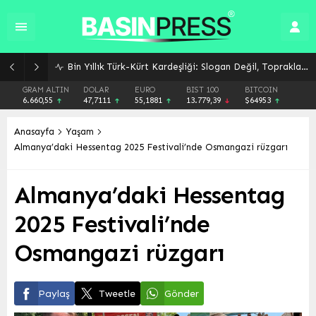
Bin Yıllık Türk-Kürt Kardeşliği: Slogan Değil, Toprakların Gerçeği
GRAM ALTIN
DOLAR
EURO
BIST 100
BITCOIN
6.660,55
47,7111
55,1881
13.779,39
$64953
Anasayfa
Yaşam
Almanya’daki Hessentag 2025 Festivali’nde Osmangazi rüzgarı
Almanya’daki Hessentag
2025 Festivali’nde
Osmangazi rüzgarı
Paylaş
Tweetle
Gönder