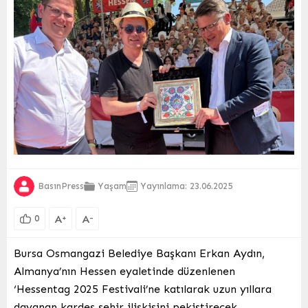
BasınPress
Yaşam
Yayınlama: 23.06.2025
A
A
+
-
0
Bursa Osmangazi Belediye Başkanı Erkan Aydın,
Almanya’nın Hessen eyaletinde düzenlenen
‘Hessentag 2025 Festivali’ne katılarak uzun yıllara
dayanan kardeş şehir ilişkisini pekiştirecek