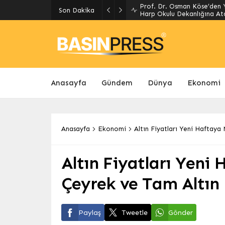
Prof. Dr. Osman Köse’den Y
Son Dakika
Harp Okulu Dekanlığına At
Anasayfa
Gündem
Dünya
Ekonomi
Anasayfa
Ekonomi
Altın Fiyatları Yeni Haftaya 
Altın Fiyatları Yeni
Çeyrek ve Tam Altın 
Paylaş
Tweetle
Gönder