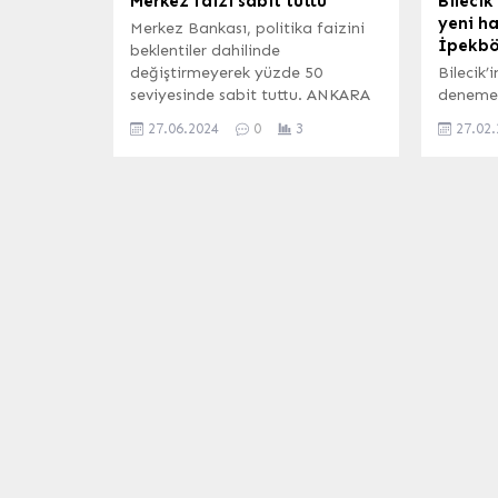
Merkez faizi sabit tuttu
Bilecik
yeni h
Merkez Bankası, politika faizini
İpekböc
beklentiler dahilinde
değiştirmeyerek yüzde 50
Bilecik’
seviyesinde sabit tuttu. ANKARA
deneme a
(İGFA) – Merkez Bankası Para
tütünde
27.06.2024
0
3
27.02
Politikası Kurulu, Merkez Bankası
alternat
Başkanı Fatih Karahan
Ziraat O
başkanlığında toplandı. Kurul,
yaygınla
politika faizi olan bir hafta
ipekböce
vadeli repo ihale faiz oranının
canlandı
yüzde 50 seviyesinde sabit
temasla
tutulmasına karar verdi. Faiz
Gündem 
oranlarına ilişkin duyuruda,
Pazaryer
aylık...
üretimd
başlıyor
Kınık, 