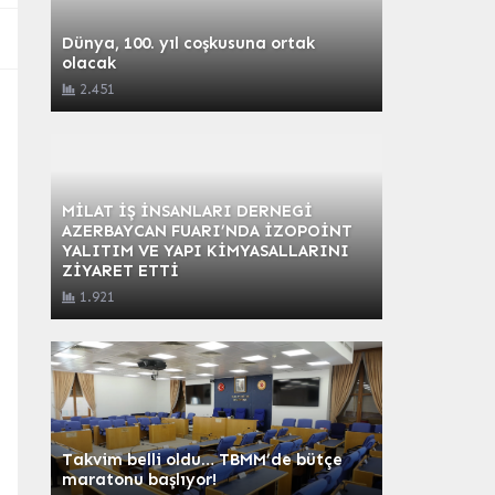
Dünya, 100. yıl coşkusuna ortak
olacak
2.451
MİLAT İŞ İNSANLARI DERNEGİ
AZERBAYCAN FUARI’NDA İZOPOİNT
YALITIM VE YAPI KİMYASALLARINI
ZİYARET ETTİ
1.921
Takvim belli oldu… TBMM’de bütçe
maratonu başlıyor!