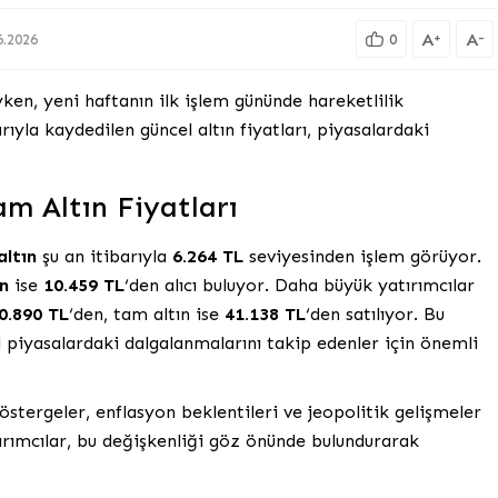
A
A
+
-
6.2026
0
ayken, yeni haftanın ilk işlem gününde hareketlilik
ıyla kaydedilen güncel altın fiyatları, piyasalardaki
m Altın Fiyatları
altın
şu an itibarıyla
6.264 TL
seviyesinden işlem görüyor.
ın
ise
10.459 TL
‘den alıcı buluyor. Daha büyük yatırımcılar
0.890 TL
‘den, tam altın ise
41.138 TL
‘den satılıyor. Bu
el piyasalardaki dalgalanmalarını takip edenler için önemli
östergeler, enflasyon beklentileri ve jeopolitik gelişmeler
ırımcılar, bu değişkenliği göz önünde bulundurarak