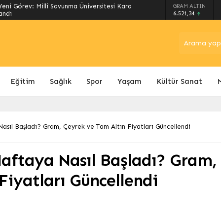
eni Görev: Millî Savunma Üniversitesi Kara
GRAM ALTIN
andı
6.521,34
Eğitim
Sağlık
Spor
Yaşam
Kültür Sanat
Nasıl Başladı? Gram, Çeyrek ve Tam Altın Fiyatları Güncellendi
 Haftaya Nasıl Başladı? Gram,
Fiyatları Güncellendi