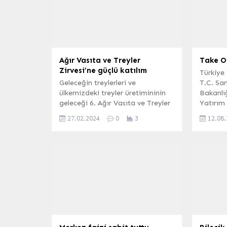
Ağır Vasıta ve Treyler
Take Of
Zirvesi’ne güçlü katılım
Türkiye 
Geleceğin treylerleri ve
T.C. San
ülkemizdeki treyler üretimininin
Bakanlı
geleceği 6. Ağır Vasıta ve Treyler
Yatırım 
Zirvesi’nde konuşuldu. 60 bin
yürütücü
27.02.2024
0
3
12.08
adetlik üretimle Türkiye’yi
Take Off
Avrupa’nın ikinci büyük üretim
başvurul
merkezi haline taşıyan Türk
tarihin
treyler sektörü, dünyada söz
(İGFA) –
sahibi olmayı hedefliyor.
ekosiste
İSTANBUL (İGFA) – Treyler
araya ge
sektörünün tek temsilcisi Treyler
ekosist
Sanayicileri Derneği (TREDER),
Türkiye’
tarafından düzenlenen Ağır
ve yatırı
Vasıta ve...