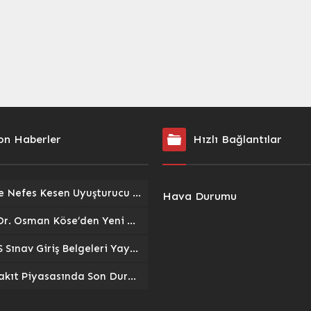
on Haberler
Hızlı Bağlantılar
71 İlde Nefes Kesen Uyuşturucu Operasyonu: 1.302 Şüpheli Gözaltına Alındı, Tonlarca Uyuşturucu Ele Geçirildi
Hava Durumu
Prof. Dr. Osman Köse’den Yeni Görev: Millî Savunma Üniversitesi Kara Harp Okulu Dekanlığına Atandı
ÖZYES Sınav Giriş Belgeleri Yayınlandı: Adaylar Ais.osym.gov.tr’den Erişebilir
Akaryakıt Piyasasında Son Durum: Motorine İndirim Geldi, Benzinde Değişiklik Yok