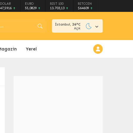
DOLAR
EURO
BIST 100
BITCOIN
47,5916
55,0829
13.703,13
$64609
İstanbul,
26
°C
Açık
Magazin
Yerel