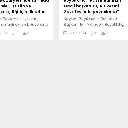
 Pazaryeri’nde tarımda
Büyükkılıç: “Pastırmamızın
amle… Tütün ve
tescil başvurusu, AB Resmi
ekçiliği için ilk adım
Gazetesi’nde yayımlandı”
in Pazaryeri ilçesinde
Kayseri Büyükşehir Belediye
maçlı ekilen burley cinsi
Başkanı Dr. Memduh Büyükkılıç,
n alınan yüksek verim,
Kayseri pastırmasının Avrupa
.2026
0
6
15.02.2024
0
5
if ürün atağını başlattı.
Birliği nezdinde tescil
dası, tütün üretiminin
başvurusuna ilişkin kararın AB
ştırılması ve
Resmi Gazetesi’nde
kçiliğinin yeniden
yayımlandığını duyurdu. Mehmet
rılması için resmi
UZEL / KAYSERİ (İGFA) – Tarihi
ra başladı. Pazaryeri
ve doğal güzelliklerinin yanı sıra
/ BİLECİK (İGFA) –
kültür sanat çeşitliliği ve
i ilçesinde tarımsal
gastronomi lezzetleri ile
e yeni bir dönem
zenginlikler şehri Kayseri’nin tüm
. Geçtiğimiz yıl Günyurdu,
değerlerine sahip çıkan Başkan
Dereköy ve Arapdede...
Dr. Memduh...