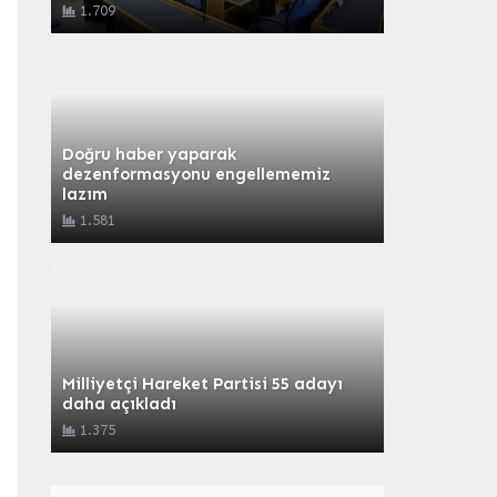
1.709
Doğru haber yaparak
dezenformasyonu engellememiz
lazım
1.581
Milliyetçi Hareket Partisi 55 adayı
daha açıkladı
1.375