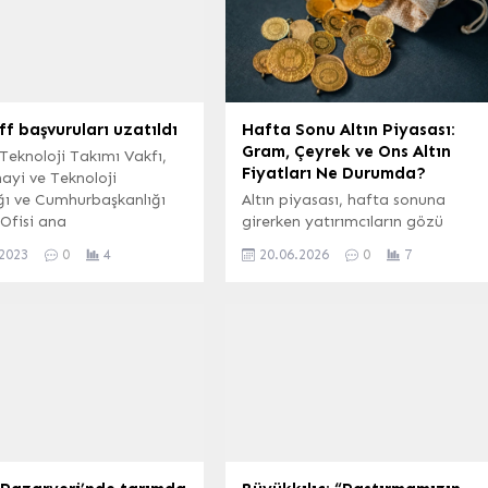
f başvuruları uzatıldı
Hafta Sonu Altın Piyasası:
Gram, Çeyrek ve Ons Altın
Teknoloji Takımı Vakfı,
Fiyatları Ne Durumda?
ayi ve Teknoloji
ğı ve Cumhurbaşkanlığı
Altın piyasası, hafta sonuna
Ofisi ana
girerken yatırımcıların gözü
lüğünde gerçekleştirilen
güncel fiyatlarda. Hafta sonu
.2023
0
4
20.06.2026
0
7
 Girişim Zirvesi için
işlemleri öncesinde gram altın,
arının süresi 15 Ağustos
çeyrek altın ve ons altın gibi
e kadar uzatıldı. ANKARA
değerli metallerin güncel satış
 Yerli ve yabancı girişim
rakamları merak ediliyor. Altın
minden katılımcıların bir
Fiyatlarında Güncel Durum
tirilerek girişim
Piyasadan alınan son verilere
emine katkı sağlanması ve
göre, altın fiyatlarında şu
nin bu alanda girişimciler
rakamlar kaydedildi: Gram altın:
mcılar...
6.204,69 TL Çeyrek altın: 9.927,5
TL...