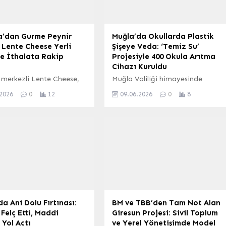
a’dan Gurme Peynir
Muğla’da Okullarda Plastik
: Lente Cheese Yerli
Şişeye Veda: ‘Temiz Su’
le İthalata Rakip
Projesiyle 400 Okula Arıtma
Cihazı Kuruldu
 merkezli Lente Cheese,
Muğla Valiliği himayesinde
nelinde, özellikle Avrupa
başlatılan “Öğrencilerimiz İçin
.2026
0
12
09.06.2026
0
8
ülkelerinde yoğun talep
Temiz Su” projesi kapsamında, il
Gouda, Maasdam, Edam,
genelindeki yaklaşık 400 okulda
la ve Çerkez Peyniri gibi
su arıtma cihazları kullanıma
ürünleri yerli üretimle Türk
sunuldu. Bu önemli adım ile
siyle buluşturuyor. Bu
öğrencilerin daha sağlıklı, güvenli
 ithal ürünlere güçlü bir
ve hijyenik içme suyuna erişimi
tif sunan marka,
hedefleniyor. Projenin tanıtımı,
ki önemli bir açığı
Menteşe Şehit Jandarma Yarbay
ak ülke ekonomisine katkı
Alim Yılmaz İlkokulu’nda Vali Dr.
r. Antbahar Yönetim
İdris Akbıyık, Menteşe
aşkanı...
Kaymakamı Mehmet...
da Ani Dolu Fırtınası:
BM ve TBB’den Tam Not Alan
Felç Etti, Maddi
Giresun Projesi: Sivil Toplum
Yol Açtı
ve Yerel Yönetişimde Model