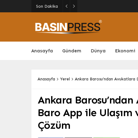
Son Dakika
Gazze’de Ölüm Sayısı 73 Bi
Anasayfa
Gündem
Dünya
Ekonomi
Anasayfa
Yerel
Ankara Barosu’ndan Avukatlara 
Ankara Barosu’ndan A
Baro App ile Ulaşım
Çözüm