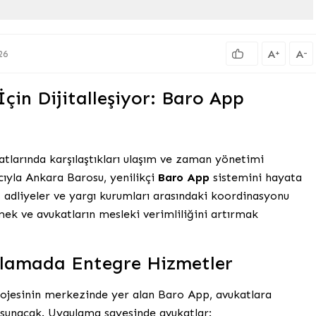
A
A
+
-
26
çin Dijitalleşiyor: Baro App
atlarında karşılaştıkları ulaşım ve zaman yönetimi
ıyla Ankara Barosu, yenilikçi
Baro App
sistemini hayata
ış adliyeler ve yargı kurumları arasındaki koordinasyonu
rmek ve avukatların mesleki verimliliğini artırmak
ulamada Entegre Hizmetler
rojesinin merkezinde yer alan Baro App, avukatlara
 sunacak. Uygulama sayesinde avukatlar: