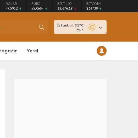
DOLAR
EURO
BIST 100
BITCOIN
47,5952
55,0664
13.676,19
$64739
İstanbul,
31
°C
Açık
Magazin
Yerel