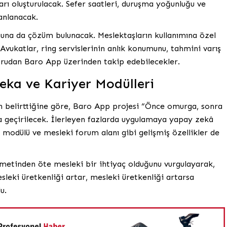
rı oluşturulacak. Sefer saatleri, duruşma yoğunluğu ve
lanlanacak.
nuna da çözüm bulunacak. Meslektaşların kullanımına özel
Avukatlar, ring servislerinin anlık konumunu, tahmini varış
oğrudan Baro App üzerinden takip edebilecekler.
eka ve Kariyer Modülleri
 belirttiğine göre, Baro App projesi “Önce omurga, sonra
a geçirilecek. İlerleyen fazlarda uygulamaya yapay zekâ
r modülü ve mesleki forum alanı gibi gelişmiş özellikler de
hizmetinden öte mesleki bir ihtiyaç olduğunu vurgulayarak,
sleki üretkenliği artar, mesleki üretkenliği artarsa
u.