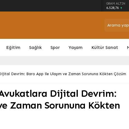
GRAM ALTIN
ni Aştı: İnsani Durum Vahametini Koruyor
6.528,76
Eğitim
Sağlık
Spor
Yaşam
Kültür Sanat
Dijital Devrim: Baro App ile Ulaşım ve Zaman Sorununa Kökten Çözüm
vukatlara Dijital Devrim:
 ve Zaman Sorununa Kökten