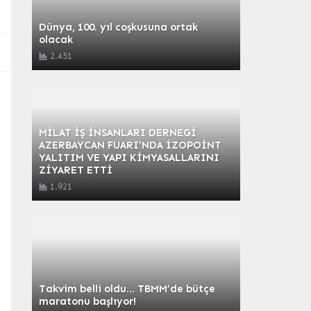
Dünya, 100. yıl coşkusuna ortak
olacak
2.451
MİLAT İŞ İNSANLARI DERNEGİ
AZERBAYCAN FUARI’NDA İZOPOİNT
YALITIM VE YAPI KİMYASALLARINI
ZİYARET ETTİ
1.921
Takvim belli oldu… TBMM’de bütçe
maratonu başlıyor!