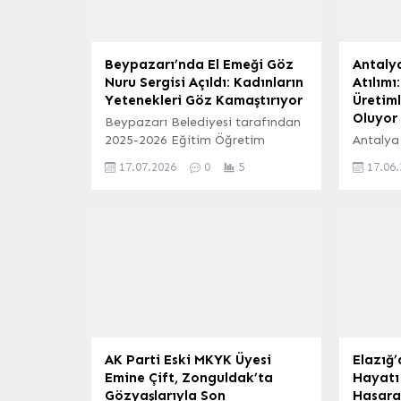
Beypazarı’nda El Emeği Göz
Antaly
Nuru Sergisi Açıldı: Kadınların
Atılımı
Yetenekleri Göz Kamaştırıyor
Üretim
Oluyor
Beypazarı Belediyesi tarafından
2025-2026 Eğitim Öğretim
Antalya
Dönemi kapsamında düzenlenen
dünya ge
17.07.2026
0
5
17.06
yıl sonu sergisi, Şehit Yarbay
Birliği 
Songül Yakut Kadınlar Lokali’nde
gören 
görkemli bir törenle açıldı.
Mozzarel
Serginin açılışına Ankara
sevilen 
Büyükşehir Belediye Başkanı
tüketici
Mansur Yavaş’ın eşi Nursen
hamleyle
Yavaş, Beypazarı Belediye
alterna
Başkanı Dr. Özer Kasap ve eşi
sektörde
Hilal Kasap’ın yanı sıra çok
kapatar
sayıda ilçe yöneticisi, davetli...
sağlıyo
Kurulu B
AK Parti Eski MKYK Üyesi
Elazığ’
Emine Çift, Zonguldak’ta
Hayatı 
Gözyaşlarıyla Son
Hasara 