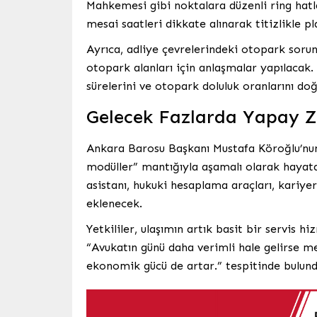
Mahkemesi gibi noktalara düzenli ring hatla
mesai saatleri dikkate alınarak titizlikle p
Ayrıca, adliye çevrelerindeki otopark soru
otopark alanları için anlaşmalar yapılacak. 
sürelerini ve otopark doluluk oranlarını d
Gelecek Fazlarda Yapay Z
Ankara Barosu Başkanı Mustafa Köroğlu’nun
modüller” mantığıyla aşamalı olarak hayat
asistanı, hukuki hesaplama araçları, kariye
eklenecek.
Yetkililer, ulaşımın artık basit bir servis 
“Avukatın günü daha verimli hale gelirse me
ekonomik gücü de artar.” tespitinde bulund