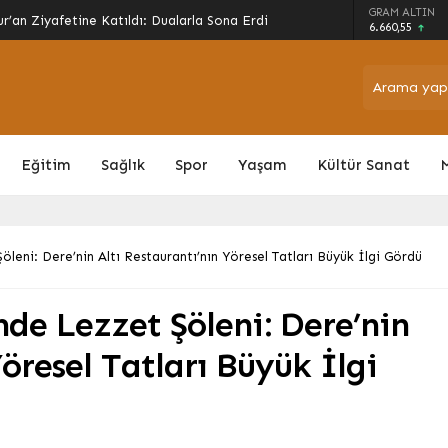
arında Son Perde: Havalimanı Eylül’de, Çevre
GRAM ALTIN
6.660,55
Eğitim
Sağlık
Spor
Yaşam
Kültür Sanat
leni: Dere’nin Altı Restaurantı’nın Yöresel Tatları Büyük İlgi Gördü
nde Lezzet Şöleni: Dere’nin
Yöresel Tatları Büyük İlgi