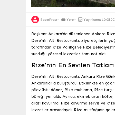
BasınPress
Yerel
Yayınlama: 10.05.20
Başkent Ankara’da düzenlenen Ankara Rize G
Dere’nin Altı Restaurantı, ziyaretçilerin yo
tarafından Rize Valiliği ve Rize Belediyesi’
sunduğu yöresel lezzetler tam not aldı.
Rize’nin En Sevilen Tatlar
Dere’nin Altı Restaurantı, Ankara Rize Günl
Ankaralılarla buluşturdu. Etkinlikte en çok 
pilav üstü döner, Rize muhlama, Rize turşu 
böreği yer aldı. Ayrıca, ekmek arası köfte
arası kavurma, Rize kavurma servis ve Rize
lezzetler arasındaydı. Rize mutfağının gele