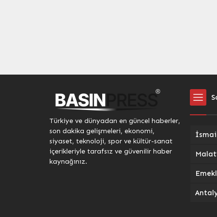
halkında derin üzüntüye neden
yerinde 
oldu. Ağlasun ilçesindeki cenaze
bölgeye
törenine, hayatını kaybeden
yaşam st
gençlerin aileleri, yakınları ve çok
Yeni Bi
sayıda vatandaş katıldı. Törende,
Ediliyor
gençlerin tabutları başında
çarpık y
duygusal...
caddele
yeni bir
S
Türkiye ve dünyadan en güncel haberler,
son dakika gelişmeleri, ekonomi,
siyaset, teknoloji, spor ve kültür-sanat
içerikleriyle tarafsız ve güvenilir haber
kaynağınız.