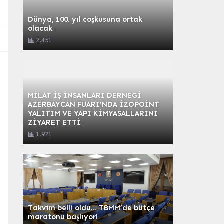
Dünya, 100. yıl coşkusuna ortak
olacak
2.451
MİLAT İŞ İNSANLARI DERNEGİ
AZERBAYCAN FUARI’NDA İZOPOİNT
YALITIM VE YAPI KİMYASALLARINI
ZİYARET ETTİ
1.921
Takvim belli oldu… TBMM’de bütçe
maratonu başlıyor!