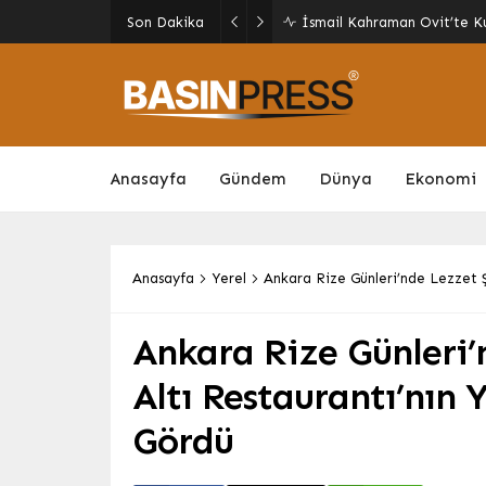
Malatya’da Ulaşım Yatırıml
Son Dakika
Yolu Ekim’de Açılıyor
Anasayfa
Gündem
Dünya
Ekonomi
Anasayfa
Yerel
Ankara Rize Günleri’nde Lezzet Şö
Ankara Rize Günleri’
Altı Restaurantı’nın 
Gördü