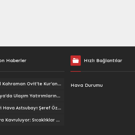
inceleyerek, projenin
sergisinin açılışını gerçekleştirdi.
 getireceği modern
Stantları gezerek öğrencilerin
andartlarını vurguladı.
projelerini inceleyen Vali Yılmaz,
r Yaşam Alanı İnşa
daha sonra Arhavi Halk Eğitimi
 Başkan Taşkın, “Eski
Merkezi’nin yıl sonu sergisini
apılaşmanın yerini geniş
ziyaret etti. Merkezdeki...
ri ve modern yapılarıyla
 yaşam alanı alıyor”...
on Haberler
Hızlı Bağlantılar
İsmail Kahraman Ovit’te Kur’an Ziyafetine Katıldı: Dualarla Sona Erdi
Hava Durumu
Malatya’da Ulaşım Yatırımlarında Son Perde: Havalimanı Eylül’de, Çevre Yolu Ekim’de Açılıyor
Emekli Hava Astsubayı Şeref Özdemir’e Veda: Askere Uğurlanışının Ardından Trajik Kaza Sonucu Kaybı
Antalya Kavruluyor: Sıcaklıklar 40 Dereceyi Hissediliyor, Sahiller Dolup Taştı