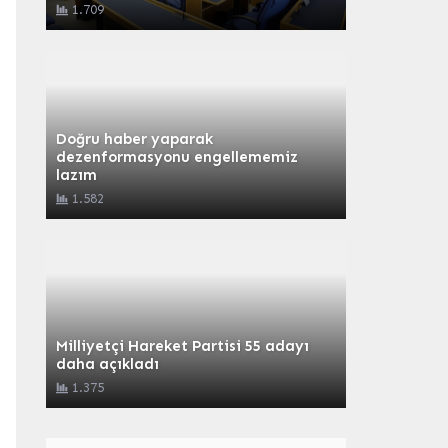
1.709
Doğru haber yaparak
dezenformasyonu engellememiz
lazım
1.582
Milliyetçi Hareket Partisi 55 adayı
daha açıkladı
1.375