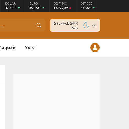
DOLAR
EURO
BIST 100
BITCOIN
47,7111
55,1881
13.779,39
$64824
İstanbul,
26
°C
Açık
Magazin
Yerel