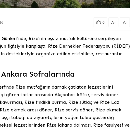
A
A
+
-
26
0
ünleri’nde, Rize’nin eşsiz mutfak kültürünü sergileyen
ğun ilgisiyle karşılaştı. Rize Dernekler Federasyonu (RİDEF)
nin destekleriyle organize edilen etkinlikte, restaurantın
ı Ankara Sofralarında
eri’nde Rize mutfağının damak çatlatan lezzetlerini
ilgi gören tatlar arasında Akçaabat köfte, servis döner,
kavurması, Rize fındıklı burma, Rize sütlaç ve Rize Laz
, Rize ekmek arası döner, Rize servis döner, Rize ekmek
 aşçı tabağı da ziyaretçilerin yoğun talep gösterdiği
neksel lezzetlerinden Rize lahana dolması, Rize fasulyesi ve