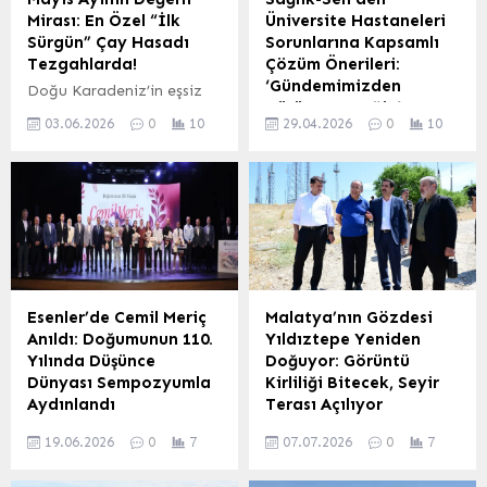
Mirası: En Özel “İlk
Üniversite Hastaneleri
Sürgün” Çay Hasadı
Sorunlarına Kapsamlı
Tezgahlarda!
Çözüm Önerileri:
‘Gündemimizden
Doğu Karadeniz’in eşsiz
Düşürmeyeceğiz’
coğrafyasında, kışın
03.06.2026
0
10
29.04.2026
0
10
ardından toprağın
Sağlık-Sen Üniversite
canlanmasıyla birlikte çay
Şubeleri, üniversite
filizleri de uyanıyor. Yılın
hastanelerinde yaşanan
ilk ve en özel hasadı olan
sorunları masaya
‘Mayıs Çayı’, tazeliği, eşsiz
yatırmak üzere Ankara’da
aroması ve yüksek besin
kapsamlı bir
değeriyle çay severlerin
değerlendirme toplantısı
beğenisine sunuldu. Peki,
düzenledi. Toplantıya,
bu özel çayı diğerlerinden
Sağlık-Sen Genel Başkanı
Esenler’de Cemil Meriç
Malatya’nın Gözdesi
ayıran özellikler nelerdir?
Mahmut Faruk Doğan,
Anıldı: Doğumunun 110.
Yıldıztepe Yeniden
Mayıs Çayı Nedir? Mayıs
Genel Sekreter Durali Baki,
Yılında Düşünce
Doğuyor: Görüntü
çayı, Doğu Karadeniz’in
Genel Başkan Yardımcıları
Dünyası Sempozyumla
Kirliliği Bitecek, Seyir
sarp yamaçlarında,...
İdris Baykan ve Mustafa
Aydınlandı
Terası Açılıyor
Irgatoğlu ile Türkiye
Esenler Belediyesi, 2025-
Malatya’nın önemli
genelindeki üniversite şube
19.06.2026
0
7
07.07.2026
0
7
2026 Kültür Sanat
noktalarından biri olan
başkanları katıldı.
Sezonu’nu merhum yazar
Yıldıztepe, Battalgazi
Toplantıda, üniversite