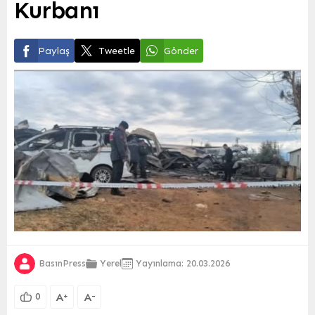
Kurbanı
Paylaş
Tweetle
Gönder
BasınPress
Yerel
Yayınlama: 20.03.2026
A
A
+
-
0