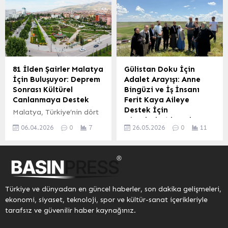
Cemil Meriç’e adadı.
Belediyesi’nin
hastanelerinin mevcut
Doğumunun 110. yıl
öncülüğünde kapsamlı bir
durumu, karşılaştığı
dönümü münasebetiyle
dönüşüm projesiyle
zorluklar ve...
düzenlenen kapsamlı
yeniden hayat buluyor.
sempozyum, düşünürün
Battalgazi Belediye
edebi ve entelektüel
Başkanı Bayram Taşkın,
mirasını gelecek nesillere
Ulaştırma ve Altyapı
81 İlden Şairler Malatya
Gülistan Doku İçin
aktarmayı amaçladı.
Bakanlığı PTT Kule A.Ş.
İçin Buluşuyor: Deprem
Adalet Arayışı: Anne
Etkinlik kapsamında
Genel Müdürü İbrahim
Sonrası Kültürel
Bingüzi ve İş İnsanı
ayrıca ‘Cemil Meriç
Erdoğan ve Malatya
Canlanmaya Destek
Ferit Kaya Aileye
Düşünce Yazısı
Büyükşehir Belediyesi
Destek İçin
Malatya, Türkiye’nin dört
Yarışması’nda dereceye
Genel Sekreteri Mehmet
Diyarbakır’da Buluştu
bir yanından gelen şairleri
giren yarışmacılara
Beytur’un katılımıyla
06.04.2026
0
7
26.05.2026
0
11
ağırlamaya hazırlanıyor.
Erzurum’da iş insanı Ferit
ödülleri takdim edildi.
Yıldıztepe’de
Gerçekleştirilen bir proje
Kaya, kayıp üniversite
Yarışmada birincilik elde
gerçekleştirilen
kapsamında, 81 ilde
öğrencisi Gülistan
eden Ömer Faruk Kalaycı,
incelemeler, bölgenin
yaşayan şairlerin kaleme
Doku’nun annesi Yasemin
30...
geleceğine dair önemli
aldığı ve Malatya temasını
Bingüzi’yi karşıladı.
adımların atıldığını...
işleyen şiirler bir araya
Gülistan Doku ailesine
Türkiye ve dünyadan en güncel haberler, son dakika gelişmeleri,
getiriliyor. Bu özel
destek olmak ve
ekonomi, siyaset, teknoloji, spor ve kültür-sanat içerikleriyle
buluşma, şehrin kültürel
kamuoyunun
tarafsız ve güvenilir haber kaynağınız.
dokusunu zenginleştirmeyi
gündemindeki dosyanın
hedefliyor. Projeye katılan
aydınlatılmasına dikkat