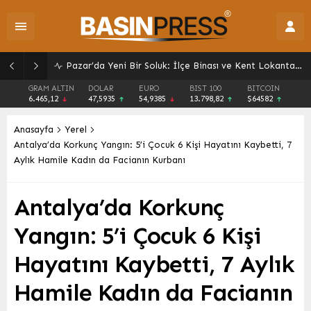
Giresun’da Yaz Kur’an Kursları Sokak Oyunlarıyla Şenlendi: Gelenekler Yeniden Canlandı
GRAM ALTIN
DOLAR
EURO
BIST 100
BITCOIN
6.465,12
47,5935
54,9385
13.798,82
$64582
Anasayfa
Yerel
Antalya’da Korkunç Yangın: 5’i Çocuk 6 Kişi Hayatını Kaybetti, 7
Aylık Hamile Kadın da Facianın Kurbanı
Antalya’da Korkunç
Yangın: 5’i Çocuk 6 Kişi
Hayatını Kaybetti, 7 Aylık
Hamile Kadın da Facianın