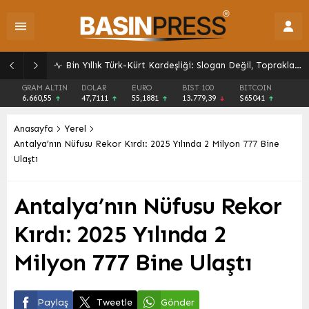
Bin Yıllık Türk-Kürt Kardeşliği: Slogan Değil, Toprakların Gerçeği
GRAM ALTIN
DOLAR
EURO
BIST 100
BITCOIN
6.660,55
47,7111
55,1881
13.779,39
$65041
Anasayfa
Yerel
Antalya’nın Nüfusu Rekor Kırdı: 2025 Yılında 2 Milyon 777 Bine
Ulaştı
Antalya’nın Nüfusu Rekor
Kırdı: 2025 Yılında 2
Milyon 777 Bine Ulaştı
Paylaş
Tweetle
Gönder