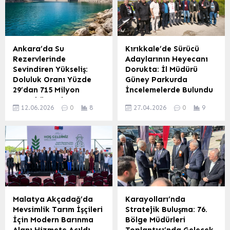
Ankara’da Su
Kırıkkale’de Sürücü
Rezervlerinde
Adaylarının Heyecanı
Sevindiren Yükseliş:
Dorukta: İl Müdürü
Doluluk Oranı Yüzde
Güney Parkurda
29’dan 715 Milyon
İncelemelerde Bulundu
Metreküpe Ulaştı
Kırıkkale İl Millî Eğitim
12.06.2026
0
8
27.04.2026
0
9
Başkent Ankara’da su
Müdürlüğü’nün
rezervlerinde önemli bir
koordinasyonunda
toparlanma yaşanıyor.
düzenlenen motorlu
Geçtiğimiz yıl yüzde 29
taşıtlar sürücü kursu
seviyelerinde seyreden
uygulama sınavları tüm
doluluk oranı, bu yıl 715
hızıyla devam ediyor.
milyon metreküpü aşan su
Sürücü adaylarının
miktarıyla dikkat çekici bir
direksiyon hakimiyetini ve
artış gösterdi. Bu durum,
trafik kurallarına uyumunu
Malatya Akçadağ’da
Karayolları’nda
kentin su güvencesi
ölçen bu önemli
Mevsimlik Tarım İşçileri
Stratejik Buluşma: 76.
açısından olumlu bir
sınavlarda, denetim ve
İçin Modern Barınma
Bölge Müdürleri
gelişme olarak
incelemeler de aralıksız
Alanı Hizmete Açıldı
Toplantısı’nda Gelecek