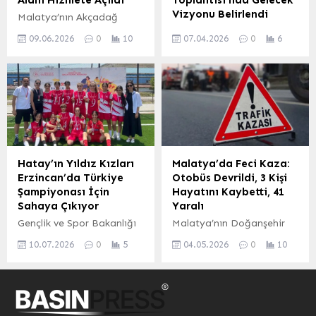
değerlendiriliyor. Aktif
olarak sürdürülüyor.
Vizyonu Belirlendi
Malatya’nın Akçadağ
Kullanılabilir Su Miktarında
Kırıkkale İl Millî Eğitim
ilçesinde, mevsimlik tarım
Karayolları Genel
Büyük Artış Aktif olarak
Müdürü Rahmi Güney,
09.06.2026
0
10
07.04.2026
0
6
işçilerinin yaşam
Müdürlüğü’nün ev
kullanılabilir su...
uygulama sınavı
koşullarını iyileştirmeyi
sahipliğinde düzenlenen
parkurunu ve güzergahını
hedefleyen METİP Geçici
76. Bölge Müdürleri
bizzat yerinde...
Barınma Alanı, düzenlenen
Toplantısı, ulaştırma
törenle hizmete girdi.
altyapısının geleceğine ışık
Açılışa Malatya Büyükşehir
tuttu. Toplantıya,
Belediye Başkanı Sami
Ulaştırma ve Altyapı
Er’in yanı sıra ilgili
Bakanı Abdulkadir
bakanlık ve uluslararası
Uraloğlu’nun yanı sıra eski
Hatay’ın Yıldız Kızları
Malatya’da Feci Kaza:
kuruluşlardan temsilciler
Kars Milletvekili Ahmet
Erzincan’da Türkiye
Otobüs Devrildi, 3 Kişi
katıldı. Törende, 6 Şubat
Arslan, AK Parti Kars
Şampiyonası İçin
Hayatını Kaybetti, 41
depremlerinin ardından
Milletvekili Adem Çalkın ve
Sahaya Çıkıyor
Yaralı
Malatya’nın yeniden
çok sayıda üst düzey
Gençlik ve Spor Bakanlığı
Malatya’nın Doğanşehir
yapılanma sürecine ve
bürokrat ile kurum
tarafından organize
ilçesinde meydana gelen
bölgenin kalkınmasına
yetkilileri katıldı. Türkiye
10.07.2026
0
5
04.05.2026
0
10
edilen Anadolu Yıldızlar
trafik kazasında yolcu
vurgu yapıldı. Başkan
Ulaşımında Gelinen Nokta
Ligi (ANALİG) 2. Etap
otobüsünün devrilmesi
Sami...
ve...
müsabakalarında
sonucu 3 kişi hayatını
gösterdiği üstün
kaybetti, 41 kişi yaralandı.
performansla dikkatleri
Kaza, Kelhalil