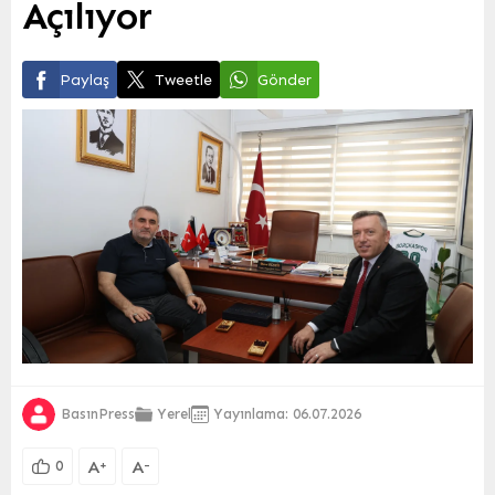
Açılıyor
Paylaş
Tweetle
Gönder
BasınPress
Yerel
Yayınlama: 06.07.2026
A
A
+
-
0