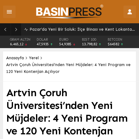
Giresun’da Yaz Kur’an Kursları Sokak Oyunlarıyla Şenlendi: Gelenekler Yeniden Canlandı
GRAM ALTIN
DOLAR
EURO
BIST 100
BITCOIN
6.465,12
47,5935
54,9385
13.798,82
$64582
Anasayfa
Yerel
Artvin Çoruh Üniversitesi’nden Yeni Müjdeler: 4 Yeni Program ve
120 Yeni Kontenjan Açılıyor
Artvin Çoruh
Üniversitesi’nden Yeni
Müjdeler: 4 Yeni Program
ve 120 Yeni Kontenjan