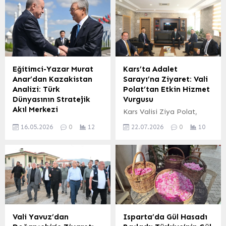
Eğitimci-Yazar Murat
Kars’ta Adalet
Anar’dan Kazakistan
Sarayı’na Ziyaret: Vali
Analizi: Türk
Polat’tan Etkin Hizmet
Dünyasının Stratejik
Vurgusu
Akıl Merkezi
Kars Valisi Ziya Polat,
Kazakistan: Türk
Kars Adalet Sarayı’nı
16.05.2026
0
12
22.07.2026
0
10
Dünyasının Stratejik Kalbi
ziyaret ederek adalet
ve Büyüyen Gücü Eğitimci
hizmetlerinin etkinliği ve
ve yazar Murat Anar,
kurumlar arası iş birliği
kaleme aldığı “Kazakistan:
konularında önemli
Türk’ün Stratejik Aklı”
değerlendirmelerde
başlıklı yazısında, Orta
bulundu. Gerçekleşen
Asya’nın stratejik önemine
ziyarette, kamu
dikkat çekiyor. Yaklaşık
hizmetlerinin vatandaş
2.7 milyon kilometrekarelik
odaklı bir anlayışla
Vali Yavuz’dan
Isparta’da Gül Hasadı
yüzölçümüyle Türk
yürütülmesinin önemi