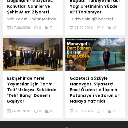
Doğanşehir’e Ziyaret:
Başladı: Türkiye’nin Gül
Dünyası’nın en büyük,
vurgulandı. Vali Polat,
Konutlar, Camiler ve
Yağı Üretiminin Yüzde
dünyanın ise 9. büyük
yargı camiasının
Şehit Ailesi Ziyareti
65’i Toplanıyor
ülkesi olan Kazakistan,
fedakârca yürüttüğü
Vali Yavuz Doğanşehir’de
Türkiye’nin gül bahçesi
Türkiye’nin 3.5 katı
çalışmalar nedeniyle
Yapılaşma ve Yeniden
olarak bilinen ve dünya gül
büyüklüğünde bir
Cumhuriyet Başsavcısı
17.06.2026
0
7
03.06.2026
0
10
İmar Çalışmalarını
yağı üretiminin önemli bir
coğrafyaya sahip....
Mehmet Çepni, Adalet
İnceledi Malatya’nın
kısmını karşılayan
Komisyonu Başkanı Emrah
Doğanşehir ilçesi, Vali
Isparta’da, 2024 yılı gül
Turan, İdare...
Seddar Yavuz’un
hasadı başladı. Çiftçiler,
katılımıyla önemli
güneşin yağ oranını
yapılaşma ve yeniden
düşürmeden en yüksek
imar çalışmalarına ev
verimi alabilmek için
sahipliği yaptı. Vali Yavuz,
sabahın erken saatlerinde
programı kapsamında ilk
gül bahçelerinde toplama
Eskişehir’de Yerel
Gazeteci Gözüyle
olarak Eskiköy
işlemlerine başladılar.
Yayıncılar İçin Tarihi
Manavgat: Siyasetçi
Mahallesi’nde
Toplanan ilk güller,
Telif Uzlaşısı: Sektörde
Emel Özden ile İlçenin
tamamlanan 83 toplu
işlenmek üzere fabrikalara
‘Telif Barışı’ Dönemi
Potansiyeli ve Sorunları
konut alanını gezdi.
gönderildi. Mevsimlik
Başlıyor
Masaya Yatırıldı
Ardından Sürgü
İşçiler de Görev Başında...
Eskişehir’de yerel ve
Gazeteci olarak
Mahallesi’ne geçerek 229
24.05.2026
0
5
26.06.2026
0
11
bölgesel radyo yayıncıları
Antalya’nın Manavgat
kırsal köy konutundaki
için büyük önem taşıyan
ilçesine yapılan bir
incelemelerini sürdürdü
tarihi bir telif uzlaşısı
ziyaret, bölgenin doğal
ve...