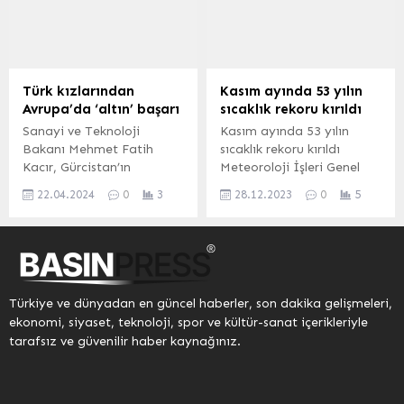
israfına karşı akılcı
DEMİR / DÜZCE (İGFA) –
çözümler geliştiriliyor.
Alınan bilgiye göre Aziziye
Şimdiye kadar 7 bini çocuk
Mahallesi Avni Akyol
olmak üzere 52 bin
İlkokulu önünde Süleyman
misafir, bu aktiviteler
A. idaresindeki 81 AAE 148
Türk kızlarından
Kasım ayında 53 yılın
sayesinde çevre dostu
plakalı motosiklet, 81 S
Avrupa’da ‘altın’ başarı
sıcaklık rekoru kırıldı
alışkanlıklar kazanarak
0867 plakalı okul servisine
Sanayi ve Teknoloji
Kasım ayında 53 yılın
tatillerini daha anlamlı
çarptı. Çarpışmanın
Bakanı Mehmet Fatih
sıcaklık rekoru kırıldı
hale getirdi. Üstelik 4 bin
etkisiyle motosiklet
Kacır, Gürcistan’ın
Meteoroloji İşleri Genel
misafir,...
sürücüsü...
Tskaltubo kentinde
Müdürlüğü (MGM), sosyal
22.04.2024
0
3
28.12.2023
0
5
düzenlenen ve 54 ülkeden
medya hesabından
212 öğrencinin yarıştığı
yapılan paylaşımda son
13. Avrupa Kızlar
53 yılın en sıcak Kasım ayı
Matematik Olimpiyatı’nda
yaşandığı açıklandı. Yazılı
2 altın, 1 gümüş ve 1
paylaşımda şu ifadelere
bronz madalya kazanarak
yer verildi: “Çevre,
Türkiye ve dünyadan en güncel haberler, son dakika gelişmeleri,
Türkiye’ye büyük gurur
Şehircilik ve İklim
ekonomi, siyaset, teknoloji, spor ve kültür-sanat içerikleriyle
yaşatan öğrencileri tebrik
Değişikliği Bakanlığı
tarafsız ve güvenilir haber kaynağınız.
etti. ANKARA (İGFA) –
Meteoroloji Genel
Gürcistan’ın Tskaltubo
Müdürlüğü olarak
şehrinde 11-17 Nisan 2024
yaptığımız Kasım Ayı
tarihlerinde düzenlenen
sıcaklık