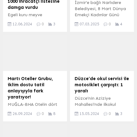
1000 ihracatçı listesine
İzmir’e bağlı Narlıdere
damga vurdu
Belediyesi, 8 Mart Dünya
Egeli kuru meyve
Emekçi Kadınlar Günü
ihracatçıları TİM ilk 1000
öncesinde, kadına yönelik
12.06.2024
0
3
07.03.2025
0
4
ihracatçı listesine damga
şiddet, baskı ve toplumsal
vurdu İZMİR-BHA Kuru
cinsiyet eşitsizliğine dikkat
meyve sektöründe son
çekmek amacıyla etkili bir
olarak 2019 yılında ihracat
kampanya başlattı.
şampiyonu olan Özgür
Tarım Ürünleri Sanayi ve
Ticaret A.Ş., 3 yıllık aranın
ardından ihracat
şampiyonu olmayı
Martı Oteller Grubu,
Düzce’de okul servisi ile
başardı. Özgür Tarım
iklim dostu tatil
motosiklet çarpıştı: 1
Ürünleri Sanayi ve Ticaret
anlayışıyla fark
yaralı
A.Ş., 2022 yılına göre
yaratıyor!
Düzce’nin Aziziye
ihracatını yüzde 23’lük...
MUĞLA-BHA Otelin dört
Mahallesi’nde ilkokul
bir yanına yerleştirilen 37
önünde meydana gelen
26.09.2024
0
8
15.05.2024
0
3
etkileyici görselle
kazada motosikletin okul
farkındalık artırılırken,
servisine çarpmasıyla
atıkların günlük takibiyle
birlikte motosiklet
gıda, plastik, su ve kağıt
sürücüsü yaralandı. Sefer