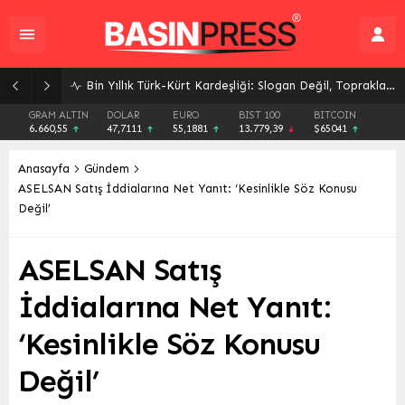
Bin Yıllık Türk-Kürt Kardeşliği: Slogan Değil, Toprakların Gerçeği
GRAM ALTIN
DOLAR
EURO
BIST 100
BITCOIN
6.660,55
47,7111
55,1881
13.779,39
$65041
Anasayfa
Gündem
ASELSAN Satış İddialarına Net Yanıt: ‘Kesinlikle Söz Konusu
Değil’
ASELSAN Satış
İddialarına Net Yanıt:
‘Kesinlikle Söz Konusu
Değil’