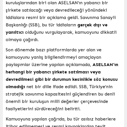
kuruluşlarından biri olan ASELSAN’ın yabancı bir
şirkete satılacağı veya devredileceği yönündeki
iddialara resmi bir açıklama geldi. Savunma Sanayii
Başkanlığı (SSB), bu tür iddiaların
gerçek dışı ve
yanıltıcı
olduğunu vurgulayarak, kamuoyunu dikkatli
olmaya çağırdı.
Son dönemde bazı platformlarda yer alan ve
kamuoyunu yanlış bilgilendirmeyi amaçlayan
paylaşımlar üzerine yapılan açıklamada,
ASELSAN’ın
herhangi bir yabancı şirkete satılması veya
devredilmesi gibi bir durumun kesinlikle söz konusu
olmadığı
net bir dille ifade edildi. SSB, Türkiye’nin
stratejik savunma kapasitesini güçlendiren bu denli
önemli bir kuruluşun milli değerler çerçevesinde
faaliyetlerini sürdüreceğini belirtti.
Kamuoyuna yapılan çağrıda, bu tür asılsız haberlere
itibar edilmemesi ve resmi kaynaklardan teyit