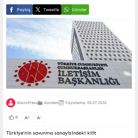
Paylaş
Tweetle
Gönder
BasınPress
Gündem
Yayınlama: 03.07.2026
A
A
+
-
0
Türkiye’nin savunma sanayisindeki kilit