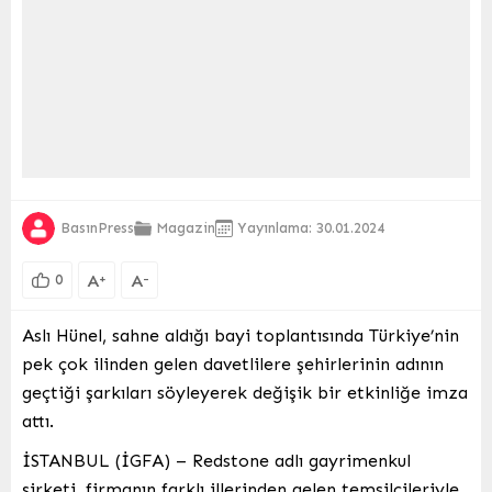
BasınPress
Magazin
Yayınlama: 30.01.2024
A
A
+
-
0
Aslı Hünel, sahne aldığı bayi toplantısında Türkiye’nin
pek çok ilinden gelen davetlilere şehirlerinin adının
geçtiği şarkıları söyleyerek değişik bir etkinliğe imza
attı.
İSTANBUL (İGFA) – Redstone adlı gayrimenkul
şirketi, firmanın farklı illerinden gelen temsilcileriyle