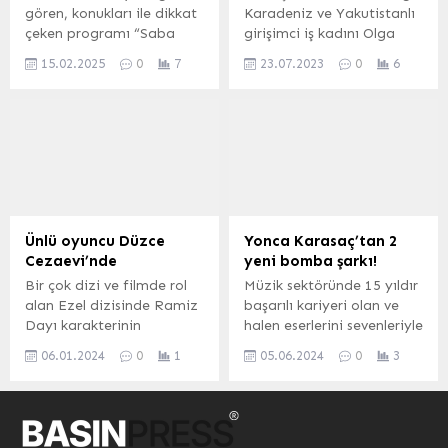
coşku hiç dinmedi;
gören, konukları ile dikkat
Karadeniz ve Yakutistanlı
binlerce kişi maNga’nın
çeken programı “Saba
girişimci iş kadını Olga
enerjisine eşlik...
Tümer’le” nin 17 Şubat
Krivonogova hayatlarını
15.02.2025
0
7
23.07.2023
0
6
Pazartesi akşamı konuğu
birleştirme kararı aldı.
Emre Altuğ olacak.
İSTANBUL (İGFA) – Yaz
tatillerini Aydın’da yer
alan Pamucak Richmond
Ephesus Otel’de yapan
Tolga Karadeniz ve Olga
Krivonogova aldıkları
sürpriz bir karar ile 6 aylık
birlikteliklerini dünya evine
Ünlü oyuncu Düzce
Yonca Karasaç’tan 2
girerek devam ettirme
Cezaevi’nde
yeni bomba şarkı!
kararı aldılar. Ünlü
Bir çok dizi ve filmde rol
Müzik sektöründe 15 yıldır
işletmeci Tolga...
alan Ezel dizisinde Ramiz
başarılı kariyeri olan ve
Dayı karakterinin
halen eserlerini sevenleriyle
gençliğini canlandırarak
buluşturmaya devam eden
06.01.2024
0
1
05.06.2024
0
3
adından söz ettiren,
Sevilen sanatçılardan
oynadığı film projeleri ile
Yonca Karasaç “Birini
bir çok kişinin gönlünde
Seviyorum” ve “Kadeh”
taht kuran Ufuk
isimli şarkılarının
Bayraktan hakkında çıkan
çalışmalarını bitirdi.