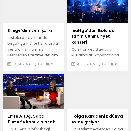
Simge’den yeni şarkı
maNga’dan Bolu’da
tarihi Cumhuriyet
Listelerde aynı anda
konseri
birçok şarkısı üst sıralarda
yer alan Simge hız
Cumhuriyet Bayramı
kesmeden üretime devam
kutlamaları kapsamında
ediyor. Söz ve müziği
sahneye çıkan Türk rock
15.04.2024
0
5
30.10.2025
0
6
‘Aşkın Olayım’da da
müziğinin efsane grubu
imzası olan Onurr’a ait
maNga, Bolu tarihinin en
‘Söyleme’ ile müzik
kalabalık konserine imza
severlerle buluştu.
attı. BOLU (İGFA) –
İSTANBUL (İGFA) – Simge
Karaçayır Meydanı’nda
‘Aşkın Olayım’ ile 2023
gerçekleşen konserde,
yılında Spotify başta
çevre illerden otobüslerle
olmak üzere tüm dijital
gelen müzikseverlerin de
platformlarda en çok
katılımıyla yaklaşık 50 bin
Emre Altuğ, Saba
Tolga Karadeniz dünya
dinlenen şarkı...
kişi meydanı doldurdu.
Tümer’e konuk olacak
evine giriyor
Soğuk havaya rağmen
CNBC-e’nin büyük ilgi
Ünlü işletmecilerden Tolga