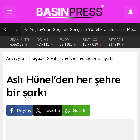
Yeşilay’dan Göçmen Gençlere Yönelik Uluslararası Model: Bağımlılıkla Mücadelede Kapsayıcı Çözümler
GRAM ALTIN
DOLAR
EURO
BIST 100
BITCOIN
6.660,55
47,7111
55,1881
13.779,39
$64949
Anasayfa
Magazin
Aslı Hünel’den her şehre bir şarkı
Aslı Hünel’den her şehre
bir şarkı
Paylaş
Tweetle
Gönder