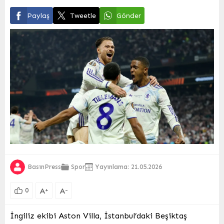
Paylaş
Tweetle
Gönder
BasınPress
Spor
Yayınlama: 21.05.2026
A
A
+
-
0
İngiliz ekibi Aston Villa, İstanbul’daki Beşiktaş