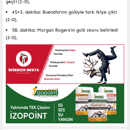
geçti (1-0).
45+3. dakika: Buendia’nın golüyle fark ikiye çıktı
(2-0).
58. dakika: Morgan Rogers’ın golü skoru belirledi
(3-0).