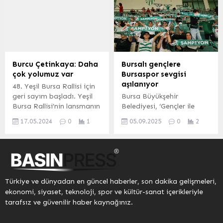
büyük heyecana sahne
ardından yeniden
oldu. Manisa merkez ve
başkanlığa seçilen Dursun
Salihli’deki poligonlarda
Özbek ve yeni yönetim
düzenlenen Trap ve Skeet
kurulu üyeleri,
kategorilerinde 138 sporcu
mazbatalarını teslim aldı.
mücadele etti.
RAMS Park’ta düzenlenen
törende, divan heyeti
Burcu Çetinkaya: Daha
Bursalı gençlere
tarafından yönetim,
çok yolumuz var
Bursaspor sevgisi
denetim, sicil ve disiplin
aşılanıyor
48. Yeşil Bursa Rallisi için
kurullarında görev alacak
geri sayım başladı. Yeşil
Bursa Büyükşehir
asil ve yedek üyelere yetki
Bursa Rallisi’nin lansmanın
Belediyesi, ‘Gençler ile
belgeleri verildi. Dursun
da otomobil sporları
Yeşil Beyaz Buluşmalar’
Özbek, mazbata teslim
17.05.2024
0
1
05.09.2025
0
2
kariyerinde 7 kez Türkiye
projesiyle gençleri
töreninde...
Ralli Kadın Pilotlar
Bursaspor maçlarında bir
Birinciliği bulunan Milli
araya getiriyor. Proje
Sporcu ve FIA Kadınlar
sayesinde, 5 bin gencin
Komisyonu Başkanı Burcu
Bursaspor tribünlerinin
Çetinkaya ile yardımcı
keyifli atmosferinde
Türkiye ve dünyadan en güncel haberler, son dakika gelişmeleri,
pilotu Fabrizia Pons,
buluşması hedefleniyor.
ekonomi, siyaset, teknoloji, spor ve kültür-sanat içerikleriyle
Herkes Duysun’a özel
BURSA (İGFA) –Bursa
tarafsız ve güvenilir haber kaynağınız.
açıklamalarda bulundu.
Büyükşehir Belediyesi,
Esmanur
gençleri sosyal ve kültürel