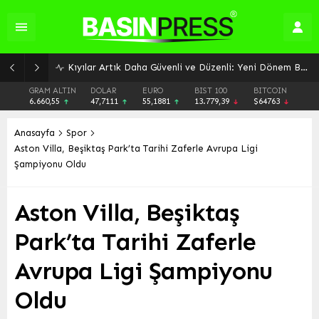
GRAM ALTIN
DOLAR
EURO
BIST 100
BITCOIN
6.660,55
47,7111
55,1881
13.779,39
$64763
Anasayfa
Spor
Aston Villa, Beşiktaş Park’ta Tarihi Zaferle Avrupa Ligi
Şampiyonu Oldu
Aston Villa, Beşiktaş
Park’ta Tarihi Zaferle
Avrupa Ligi Şampiyonu
Oldu