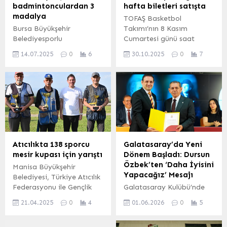
badmintonculardan 3
hafta biletleri satışta
madalya
TOFAŞ Basketbol
Bursa Büyükşehir
Takımı’nın 8 Kasım
Belediyesporlu
Cumartesi günü saat
badmintoncular İstanbul
20.30’da Bursaspor
14.07.2025
0
6
30.10.2025
0
7
Youth Open Uluslararası
Basketbol ile oynayacağı
Badminton Turnuvası’nda
Türkiye Sigorta Basketbol
3 madalya kazandı
Süper Ligi 7.
mücadelesinin biletleri
Biletix’te satışa çıktı.
BURSA (İGFA) – TOFAŞ
Basketbol Takımı, Türkiye
Sigorta Basketbol Süper
Ligi’nde 7. haftasında
Atıcılıkta 138 sporcu
Galatasaray’da Yeni
oynanacak Bursa
mesir kupası için yarıştı
Dönem Başladı: Dursun
derbisinde Bursaspor
Özbek’ten ‘Daha İyisini
Manisa Büyükşehir
Basketbol’u ağırlayacak. 8
Yapacağız’ Mesajı
Belediyesi, Türkiye Atıcılık
Kasım Cumartesi günü
Federasyonu ile Gençlik
Galatasaray Kulübü’nde
saat 20.30’da Nilüfer...
Spor İl Müdürlüğü
23 Mayıs’ta
21.04.2025
0
4
01.06.2026
0
5
işbirliğinde düzenlenen
gerçekleştirilen olağan
Mesir Kupası müsabakaları
seçimli genel kurulun