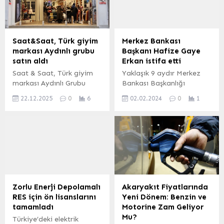
(İGFA) – Yaklaşık 1000
ne kadar?”, “Çeyrek altın
metrekare kapalı alan
kaç TL?” ve “Ons altın
üzerinde modern makine
bugün hangi seviyede?”
parkuru ile 50 kişiye
gibi sorular, finans ve
Saat&Saat, Türk giyim
Merkez Bankası
istihdam sağlayacak
yatırım piyasalarındaki
markası Aydınlı grubu
Başkanı Hafize Gaye
ipekyolu motor yenileme
güncel durumu merak
satın aldı
Erkan istifa etti
tesisi açılışı törenine
edenler tarafından sıkça
Saat & Saat, Türk giyim
Yaklaşık 9 aydır Merkez
bölgeden gelen sanayici
aratıldı. Piyasalarda işlem
markası Aydınlı Grubu
Bankası Başkanlığı
ve iş insanlarının...
gören farklı altın
satın alarak U.S. Polo
görevini sürdüren Hafize
türlerinin...
22.12.2025
0
6
02.02.2024
0
1
Assn. pazarlarını Türkiye,
Gaye Erkan görevinden
Orta Doğu, Doğu Avrupa
istifa etti. ANKARA (İGFA)
ve Kuzey Afrika’da
– 8 Haziran 2023
genişletecek. ACCESS
tarihinden bu
Newswire / İSTANBUL
yana Merkez Bankası
(İGFA) – USPA Global,
Başkanlığını yürüten
Aydınlı Hazır Giyim San.
Hafize Gaye Erkan istifa
Tic. A.Ş.’nin (Aydınlı Grup),
etti. Erkan sosyal medya
HRK Holding A.Ş. (Saat &
hesabından yaptığı
Zorlu Enerji Depolamalı
Akaryakıt Fiyatlarında
Saat) tarafından satın
paylaşımda şu ifadeleri
RES için ön lisanslarını
Yeni Dönem: Benzin ve
alındığını duyurdu. Her...
kullandı: “Kamuoyunun
tamamladı
Motorine Zam Geliyor
malumu olduğu üzere 8
Mu?
Türkiye’deki elektrik
Haziran 2023 tarihinden