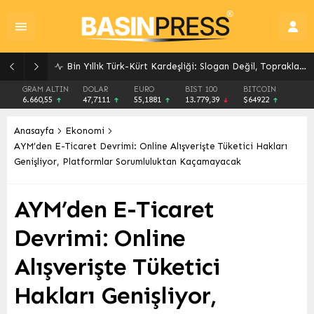
GRAM ALTIN
DOLAR
EURO
BIST 100
BITCOIN
6.660,55
47,7111
55,1881
13.779,39
$64922
Anasayfa
Ekonomi
AYM’den E-Ticaret Devrimi: Online Alışverişte Tüketici Hakları
Genişliyor, Platformlar Sorumluluktan Kaçamayacak
AYM’den E-Ticaret
Devrimi: Online
Alışverişte Tüketici
Hakları Genişliyor,