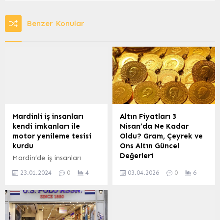
Benzer Konular
Mardinli iş insanları
Altın Fiyatları 3
kendi imkanları ile
Nisan’da Ne Kadar
motor yenileme tesisi
Oldu? Gram, Çeyrek ve
kurdu
Ons Altın Güncel
Değerleri
Mardin’de iş insanları
Şeyhmus Aday ile Yılmaz
Ankara’da 3 Nisan Cuma
23.01.2024
0
4
03.04.2026
0
6
Kanioğlu tarafından
günü itibarıyla
yapılan yatırımla bölgeye
vatandaşlar tarafından en
hitap edecek motor
çok araştırılan konuların
yenileme tesisi kuruldu.
başında altın fiyatları
Şehmus EDİS / MARDİN
geldi. Özellikle “Gram altın