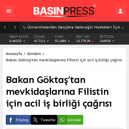
Üniversitelerden Gençlere Geleceğin Meslekleri İçin Kapsamlı Rehberlik: Bilim Kafe Buluşmaları Başladı
GRAM ALTIN
DOLAR
EURO
BIST 100
BITCOIN
6.660,55
47,7111
55,1881
13.779,39
$64929
Anasayfa
Gündem
Bakan Göktaş’tan mevkidaşlarına Filistin için acil iş birliği çağrısı
Bakan Göktaş’tan
mevkidaşlarına Filistin
için acil iş birliği çağrısı
Paylaş
Tweetle
Gönder