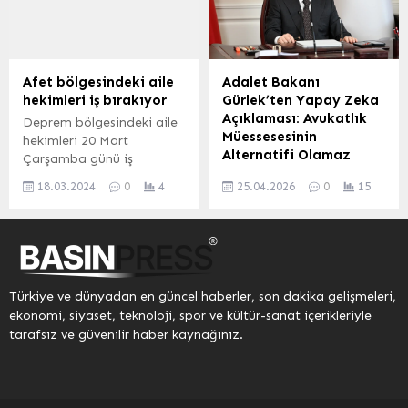
BALIKESİR (İGFA) – Afet
sistemleri ile ilgili bilgi
ve Acil Durum Yönetimi
verdi hem de konu
Başkanlığı (AFAD),
hakkındaki yenilikleri
Balıkesir’in Sındırgı
tanıttı. Mehmet UZEL /
ilçesinde saat 11:26’da 4,2
KAYSERİ (İGFA) –
Afet bölgesindeki aile
Adalet Bakanı
büyüklüğünde bir deprem
Personeli bilgilendirmek
hekimleri iş bırakıyor
Gürlek’ten Yapay Zeka
meydana geldiğini
ve farkındalık oluşturmak
Açıklaması: Avukatlık
Deprem bölgesindeki aile
duyurdu. AFAD verilerine...
için kurum içi eğitimlerin
Müessesesinin
hekimleri 20 Mart
devam ettiğini söyleyen...
Alternatifi Olamaz
Çarşamba günü iş
bırakma eylemi
Adalet Bakanı Akın Gürlek,
18.03.2024
0
4
25.04.2026
0
15
düzenleyecek. İSTANBUL
sosyal medya hesabı
(İGFA) – Aile Hekimliği
üzerinden yapay zekanın
Çalışanları Sendikası
hukuk sistemindeki yeri ve
(AHESEN) Başkanı Dr.
avukatlık mesleğiyle ilişkisi
Ahmet Kandemir konuya
hakkında önemli
ilişkin yaptığı açıklamada,
açıklamalarda bulundu.
Türkiye ve dünyadan en güncel haberler, son dakika gelişmeleri,
depremin ağır yaralar
Bakan Gürlek, dijital
ekonomi, siyaset, teknoloji, spor ve kültür-sanat içerikleriyle
bıraktığı illerde Aile
teknolojilerin sunduğu
tarafsız ve güvenilir haber kaynağınız.
Hekimleri zor şartlarda
imkanlardan
görevlerini yapmaya
faydalanılmasının önemini
çalışırken, uğradıkları
vurgularken, yapay
maddi kayıpların
zekanın savunma