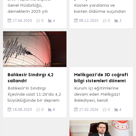
Genel Müdürlüğü,
Kasten yaralama ve
derneklerin 2025 yılı
kasten öldürme suçundan
beyanname bildirimlerini
aranan şahıs Tekirdağ’ın
27.04.2025
0
4
08.12.2023
0
3
30 Nisan 2025’e kadar
Şarköy ilçesinde yakalandı
yapmaları gerektiğini
Erdoğan DEMİR /
anımsatarak, aksi
EDİRNE (İGFA) – Keşan
takdirde cezalı durumla
İlçe Emniyet Müdürlüğü
karşılaşılacağı uyarısında
ekipleri, 3 Aralık 2023
bulundu.
tarihinde Keşan’da
meydana gelen kasten
yaralama olayının faili
olarak aranan M.K. isimli
Balıkesir Sındırgı 4,2
Melikgazi’de 3D coğrafi
şahsı, Tekirdağ’ın Şarköy
sallandı!
bilgi sistemleri dönemi
ilçesinde yakaladı. Şahsın
Balıkesir’in Sındırgı
Kurum içi eğitimlerine
yapılan sorgusunda, 3
ilçesinde saat 11:26’da 4,2
devam eden Melikgazi
Aralık 2023 tarihinde...
büyüklüğünde bir deprem
Belediyesi, kendi
meydana geldi. Çevre il ve
bünyesinde geliştirilen
18.08.2025
0
8
27.02.2024
0
4
ilçelerden de hissedilen
sistemler sayesinde akıllı
deprem, AFAD’ın verilerine
şehircilik, e-hizmet, dijital
göre yerin 6,72 kilometre
dönüşüm gibi konularda
derinliğinde yaşandı.
personele coğrafi bilgi