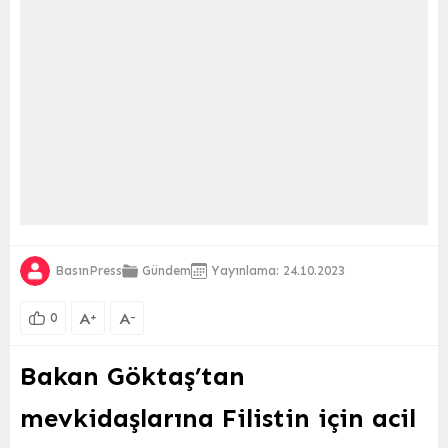
BasınPress
Gündem
Yayınlama: 24.10.2023
A
A
+
-
0
Bakan Göktaş’tan
mevkidaşlarına Filistin için acil