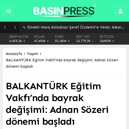
Emekli Hava Astsubayı Şeref Özdemir’e Veda: Askere Uğurlanışının Ardından Trajik Kaza Sonucu Kaybı
GRAM ALTIN
DOLAR
EURO
BIST 100
BITCOIN
6.659,26
47,6936
55,1834
13.779,39
$64939
Anasayfa
Yaşam
BALKANTÜRK Eğitim Vakfı’nda bayrak değişimi: Adnan Sözeri
dönemi başladı
BALKANTÜRK Eğitim
Vakfı’nda bayrak
değişimi: Adnan Sözeri
dönemi başladı