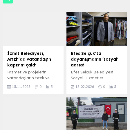
İzmit Belediyesi,
Efes Selçuk’ta
Arızlı’da vatandaşın
dayanışmanın ‘sosyal’
kapısını çaldı
adresi
Hizmet ve projelerini
Efes Selçuk Belediyesi
vatandaşların istek ve
Sosyal Hizmetler
önerilerine göre
Müdürlüğü bünyesinde
15.11.2023
0
5
13.02.2026
0
5
planlayan; yaptığı anket
faaliyet gösteren Sosyal
çalışmalarıyla
Market, ihtiyaç sahibi
çalışmalarına şekil veren
vatandaşlara destek
İzmit Belediyesi, Arızlı
olmaya devam ediyor. Her
Hizmet Binasının hizmet
geçen gün dayanışmayı
içeriği için de
büyüten Sosyal Market,
vatandaşların kapısını
bağışlanan kıyafet ve ev