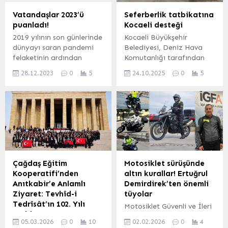
çaldı. KOCAELİ (İGFA) –
eşyalarını ihtiyaç
İzmit Belediyesi
sahipleriyle buluşturarak
Vatandaşlar 2023’ü
Seferberlik tatbikatına
tarafından yapımı
örnek bir sosyal sorumluluk
puanladı!
Kocaeli desteği
tamamlanan ve Arızlı
çalışması yürütüyor.
2019 yılının son günlerinde
Kocaeli Büyükşehir
Mahallesi sakinlerinin
İZMİR (İGFA) – Efes
dünyayı saran pandemi
Belediyesi, Deniz Hava
hizmetine açılacak olan
Selçuk’ta Amfi Tiyatro’nun
felaketinin ardından
Komutanlığı tarafından
hizmet binasının içeriğini,
altında hizmet veren
Türkiye ve dünyada birçok
icra edilen “YILDIRIM-
köy sakinlerinin istek ve
Sosyal...
28.12.2023
0
5
24.10.2025
0
5
şey yolunda gitm emeye
2025 Seferberlik
ihtiyaçlarına...
başladı. 2023 yılı ülkemiz
Tatbikatına”, Afet İşleri
ve vatandaşlarımız
Dairesi Başkanlığı
açısından zorlu bir yıl oldu.
koordinesinde önemli
Peki vatandaşlar 2023
lojistik katkı sundu.
yılına kaç puan veriyorlar?
KOCAELİ (İGFA) – Kocaeli
Rüstem PEHLİVANLAR –
Büyükşehir Belediyesi, Milli
Ahmet GÜNAY – M. Taha
Savunma Bakanlığı
ÇELİKBAŞ – Herkes
koordinasyonunda Deniz
Çağdaş Eğitim
Motosiklet sürüşünde
Duysun BURSA (İGFA) –
Hava Komutanlığı
Kooperatifi’nden
altın kurallar! Ertuğrul
2019...
tarafından 14-25 Ekim
Anıtkabir’e Anlamlı
Demirdirek’ten önemli
tarihleri arasında icra
Ziyaret: Tevhîd-i
tüyolar
edilen “YILDIRIM-2025
Tedrîsât’ın 102. Yılı
Motosiklet Güvenli ve İleri
Seferberlik Tatbikatına”,
Anıldı
Sürüş Teknikleri Eğitmeni
Afet İşleri Dairesi
05.03.2026
0
10
02.02.2026
0
4
Çağdaş Eğitim
Ertuğrul Demirdirek, son