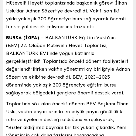
Mütevelli Heyeti toplantısında başkanlık görevi İlhan
Uslu’dan Adnan Sözeri’ye devredildi. Vakıf, son iki
yılda yaklaşık 200 öğrenciye burs sağlayarak önemli
bir sosyal destek çalışmasına imza attı.
BURSA (İGFA) –
BALKANTÜRK Eğitim Vakfı’nın
(BEV) 22. Olağan Mütevelli Heyet Toplantısı,
BALKANTÜRK EVİ’nde yoğun katılımla
gerçekleştirildi. Toplantıda önceki dönem faaliyetleri
değerlendirilirken vakfın yönetimi oy birliğiyle Adnan
Sözeri ve ekibine devredildi. BEV, 2023–2025
döneminde yaklaşık 200 öğrenciye eğitim bursu
sağlayarak bölgedeki gençlere önemli destek verdi.
Toplantıda söz alan önceki dönem BEV Başkanı İlhan
Uslu, vakfın başarılarında en büyük payın gönüllülük
ruhu ve üyelerin desteği olduğunu vurgulayarak,
“Bizler aldığımız bayrağı bir tık yukarı çıkardık. Yeni
yönetimin çok daha fazlasını başaracağına