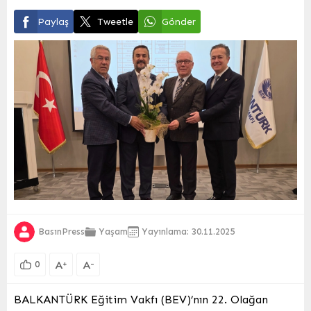
Paylaş
Tweetle
Gönder
BasınPress
Yaşam
Yayınlama: 30.11.2025
A
A
+
-
0
BALKANTÜRK Eğitim Vakfı (BEV)’nın 22. Olağan