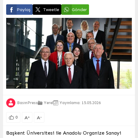
Paylaş
Tweetle
Gönder
BasınPress
Yerel
Yayınlama: 15.05.2026
A
A
+
-
0
Başkent Üniversitesi ile Anadolu Organize Sanayi