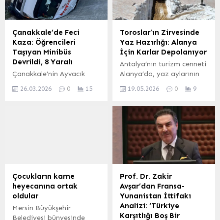
Çanakkale’de Feci
Toroslar’ın Zirvesinde
Kaza: Öğrencileri
Yaz Hazırlığı: Alanya
Taşıyan Minibüs
İçin Karlar Depolanıyor
Devrildi, 8 Yaralı
Antalya’nın turizm cenneti
Çanakkale’nin Ayvacık
Alanya’da, yaz aylarının
İlçesinde Trafik Kazası: 8
vazgeçilmez serinletici
26.03.2026
0
15
19.05.2026
0
9
Yaralı Çanakkale’nin
lezzeti karlama için
Ayvacık ilçesinde
hazırlıklar Toros
meydana gelen trafik
Dağları’nın yüksek
kazasında, öğrencileri
kesimlerinde başladı.
taşıyan bir minibüsün
Yüksek rakımlı bölgelerde
devrilmesi sonucu 8 kişi
bulunan Gündoğmuş
yaralandı. Kaza, Ayvacık
Eğrigöl’de, yöre halkı
ilçesinden Çanakkale
tarafından yaz sezonunda
istikametine seyreden
tüketilmek üzere kar
Çocukların karne
Prof. Dr. Zakir
Birol G. yönetimindeki
depolama çalışmaları
heyecanına ortak
Avşar’dan Fransa-
minibüsün, Güzelyalı
yürütülüyor. 19 Mayıs 2026
oldular
Yunanistan İttifakı
köyünden ana yola çıkış
tarihinde kaydedilen
Analizi: ‘Türkiye
Mersin Büyükşehir
yapan Belma G.
görüntülerde,Toroslar’ın
Karşıtlığı Boş Bir
Belediyesi bünyesinde