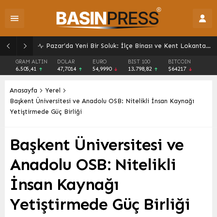
Giresun’da Yaz Kur’an Kursları Sokak Oyunlarıyla Şenlendi: Gelenekler Yeniden Canlandı
GRAM ALTIN
DOLAR
EURO
BIST 100
BITCOIN
6.505,41
47,7014
54,9990
13.798,82
$64217
Anasayfa
Yerel
Başkent Üniversitesi ve Anadolu OSB: Nitelikli İnsan Kaynağı
Yetiştirmede Güç Birliği
Başkent Üniversitesi ve
Anadolu OSB: Nitelikli
İnsan Kaynağı
Yetiştirmede Güç Birliği