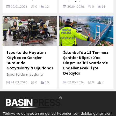
idaresindeki SUV tipi
zirvesinde henüz erimemiş
Çabadır’
bulunan Çocuk Gelişim
araçla çarpışmasıyla
kar kütlelerinin toplandığı
20.01.2024
0
12
30.04.2026
0
11
Merkezleri’nde yarıyıl tatili
Akademisyen ve
meydana geldi. Kaza
ve özel yöntemlerle
heyecanı başladı. 2023-
Haber7.com yazarı Prof.
Anı...
muhafaza...
2024 eğitim öğretim
Dr. Zakir Avşar, kaleme
döneminin ilk yarısını
aldığı köşe yazısında
tamamlayan çocuklar,
Fransa’nın Yunanistan ve
karne almanın ve tatile
Güney Kıbrıs Rum
çıkmanın mutluluğunu
Yönetimi ile geliştirdiği
yaşadı. Mersin (İGFA) –
yakınlaşmayı
Kadın ve Aile Hizmetleri
derinlemesine analiz etti.
Isparta’da Hayatını
İstanbul’da 15 Temmuz
Dairesi bünyesinde eğitim
Avşar, bu ittifakın Türkiye
Kaybeden Gençler
Şehitler Köprüsü’ne
veren Halkkent, Adile
karşıtlığı üzerine kurulu
Burdur’da
Ulaşım Belirli Saatlerde
Teyze, Münir Özkul,
olduğunu ve gerçekçi bir
Gözyaşlarıyla Uğurlandı
Engellenecek: İşte
Begonvil Çocuk Gelişim
temele dayanmadığını
Detaylar
Isparta’da meydana
Merkezleri ile Yaşar
belirtti. Fransa’nın
gelen trafik kazasında
İstanbul’da Trafik
Bayboğan...
Bölgesel Stratejisi ve
24.03.2026
0
10
02.08.2026
0
7
hayatını kaybeden 23
Düzenlemesi: 15 Temmuz
Sınırlılıkları Prof. Dr. Avşar,
yaşındaki Mustafa Kılıç ve
Şehitler Köprüsü Yönü
Fransa’nın Doğu
19 yaşındaki Gizem Ateş,
Etkilenecek İstanbul’da
Akdeniz’deki...
memleketleri Burdur’un
yaklaşan bir etkinlik
Ağlasun ilçesinde son
nedeniyle 3, 4 ve 5
yolculuklarına uğurlandı.
Ağustos tarihlerinde gece
Türkiye ve dünyadan en güncel haberler, son dakika gelişmeleri,
Gençlerin vefatı, ilçe
yarısı 01.00 ile 05.00