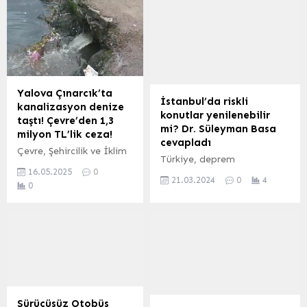
Yalova Çınarcık’ta
İstanbul’da riskli
kanalizasyon denize
konutlar yenilenebilir
taştı! Çevre’den 1,3
mi? Dr. Süleyman Basa
milyon TL’lik ceza!
cevapladı
Çevre, Şehircilik ve İklim
Türkiye, deprem
Değişikliği Bakanlığı
16.05.2025
0
kuşağında olduğu
ekipleri, atık su alt
21.03.2024
0
4
0
gerçeğiyle yüz yüze
yapısındaki taşkının
kalmaya devam ederken
Marmara Denizi’nde
deprem uzmanlarında sık
kirliliğe yol açması
aralıklarla uyarılar gelmeye
nedeniyle Yalova’nın
devam ediyor. Özellikle
Çınarcık Belediyesi’ne 1
de İstanbul’da beklenen
milyon 337 bin TL ceza
olası deprem
uyguladı.
riski milyonlarca kişi
açısından korkuya neden
Sürücüsüz Otobüs