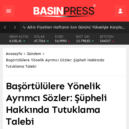
Altın Fiyatları Haftanın Son Gününü Yükselişle Karşıladı: Gram ve Ons Altında Son Durum
GRAM ALTIN
DOLAR
EURO
BIST 100
BITCOIN
6.505,41
47,7014
54,9990
13.798,82
$64217
Anasayfa
Gündem
Başörtülülere Yönelik Ayrımcı Sözler: Şüpheli Hakkında
Tutuklama Talebi
Başörtülülere Yönelik
Ayrımcı Sözler: Şüpheli
Hakkında Tutuklama
Talebi