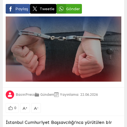
Paylaş
Tweetle
Gönder
BasınPress
Gündem
Yayınlama: 22.06.2026
A
A
+
-
0
İstanbul Cumhuriyet Başsavcılığı’nca yürütülen bir