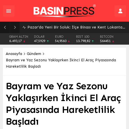
Pazar’da Yeni Bir Soluk: İlçe Binası ve Kent Lokantası Hizmete Açıldı
GRAM ALTIN
DOLAR
EURO
BIST 100
BITCOIN
6.493,17
47,5929
54,9560
13.798,82
$64451
Anasayfa
Gündem
Bayram ve Yaz Sezonu Yaklaşırken İkinci El Araç Piyasasında
Hareketlilik Başladı
Bayram ve Yaz Sezonu
Yaklaşırken İkinci El Araç
Piyasasında Hareketlilik
Başladı