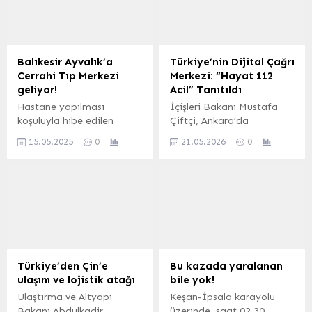
Balıkesir Ayvalık’a
Türkiye’nin Dijital Çağrı
Cerrahi Tıp Merkezi
Merkezi: “Hayat 112
geliyor!
Acil” Tanıtıldı
Hastane yapılması
İçişleri Bakanı Mustafa
koşuluyla hibe edilen
Çiftçi, Ankara’da
arsaya yaptırılması ve
düzenlediği basın
15.05.2025
0
21.05.2026
0
işletilmesi amacıyla açılan
toplantısında,
ihaleyi kazanan firma ile
vatandaşların devlet
Ayvalık Belediyesi
kurumlarına ulaşımını
arasında, sınırlı aynı hak
kolaylaştırmayı
tesisi ihalesi işinin kira
hedefleyen yeni nesil
sözleşmesi imzalandı.
dijital ihbar sistemi
“Hayat 112 Acil”i tanıttı.
Bu yenilikçi sistem,
geleneksel 112 acil çağrı
Türkiye’den Çin’e
Bu kazada yaralanan
hattını dijital bir
ulaşım ve lojistik atağı
bile yok!
platforma taşıyarak
​​​​​​​Ulaştırma ve Altyapı
Keşan-İpsala karayolu
hizmet çeşitliliğini
Bakanı Abdulkadir
üzerinde, saat 02.30