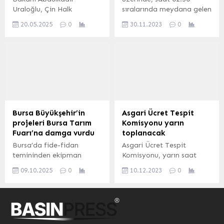
artırıyor. Hayat 112 Acil’in
Uraloğlu, Çin Halk
sıralarında meydana gelen
Sunduğu İmkanlar
Cumhuriyeti Xi’an şehrinde
trafik kazası maddi
Uygulama sayesinde
20.05.2025
0
30.11.2023
0
21-25 Mayıs 2025
hasarla atlatıldı. Erdoğan
kullanıcılar, tek bir tuşla
tarihlerinde düzenlenecek
DEMİR / EDİRNE (İGFA)
konum...
olan 9. İpek Yolu
– Alınan bilgiye göre
Uluslararası Fuarı’na
Keşan istikametinden
katılacak.
İpsala’ya gitmekte olan
A.P. yönetimindeki 22 ABS
754 plakalı otomobil,
yağmurun da etkisiyle
kontrolden çıktı. Yol
Bursa Büyükşehir’in
Asgari Ücret Tespit
kenarındaki akaryakıt
projeleri Bursa Tarım
Komisyonu yarın
istasyonunun girişinde
Fuarı’na damga vurdu
toplanacak
bulunan kaldırım taşlarına
Bursa’da fide-fidan
Asgari Ücret Tespit
çarptı. Çarpmanın
temininden ekipman
Komisyonu, yarın saat
etkisiyle...
desteğine, damla sulama
14.00’da Çalışma ve
09.10.2025
0
10.12.2023
0
borusu dağıtımından sıvı
Sosyal Güvenlik
gübre teminine, yüzde yüz
Bakanlığı’nda toplanacak.
hibeli mazot
10 Aralık 2023, 10:31
dağıtımından biçerdöver
yayınlandı Asgari Ücret
desteğine kadar birçok
Tespit Komisyonu yarın