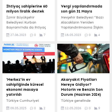
İhtiyaç sahiplerine 60
Vergi yapılandırmada
milyon liralık destek
son gün 31 Mayıs
İzmir Büyükşehir
Nevşehir Belediyesi “Bazı
Belediyesi Kurban
Alacakların Yeniden
Bayramı’nda da ihtiyaç
Yapılandırılmasına İlişkin
sahibi aileleri unutmuyor.
Kanun’ kapsamında
27.06.2023
0
7
18.05.2023
0
4
Ekonomik krizin
mükelleflerin borçlarına
gölgesindeki bayram
ilişkin yapılandırma
öncesindeki 77 bin haneye
işlemlerini 31 Mayıs 2023
30 milyon 800 bin liralık
mesai bitimine kadar
kaynak ayrıldı. Böylece
yapabileceğini
2023 yılında desteğe
hatırlatarak mükelleflerine
ihtiyacı olan vatandaşlara
çağrıda bulundu. Mehmet
sağlanan katkı 60 milyon
UZEL (NEVŞEHİR İGFA)
lirayı aştı. İZMİR (İGFA) –
Nevşehir Belediyesi, 7440
‘Merkez’in ev
Akaryakıt Fiyatları
İzmir Büyükşehir
sayılı “Bazı Alacakların
sahipliğinde küresel
Nereye Gidiyor?
Belediyesi’nin sosyal
Yeniden
ekonomi masaya
Motorin ve Benzin Son
belediyecilik uygulamaları
Yapılandırılmasına İlişkin
yatırıldı
Durum (Haziran 2024)
kapsamında vatandaşlara
Kanun” kapsamında
Türkiye Cumhuriyet
Türkiye genelinde
verdiği destek...
vatandaşlara Emlak
Merkez Bankası (TCMB),
akaryakıt fiyatlarındaki
Vergisi, Çevre Temizlik
09.05.2025
0
2
12.05.2026
0
9
ABD Ulusal Ekonomik
son gelişmeler, sürücüler