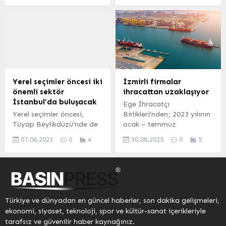
Vergisi, İlan Reklam
Araştırma Bürosu (NBER)
tarafından yakından takip
Vergisi ve...
ev sahipliğinde İstanbul
ediliyor. Özellikle motorin
Finans Merkezi’nde
fiyatlarındaki artış dikkat
düzenlenen “Gelişmekte
çekerken, benzin ve LPG
Olan Piyasalarda Para
fiyatları da güncellenmiş
Politikası” konferansını
durumda. Günlük ulaşım ve
başarıyla tamamladı
taşımacılık maliyetlerini
planlamak isteyen
Yerel seçimler öncesi iki
İzmirli firmalar
vatandaşlar, il il güncel
önemli sektör
ihracattan uzaklaşıyor
akaryakıt tarifelerini
İstanbul’da buluşacak
Ege İhracatçı
araştırıyor. İstanbul
Yerel seçimler öncesi,
Birlikleri’nden; 2023 yılının
Akaryakıt Fiyatları
Tüyap Beylikdüzü’nde de
ocak – temmuz
İstanbul’da Avrupa
iki önemli sektör buluşması
döneminde 6 bin 257
Yakası’nda benzinin litre
07.06.2023
0
4
30.08.2025
0
5
SIGN İstanbul ile
firma ihracat yapmışken,
fiyatı 63,88 TL‘ye
PROMOGIFT İstanbul ile
2024 yılının ilk 7 ayında 6
yükselirken,...
birlikte 21-24 Eylül
bin 128 firma ihracat
tarihlerinde eş zamanlı
yapabildi. 2025 yılının
gerçekleştirilecek.
aynı döneminde ihracat
İSTANBUL (İGFA) –
yapan firma sayısı 5 bin
Türkiye ve dünyadan en güncel haberler, son dakika gelişmeleri,
Türkiye’de önümüzdeki yıl
901’e indi. İZMİR (İGFA) –
ekonomi, siyaset, teknoloji, spor ve kültür-sanat içerikleriyle
Mart ayında yapılması
Türkiye’de istihdam edilen
tarafsız ve güvenilir haber kaynağınız.
beklenen yerel seçimler
kişi sayısı son çeyrekte 41