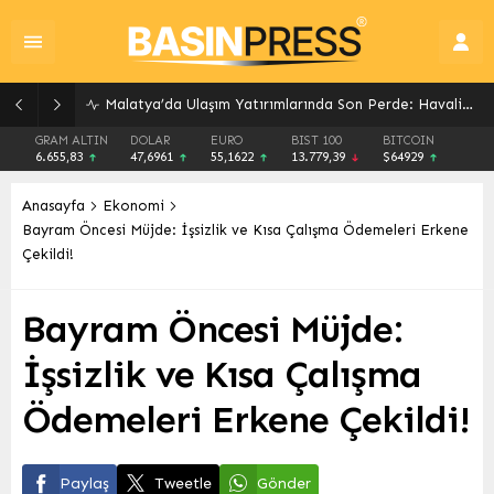
Malatya’da Ulaşım Yatırımlarında Son Perde: Havalimanı Eylül’de, Çevre Yolu Ekim’de Açılıyor
GRAM ALTIN
DOLAR
EURO
BIST 100
BITCOIN
6.655,83
47,6961
55,1622
13.779,39
$64929
Anasayfa
Ekonomi
Bayram Öncesi Müjde: İşsizlik ve Kısa Çalışma Ödemeleri Erkene
Çekildi!
Bayram Öncesi Müjde:
İşsizlik ve Kısa Çalışma
Ödemeleri Erkene Çekildi!
Paylaş
Tweetle
Gönder