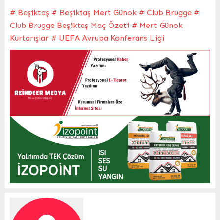
# Beşiktaş
# Beşiktaş Mert Günok
# Club Brugge
#
Club Brugge Beşiktaş Maç Özeti
# Mert Günok
Kurtarışlar
# UEFA Avrupa Konferans Ligi