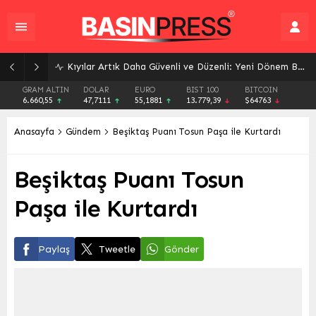
Kıyılar Artık Daha Güvenli ve Düzenli: Yeni Dönem Başlıyor
GRAM ALTIN
DOLAR
EURO
BIST 100
BITCOIN
6.660,55
47,7111
55,1881
13.779,39
$64763
Anasayfa
Gündem
Beşiktaş Puanı Tosun Paşa ile Kurtardı
Beşiktaş Puanı Tosun
Paşa ile Kurtardı
Paylaş
Tweetle
Gönder