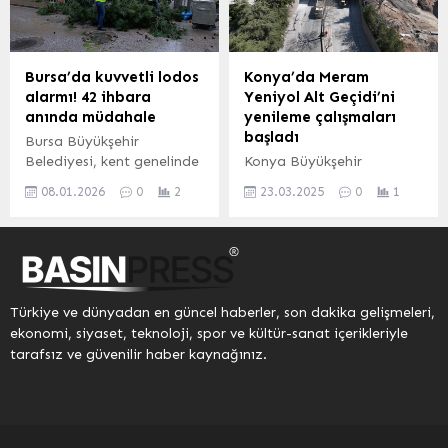
daha güzel hizmet
geçileceğini açıkladı.
yapabilmek için
Adaleti güçlendiren ve
çalışmalarını sürdürüyor.
caydırıcılığı artıran
Osmangazi’de yolların
düzenlemeler içeren
Bursa’da kuvvetli lodos
Konya’da Meram
kalitesini artırmak
paketle, örgütlü suçlarla
alarmı! 42 ihbara
Yeniyol Alt Geçidi’ni
amacıyla başlatılan
mücadelenin
anında müdahale
yenileme çalışmaları
asfaltlama çalışmalarına
güçlendirlidiği kaydedildi.
başladı
Bursa Büyükşehir
bir yenisi daha eklendi.
ANKARA (İGFA) – Adalet
Belediyesi, kent genelinde
Konya Büyükşehir
Osmangazi Belediyesi Fen
Bakanı Yılmaz Tunç,
etkili olan kuvvetli lodos
Belediyesi’nin TCDD Genel
İşleri Müdürlüğü ekipleri...
Türkiye Yüzyılı Yargı
08.01.2026
0
2
23.03.2025
0
1
nedeniyle oluşan
Müdürlüğü ile birlikte
Reformu Strateji Belgesi
olumsuzluklara karşı
yürüttüğü KONYARAY
kapsamında hazırlanan
ekiplerin sahada olduğunu
Banliyö Hattı Projesi
11....
ve 42 ihbara müdahale
kapsamında Meram
edildiğini açıkladı. BURSA
Yeniyol Alt Geçidi’ni
(İGFA) – Bursa’da etkili
yenileme çalışmaları
Türkiye ve dünyadan en güncel haberler, son dakika gelişmeleri,
olan kuvvetli lodos hayatı
başladı.
ekonomi, siyaset, teknoloji, spor ve kültür-sanat içerikleriyle
olumsuz etkilerken, Bursa
tarafsız ve güvenilir haber kaynağınız.
Büyükşehir Belediyesi
ekipleri olası risklere karşı
çalışmalarını aralıksız
sürdürüyor. Belediye
tarafından yapılan