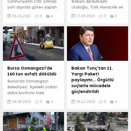
cumhuriyetin 100. yılında
Bakanı Abdulkadir
yurt dışında görev yapan
Uraloğlu, Türk Havacılık ve
eğitim müşavirlikleri ve
Uzay Sanayii AŞ (TUSAŞ)
30.10.2023
0
4
17.09.2023
0
3
ataşelikleri için “Yurt Dışı
tesislerini ziyaret etti.
Temsilciliklerimizin Dijital
Gökbey Helikopteri, Atak
Tarih Albümü” adlı özel bir
Helikopteri, Hürjet, Hürkuş,
çalışma hazırladı. ANKARA
ANKA ve Milli Muharip
(İGFA) – Cumhuriyetin
Uçak KAAN’ın yapım
100. yılı büyük bir gurur ve
tesislerinde incelemelerde
coşkuyla kutlanırken Millî
bulunan Uraloğlu, TUSAŞ
Eğitim Bakanlığı yurt dışı
Genel Müdürü Temel
teşkilatı da bu önemli
Kotil’den projeler hakkında
Bursa Osmangazi’de
Bakan Tunç’tan 11.
dönemi unutulmaz
bilgi aldı. 17 Eylül 2023,
160 ton asfalt döküldü
Yargı Paketi
kılmak...
13:27 yayınlandı Bakan
paylaşımı… Örgütlü
Bursa’da Osmangazi
Uraloğlu TUSAŞ’ı...
suçlarla mücadele
Belediyesi, ilçedeki yolları
güçlendirildi
daha konforlu hale
getirmek için asfalt
Adalet Bakanı Yılmaz
28.09.2025
0
3
28.12.2025
0
5
yenileme çalışmalarına hız
Tunç, TBMM Genel
kesmeden devam ediyor.
Kurulu’nda kabul edilen 11.
BURSA (İGFA) –
Yargı Paketi ile çocukların
Osmangazi Belediyesi,
suç örgütleri tarafından
ilçenin 136 mahallesine
kullanılmasının önüne