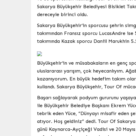
Sakarya Büyükşehir Belediyesi Bisiklet Tak
dereceyle birinci oldu.
Sakarya Büyükşehir’in sporcusu şehrin simg
takımından Fransız sporcu LucasAndre ise 5
takımında Kazak sporcu Daniil Marukhin 5.1
Büyükşehir’in ve müsabakaların en genç spor
uluslararası yarışım, çok heyecanlıyım. Ağa
kazanıyorum. En büyük hedefim takım olarak
kullandı. Sakarya Büyükşehir, Tour Of mücad
Başarı sağlayarak podyum gururunu yaşayan 
ile Büyükşehir Belediye Başkanı Ekrem Yüce 
tebrik eden Yüce, “Dünyayı misafir eden ş
atıyor. Hoş geldiniz” dedi. Tour Of Saka
günü Kaynarca-Ayçiçeği Vadisi ve 20 Mayıs