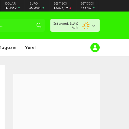
DOLAR
EURO
BIST 100
BITCOIN
47,5952
55,0664
13.676,19
$64739
İstanbul,
31
°C
Açık
Magazin
Yerel