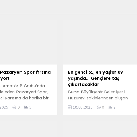
 Pazaryeri Spor fırtına
En genci 61, en yaşlısı 89
iyor!
yaşında… Gençlere taş
çıkartacaklar
 1. Amatör B Grubu’nda
e eden Pazaryeri Spor,
Bursa Büyükşehir Belediyesi
inci yarısına da harika bir
Huzurevi sakinlerinden oluşan
ç yaparak liderliğini
Bocce ve Dart takımı, 2 Nisan’da
.2025
0
5
18.03.2025
0
2
di.
başlayacak olan ‘Bursa
Uluslararası Spor Festivali’ne
katılarak hünerlerini sergileyecek.
En genci 61, en yaşlısı 89 yaşında
olan huzurevi sakinleri, haftanın 3