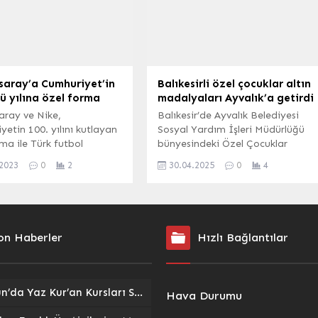
günü antrenman yaparak
turnuvanın en iddialı takımı
olduklarını dile getirdi.
saray’a Cumhuriyet’in
Balıkesirli özel çocuklar altın
ü yılına özel forma
madalyaları Ayvalık’a getirdi
aray ve Nike,
Balıkesir’de Ayvalık Belediyesi
etin 100. yılını kutlayan
Sosyal Yardım İşleri Müdürlüğü
ma ile Türk futbol
bünyesindeki Özel Çocuklar
de unutulmaz bir an
Eğitim Evi öğrencilerinden oluşan
.2023
0
2
30.04.2025
0
4
or. İSTANBUL (İGFA) –
basketbol takımı, Dilek
ray ailesinin uzun yıllar
Sabancı’nın öncülüğünde Türkiye
 birlikte yaşadığı
Özel Sporcular Spor Eğitim ve
, zorlukları ve anıları
Rehabilitasyon Derneği
eden forma, Galatasaray
(TÖSSED) tarafından düzenlenen
on Haberler
Hızlı Bağlantılar
akımı’nın 1923 yılında
Özel Olimpiyatlar Türkiye
tarihi forma ile aynı
Edremit Oyunlarına damgasını
e sahip. Bu, Cumhuriyetin
vurdu.
ndan bugüne
Giresun’da Yaz Kur’an Kursları Sokak Oyunlarıyla Şenlendi: Gelenekler Yeniden Canlandı
Hava Durumu
raylıların el
yüşünü...