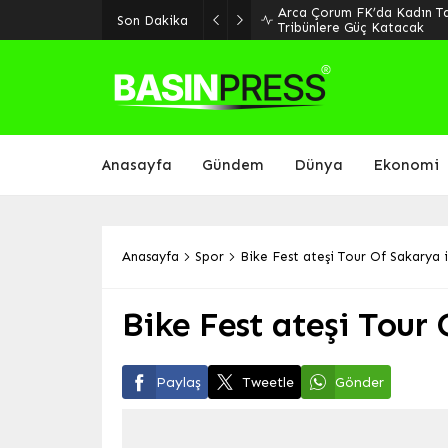
Arca Çorum FK’da Kadın Tar
Son Dakika
Tribünlere Güç Katacak
Anasayfa
Gündem
Dünya
Ekonomi
Anasayfa
Spor
Bike Fest ateşi Tour Of Sakarya i
Bike Fest ateşi Tour 
Paylaş
Tweetle
Gönder