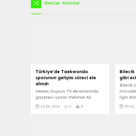
Benzer Konular
Türkiye’de Taekwondo
Bilecik
sporunun gelişim süreci ele
gibi es
alındı
Bilecik
Herkes Duysun TV ekranlarında
mücadel
gazeteci-yazar Mehmet Ali
ligin ik
Ekmekçi’nin moderatörlüğünde
başlangı
16.04.2024
0
6
09.02
yayınlanan Spor Panorama
perçinle
programının bugünkü konukları
Türkiye Taekwondo Federasyonu
Bursa İl Temsilcisi Oğuzhan
Maviçiçek, Yönetim Kurulu Üyesi