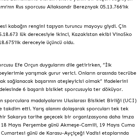
ımı’nın Rus sporcusu Aliaksandr Bereznyak 05.13.766’lık
esi kabağın rengini taşıyan turuncu mayoyu giydi. Çin
.18.673 lük derecesiyle ikinci, Kazakistan ekibi VinoSko
8.675’lik dereceyle üçüncü oldu.
cusu Efe Orçun duygularını dile getirirken, “İlk
beylerimle yarışmak gurur verici. Onların arasında tecrübe
 sağlanacak başarının ateşleyicisi olmak” ifadelerini
elesinde 6 başarılı bisiklet sporcusuyla ter döküyor.
sporculara madalyalarını Uluslarası Bisiklet Birliği (UCI)
takdim etti. Yarış alanını dolaşarak sporcuları tek tek
ehir Sakarya tarihe geçecek bir organizasyona daha imza
rya 18 Mayıs Perşembe günü Akmeşe-Camili, 19 Mayıs Cuma
 Cumartesi günü de Karasu-Ayçiçeği Vadisi etaplarında