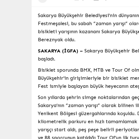
Sakarya Büyükşehir Belediyesi’nin dünyanın
Festmeşalesi, bu sabah “zaman yarışı” olara
bisikleti yarışının kazananı Sakarya Büyü
Bereznyak oldu.
SAKARYA (İGFA) –
Sakarya Büyükşehir Bel
başladı.
Bisiklet sporunda BMX, MTB ve Tour Of olm
Büyükşehir’in girişimleriyle bir bisiklet m
Fest ismiyle başlayan büyük heyecanın ateşi
Son yıllarda şehrin simge noktalarından ge
Sakarya’nın “zaman yarışı” olarak bilinen il
Yenikent Bölgesi güzergahlarında koşuldu. D
kilometrelik parkuru en hızlı tamamlamak i
yarışçı start aldı, peş peşe belirli periyotl
ve 88 sporcunun katıldığı Tour Of’un ilk t