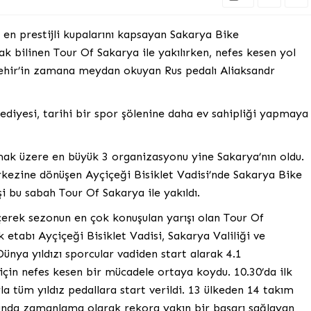
 en prestijli kupalarını kapsayan Sakarya Bike
k bilinen Tour Of Sakarya ile yakılırken, nefes kesen yol
kşehir’in zamana meydan okuyan Rus pedalı Aliaksandr
ediyesi, tarihi bir spor şölenine daha ev sahipliği yapmaya
ak üzere en büyük 3 organizasyonu yine Sakarya’nın oldu.
erkezine dönüşen Ayçiçeği Bisiklet Vadisi’nde Sakarya Bike
 bu sabah Tour Of Sakarya ile yakıldı.
çerek sezonun en çok konuşulan yarışı olan Tour Of
k etabı Ayçiçeği Bisiklet Vadisi, Sakarya Valiliği ve
ünya yıldızı sporcular vadiden start alarak 4.1
çin nefes kesen bir mücadele ortaya koydu. 10.30’da ilk
arla tüm yıldız pedallara start verildi. 13 ülkeden 14 takım
urunda zamanlama olarak rekora yakın bir başarı sağlayan