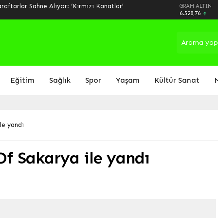
aftarlar Sahne Alıyor: ‘Kırmızı Kanatlar’
GRAM ALTIN
6.528,76
Eğitim
Sağlık
Spor
Yaşam
Kültür Sanat
le yandı
Of Sakarya ile yandı