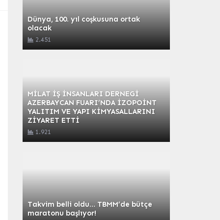
Dünya, 100. yıl coşkusuna ortak
olacak
2.451
MİLAT İŞ İNSANLARI DERNEGİ
AZERBAYCAN FUARI’NDA İZOPOİNT
YALITIM VE YAPI KİMYASALLARINI
ZİYARET ETTİ
1.921
Takvim belli oldu… TBMM’de bütçe
maratonu başlıyor!