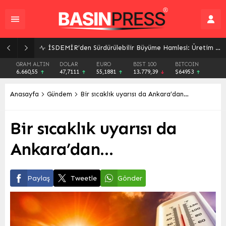
İSDEMİR’den Sürdürülebilir Büyüme Hamlesi: Üretim Kapasitesi ve Enerji Verimliliğine Odaklanıldı
GRAM ALTIN
DOLAR
EURO
BIST 100
BITCOIN
6.660,55
47,7111
55,1881
13.779,39
$64953
Anasayfa
Gündem
Bir sıcaklık uyarısı da Ankara’dan…
Bir sıcaklık uyarısı da
Ankara’dan…
Paylaş
Tweetle
Gönder