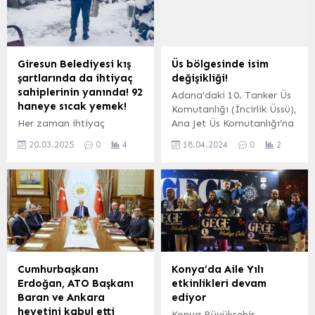
yollarla geçmeye çalışırken
2024, 19:54 yayınlandı
yakalananların sayısının
ANKARA-BHA Çevre,
ise 6 bin 677’ye ulaştığını
Şehircilik ve İklim
kaydetti. ANKARA (İGFA)
Değişikliği Bakanı Murat
– Milli Savunma Bakanlığı,
Kurum, Antalya Büyükşehir
Giresun Belediyesi kış
Üs bölgesinde isim
haftalık basın
Belediye Başkanı
şartlarında da ihtiyaç
değişikliği!
bilgilendirme
Muhittin...
sahiplerinin yanında! 92
Adana’daki 10. Tanker Üs
toplantısında, Türk Silahlı
haneye sıcak yemek!
Komutanlığı (İncirlik Üssü),
Kuvvetleri’nin (TSK)
Her zaman ihtiyaç
Ana Jet Üs Komutanlığı’na
terörle...
sahiplerinin yanında olan
dönüştürüldü. ANKARA
20.03.2025
0
4
18.04.2024
0
2
Giresun Belediyesi sosyal
(İGFA) – İncirlik/Adana’da
yardımlar kapsamında,
bulunan 10’uncu Tanker Üs
yemek yapamayacak
Komutanlığının ismi Hava
durumda olan yaşlı,
Kuvvetlerimizin ihtiyaçları
engelli, bakıma muhtaç ve
doğrultusunda “10’uncu
hasta vatandaşlara sıcak
Ana Jet Üs Komutanlığı”
yemek dağıtarak onların
olarak değiştirildi. Milli
zorlu kış şartlarında da
Savunma Bakanlığı (MSB),
daha rahat bir yaşam
kararın Hava Kuvvetleri’nin
Cumhurbaşkanı
Konya’da Aile Yılı
sürmelerini amaçlıyor.
ihtiyacı doğrultusunda
Erdoğan, ATO Başkanı
etkinlikleri devam
alındığını duyurdu.
Baran ve Ankara
ediyor
Bakanlığın Haftalık Basın
heyetini kabul etti
Konya Büyükşehir