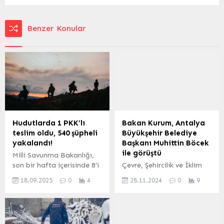
Benzer Konular
Hudutlarda 1 PKK’lı
Bakan Kurum, Antalya
teslim oldu, 540 şüpheli
Büyükşehir Belediye
yakalandı!
Başkanı Muhittin Böcek
ile görüştü
Milli Savunma Bakanlığı,
son bir hafta içerisinde 8’i
Çevre, Şehircilik ve İklim
terör örgütü mensubu
Değişikliği Bakanı Murat
18.09.2025
0
4
28.11.2024
0
9
olmak üzere 540 şahsın
Kurum, Antalya Büyükşehir
hudutlarda yakalandığını
Belediye Başkanı Muhittin
duyururken, 1 Ocak’tan
Böcek ile bakanlıkta bir
bugüne kadar yasa dışı
araya geldi. 28 Kasım