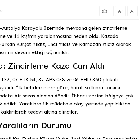
A
A
+
-
26
ta-Antalya Karayolu üzerinde meydana gelen zincirleme
sine ve 11 kişinin yaralanmasına neden oldu. Kazada
Furkan Kürşat Yıldız, İnci Yıldız ve Ramazan Yıldız olarak
kesinin devam ettiği öğrenildi.
: Zincirleme Kaza Can Aldı
 132, 07 FIK 54, 32 ABS 038 ve 06 EHD 360 plakalı
aşandı. İlk belirlemelere göre, hatalı sollama sonucu
adeta bir savaş alanına döndü. İhbar üzerine bölgeye çok
k edildi. Yaralılara ilk müdahale olay yerinde yapıldıktan
ldırılarak tedavi altına alındılar.
Yaralıların Durumu