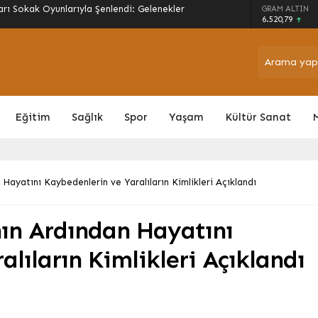
ne Müjde: 2026/27 Sezonu Alım Fiyatları ve
GRAM ALTIN
6.520,79
Eğitim
Sağlık
Spor
Yaşam
Kültür Sanat
Hayatını Kaybedenlerin ve Yaralıların Kimlikleri Açıklandı
nın Ardından Hayatını
lıların Kimlikleri Açıklandı