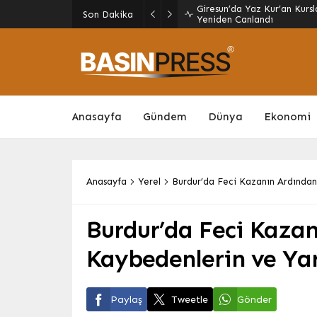
TMO’dan Fındık Üreticileri
Son Dakika
Destekler Açıklandı
Anasayfa
Gündem
Dünya
Ekonomi
Anasayfa
Yerel
Burdur’da Feci Kazanın Ardından 
Burdur’da Feci Kaza
Kaybedenlerin ve Yara
Paylaş
Tweetle
Gönder