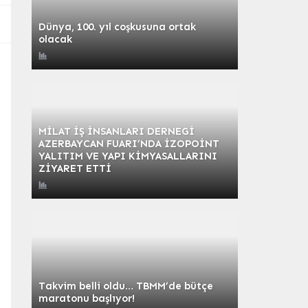
Dünya, 100. yıl coşkusuna ortak
olacak
MİLAT İŞ İNSANLARI DERNEGİ
AZERBAYCAN FUARI’NDA İZOPOİNT
YALITIM VE YAPI KİMYASALLARINI
ZİYARET ETTİ
Takvim belli oldu… TBMM’de bütçe
maratonu başlıyor!