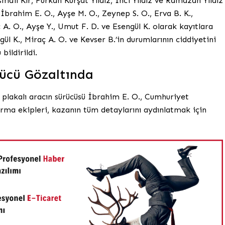
ail Kır, Furkan Kürşat Yıldız, İnci Yıldız ve Ramazan Yıldız
e İbrahim E. O., Ayşe M. O., Zeynep S. O., Erva B. K.,
ç A. O., Ayşe Y., Umut F. D. ve Esengül K. olarak kayıtlara
gül K., Miraç A. O. ve Kevser B.’in durumlarının ciddiyetini
bildirildi.
rücü Gözaltında
plakalı aracın sürücüsü İbrahim E. O., Cumhuriyet
darma ekipleri, kazanın tüm detaylarını aydınlatmak için