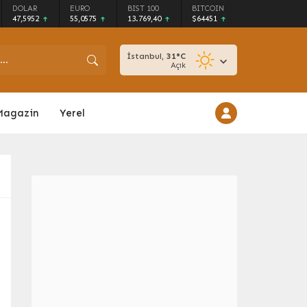
DOLAR
EURO
BIST 100
BITCOIN
47,5952
55,0575
13.769,40
$64451
İstanbul,
31
°C
Açık
Magazin
Yerel