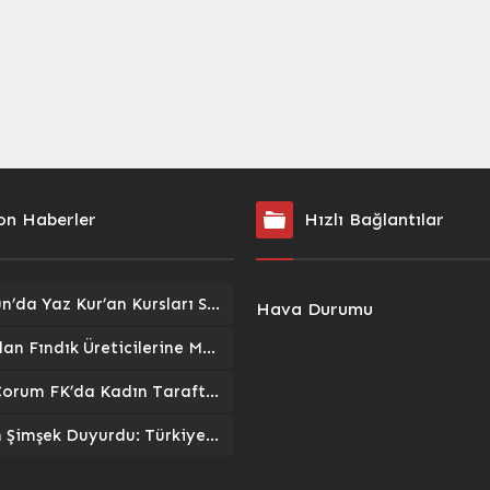
ikleri ve Türkiye İş Kurumu
hedefledi. İnönü Üniversitesi ev
 ile Basın İlan Kurumu
sahipliğinde düzenlenen
rasında imzalanan Aktif
sempozyuma, üniversite
izmetleri İş Birliği
yönetimi, tıp fakültesi dekanları,
ü’nü değerlendirdi. Basa,
Türk Obezite Vakfı Başkanı Prof.
yazılı basın
Dr. Ahmet Kaya ve çeşitli
asında, internet
üniversitelerden akademisyenler
daki iki...
katıldı. Obezite: Toplumsal Bir
Sağlık Sorunu Sempozyumun
açılış...
on Haberler
Hızlı Bağlantılar
Giresun’da Yaz Kur’an Kursları Sokak Oyunlarıyla Şenlendi: Gelenekler Yeniden Canlandı
Hava Durumu
TMO’dan Fındık Üreticilerine Müjde: 2026/27 Sezonu Alım Fiyatları ve Destekler Açıklandı
Arca Çorum FK’da Kadın Taraftarlar Sahne Alıyor: ‘Kırmızı Kanatlar’ Tribünlere Güç Katacak
Bakan Şimşek Duyurdu: Türkiye Ekonomisinde İstikrar Odaklı Politikalar Devam Edecek