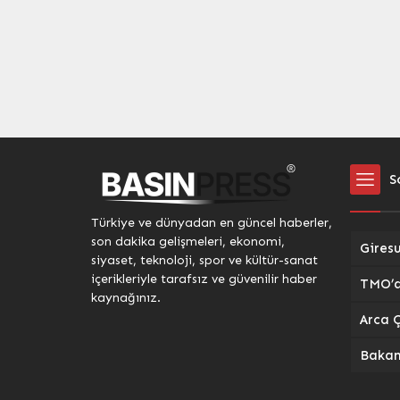
Topluluğu adı altında kadınların
değişikl
sesini sanatla duyurmak için yola
(İŞKUR)
çıktı. Tamamı kadınlardan oluşan
(BİK) a
bu özgün topluluk, Abdal
İşgücü H
kültürünün mistik ezgilerini
Protokol
erbane ritimleriyle
yaptığı 
harmanlayarak kadın
açıklam
dayanışmasını güçlendirmeyi
medyasın
hedefliyor. Kültürel Miras ve...
S
Türkiye ve dünyadan en güncel haberler,
son dakika gelişmeleri, ekonomi,
siyaset, teknoloji, spor ve kültür-sanat
içerikleriyle tarafsız ve güvenilir haber
kaynağınız.