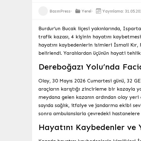
BasınPress
Yerel
Yayınlama: 31.05.20
Burdur’un Bucak ilçesi yakınlarında, Ispar
trafik kazası, 4 kişinin hayatını kaybetme
hayatını kaybedenlerin isimleri İsmail Kır, 
belirlendi. Yaralılardan üçünün hayati tehli
Dereboğazı Yolu’nda Facia
Olay, 30 Mayıs 2026 Cumartesi günü, 32 GE
araçların karıştığı zincirleme bir kazayla y
meydana gelen kazanın ardından olay yeri 
sayıda sağlık, itfaiye ve jandarma ekibi sev
sonra ambulanslarla çevredeki hastanelere ka
Hayatını Kaybedenler ve 