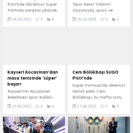
Pisti’nde dördüncü Super
‘Spor Kenti Yıldırım’
Formula yarışına çıkacak.
vizyonuyla, sporu ve
İSTANBUL (İGFA) – Cem
sporcuyu destekleyen
18.05.2023
0
8
20.10.2025
0
3
Bölükbaşı, Super Formula
önemli projelere imza
serisindeki dördüncü
atan Yıldırım Belediyesi,
yarışına Atatürk’ü Anma,
yatırımlarının meyvelerini
Gençlik ve Spor Bayramı
topluyor. BURSA (İGFA) –
haftasında çıkmaya
Bursa Yıldırım
hazırlanıyor. Bölükbaşı’nın
Belediyesporlu Toprak
TGM Grand Prix ile
Aras, Güney Kore’de
Autopolis Pisti’nde
düzenlenen Dünya Dart
çıkacağı yarış hafta sonu;
Şampiyonas’ında, genç
Kayseri Kocasinan’dan
Cem Bölükbaşı SUGO
20 Mayıs Cumartesi günü
erkekler eşli
masa tenisinde ‘süper’
Pisti’nde
Türkiye saatiyle 03:35’te
müsabakalarda tarihi bir
başarı
Super Formula’da ülkemizi
gerçekleştirilecek
başarıya imza attı. Üstün
Kayseri’nin Kocasinan
temsil eden Cem
antrenman turlarının
bir performans
Belediyesi Spor Kulübü
Bölükbaşı, bu hafta sonu
devamında...
sergileyerek Dünya ikincisi
Masa Tenisi Erkek Takımı,
Japonya’daki Sportsland
olan Aras Toprak
10.05.2023
0
4
17.06.2023
0
5
2022-2023 Spor Toto
SUGO Pisti’nde yarışa
Yıldırım’a...
sezonu 1. Lig
çıkacak. 2,1 milyon
karşılaşmalarında
kilometrekare alan üzerine
sergilediği performansla
kurulu pistte düzenlenecek
üçüncü oldu. Mehmet
ve 51 turdan oluşan yarış