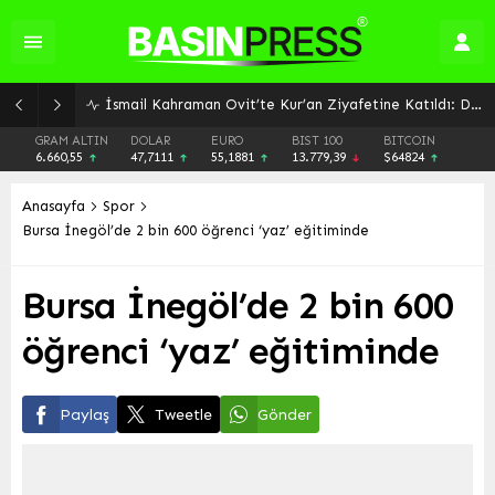
GRAM ALTIN
DOLAR
EURO
BIST 100
BITCOIN
6.660,55
47,7111
55,1881
13.779,39
$64824
Anasayfa
Spor
Bursa İnegöl’de 2 bin 600 öğrenci ‘yaz’ eğitiminde
Bursa İnegöl’de 2 bin 600
öğrenci ‘yaz’ eğitiminde
Paylaş
Tweetle
Gönder