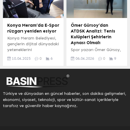
UZEL (KAYSERİ İGFA)
ise pazar günü 08.30’da
Oynadığı 14 maçın 9’nu
koşulacak. 13 viraja sahip
kazanan Kocasinan Masa
3.7 kilometrelik pistte
Tenisi Erkek Takımı,
yapılacak yarış, serinin
Konya Meram’da E-Spor
Ömer Gürsoy’dan
topladığı 23 puan ile
resmi uygulaması
rüzgarı yeniden esiyor
ATDSK Analizi: Tenis
Süper Lig’e yükseldi.
SFgo’nun yanı sıra S
Kulüpleri Şehirlerin
Konya Meram Belediyesi,
Sporun ve sporcunun
Sport...
Aynası Olmalı
gençlerin dijital dünyadaki
dostu Kocasinan Belediye
yeteneklerini
Spor yazarı Ömer Gürsoy,
Başkanı Ahmet
sergileyebilecekleri
şehirlerin gelişiminin
Çolakbayrakdar,...
10.04.2025
0
6
06.04.2026
0
9
heyecan dolu bir
ekonomik ve sosyolojik
organizasyona daha imza
değişimlerle birlikte spor
atıyor. Bu yıl ikincisi
kulüplerine de yansıdığını
düzenlenecek olan ‘Lise ve
belirterek, özellikle tenis
Üniversiteler Arası League
kulüplerinin “şehir kulübü”
of Legends Valorant E-
kavramı etrafında yeniden
Türkiye ve dünyadan en güncel haberler, son dakika gelişmeleri,
Spor Turnuvası’ için
tanımlanması gerektiğini
ekonomi, siyaset, teknoloji, spor ve kültür-sanat içerikleriyle
müracaatlar başladı.
vurguladı. Gürsoy, bir
tarafsız ve güvenilir haber kaynağınız.
kulübün yalnızca
kortlardan ibaret
olmadığını, aynı zamanda
insanların sosyalleştiği,