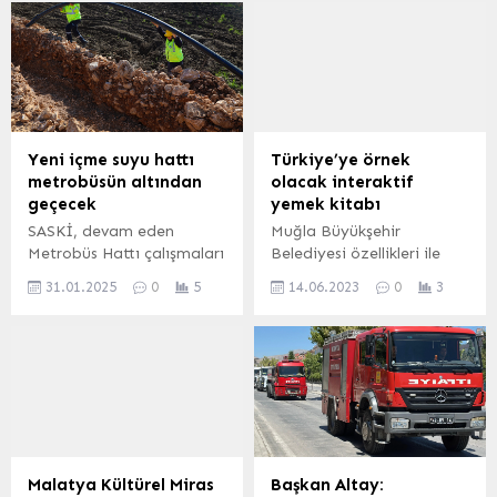
Yeni içme suyu hattı
Türkiye’ye örnek
metrobüsün altından
olacak interaktif
geçecek
yemek kitabı
SASKİ, devam eden
Muğla Büyükşehir
Metrobüs Hattı çalışmaları
Belediyesi özellikleri ile
esnasında gelecekteki
Türkiye’de ilk olacak
31.01.2025
0
5
14.06.2023
0
3
altyapı ihtiyacını şimdiden
“Gocamandan Toruna
karşılamak amacıyla
Muğla Yemekleri” kitabının
önemli bir çalışmaya imza
tanıtımını yapacak. Kitap,
atıyor. Sabahattin Zaim
Muğla’nın tüm köyleri tek
Bulvarı üzerinde 800
tek ziyaret edilerek
metrelik yeni içme suyu
toplanan Muğla’ya özgü
hattı bölgenin geleceğine
tatlar ve her sayfada yer
kesintisiz içme suyu
alan barkodla videolu
sağlayacak.
tariflerin yer aldığı önemli
Malatya Kültürel Miras
Başkan Altay: