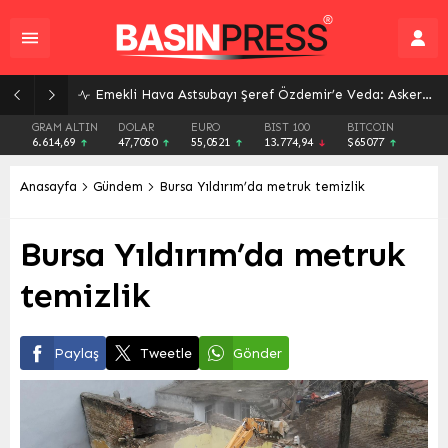
Emekli Hava Astsubayı Şeref Özdemir’e Veda: Askere Uğurlanışının Ardından Trajik Kaza Sonucu Kaybı
GRAM ALTIN
DOLAR
EURO
BIST 100
BITCOIN
6.614,69
47,7050
55,0521
13.774,94
$65077
Anasayfa
Gündem
Bursa Yıldırım’da metruk temizlik
Bursa Yıldırım’da metruk
temizlik
Paylaş
Tweetle
Gönder