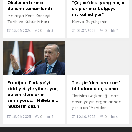
bir eser olarak
Okulunun birinci
“Çeşme’deki yangın için
vatandaşlara sunulacak.
dönemi tamamlandı
ekiplerimiz bölgeye
MUĞLA (İGFA) –
intikal ediyor”
Malatya Kent Konseyi
Çalışmalarına 2009 yılında
Tarih ve Kültür Mirası
Konya Büyükşehir
başlanan,...
Çalışma Grubu tarafında
Belediye Başkanı Uğur
15.06.2024
0
3
03.07.2025
0
7
başlatılan Malatya
İbrahim Altay, İzmir’in
Kültürel Miras Okulu
Çeşme ilçesinde meydana
derslerinin birinci dönemi
gelen orman yangınlarını
sona erdi. MALATYA
söndürme çalışmalarına
(İGFA) – Malatya Kent
destek olmak amacıyla
Konseyi Tarih ve Kültür
Konya Büyükşehir,
Mirası Çalışma Grubu
Karatay, Meram ve
Temsilcisi Tarihçi – Yazar
Selçuklu belediyeleri
Orhan Tuğrulca ilk
destek ekiplerinin
Erdoğan: Türkiye’yi
İletişim’den ‘ara zam’
dönemin sona ermesi ile
Konya’dan bölgeye
ciddiyetiyle yönetiyor,
iddialarına açıklama
birlikte bir açıklamada
gittiğini söyledi.
polemiklere prim
İletişim Başkanlığı, bazı
bulundu. Malatya Kent
vermiyoruz… Milletimiz
basın yayın organlarında
Konseyi Toplantı...
müsterih olsun
yer alan “Yeniden
Cumhurbaşkanı Erdoğan,
Değerleme Oranı belli
18.06.2025
0
5
10.10.2023
0
4
sosyal medya
oldu. Tüm vergi, ceza,
paylaşımında, Türkiye’nin
harç ve ek MTV’ye ara
menfaatlerini koruma
zam geldi.” iddiası doğru