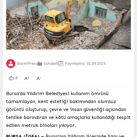
BasınPress
Gündem
Yayınlama: 01.09.2025
A
A
+
-
0
Bursa’da Yıldırım Belediyesi kullanım ömrünü
tamamlayan, kent estetiği bakımından olumsuz
görüntü oluşturup, çevre ve insan güvenliği açısından
tehlike barındıran ve kötü amaçlarla kullanıldığı tespit
edilen metruk binaları yıkıyor.
BURSA (İGFA) –
Bursa’nın Yıldırım ilçesinde Yapı ve