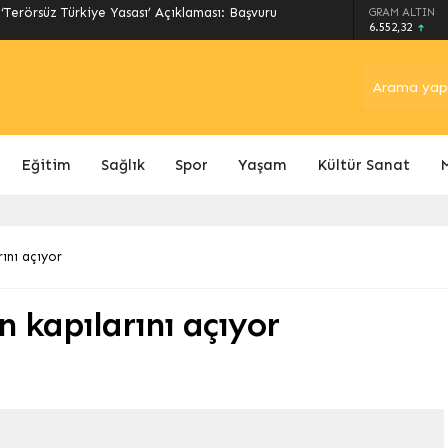
GRAM ALTIN
UTFAĞI kapılarını Denizli’de açıyor!
6.552,32
Eğitim
Sağlık
Spor
Yaşam
Kültür Sanat
rını açıyor
n kapılarını açıyor