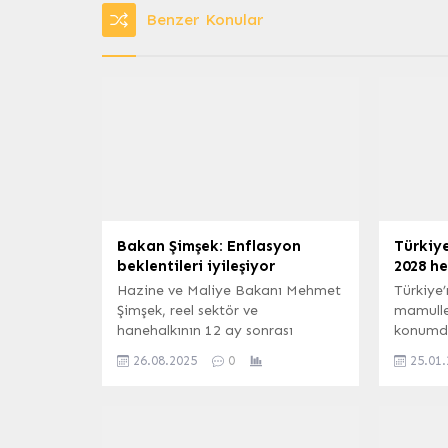
Benzer Konular
Bakan Şimşek: Enflasyon
Türkiy
beklentileri iyileşiyor
2028 he
Hazine ve Maliye Bakanı Mehmet
Türkiye
Şimşek, reel sektör ve
mamuller
hanehalkının 12 ay sonrası
konumda
enflasyon beklentilerinin sırasıyla
Sebze İh
26.08.2025
0
25.01
yüzde 37,7 ve yüzde 54,1’e
yılda m
gerilediğini duyurdu. Piyasa
ihracatı
katılımcılarının beklentisi ise
aşmanın
yüzde 22,8 oldu. Şimşek, fiyat
Sektörü