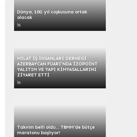
Dünya, 100. yıl coşkusuna ortak
olacak
MİLAT İŞ İNSANLARI DERNEGİ
AZERBAYCAN FUARI’NDA İZOPOİNT
YALITIM VE YAPI KİMYASALLARINI
ZİYARET ETTİ
Takvim belli oldu… TBMM’de bütçe
maratonu başlıyor!