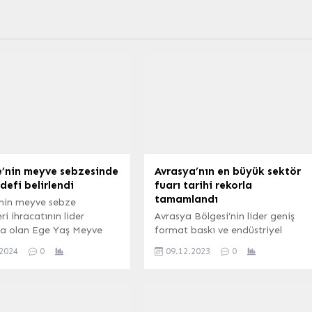
e’nin meyve sebzesinde
Avrasya’nın en büyük sektör
defi belirlendi
fuarı tarihi rekorla
tamamlandı
’nin meyve sebze
i ihracatının lider
Avrasya Bölgesi’nin lider geniş
 olan Ege Yaş Meyve
format baskı ve endüstriyel
racatçıları Birliği, son 1
reklam fuarı FESPA Eurasia, bu yı
.2024
0
09.12.2023
0
eyve sebze mamulleri
da bölgeyi İstanbul’da
nda 1 milyar doları
buluşturdu. 23-26 Kasım
 mutluluğunu yaşıyor.
tarihlerinde 78 ülkeden
n hedefimizde
uluslararası sektör