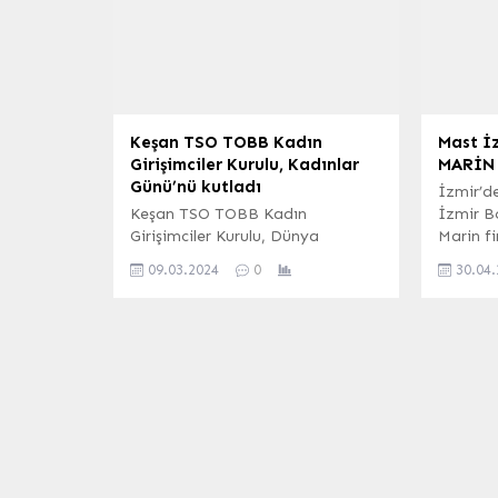
istikrarı için programı kararlılıkla
günümüz
sürdüreceklerini belirtti. ANKARA
ihracatı
(İGFA) – Hazine ve Maliye Bakanı
dolara 
Mehmet Şimşek, sosyal medya
(İGFA) 
hesabından...
100. Yılı
Keşan TSO TOBB Kadın
Mast İ
Girişimciler Kurulu, Kadınlar
MARİN
Günü’nü kutladı
İzmir’de
Keşan TSO TOBB Kadın
İzmir B
Girişimciler Kurulu, Dünya
Marin f
Kadınlar Günü Etkinliği’ne katılım
bu yıl d
09.03.2024
0
30.04
sağladı. Erdoğan DEMİR /
görüntü
EDİRNE (İGFA) – Keşan TSO
(Ticaret ve Sanayi
Odası), TOBB’da (Türkiye Odalar
ve Borsalar Birliği) gerçekleştirilen
Kadın Girişimciler Kurulu Dünya
Kadınlar Günü Etkinliği’ne katılım
sağladı. Etkinlik kapsamında
Keşan TSO Yönetim Kurulu
Üyesi Aylin Alabak, Meclis