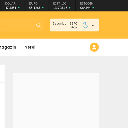
DOLAR
EURO
BIST 100
BITCOIN
47,5851
55,1265
13.703,13
$64594
İstanbul,
26
°C
Açık
Magazin
Yerel