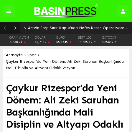
Adalet Bakanı Gürlek: Muhsin Yazıcıoğlu Soruşturmasında Tüm İhtimaller Değerlendiriliyor, FETÖ Bağlantısı Dahil Araştırılıyor
GRAM ALTIN
DOLAR
EURO
BIST 100
BITCOIN
6.638,21
47,7112
55,1445
13.885,19
$65039
Anasayfa
Spor
Çaykur Rizespor’da Yeni Dönem: Ali Zeki Saruhan Başkanlığında
Mali Disiplin ve Altyapı Odaklı Vizyon
Çaykur Rizespor’da Yeni
Dönem: Ali Zeki Saruhan
Başkanlığında Mali
Disiplin ve Altyapı Odaklı