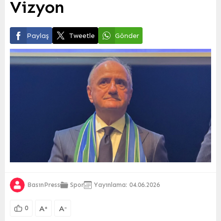
Vizyon
Paylaş
Tweetle
Gönder
BasınPress
Spor
Yayınlama: 04.06.2026
A
A
+
-
0