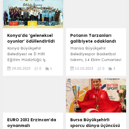
Konya’da ‘geleneksel
Potanın Tarzanları
oyunlar’ ödüllendirildi
galibiyete odaklandı
Konya Büyükşehir
Manisa Büyükşehir
Belediyesi ve İl Milli
Belediyespor Basketbol
Eğitim Müdürlüğü iş
takımı, 14 Ekim Cumartesi
birliğiyle yürütülen
13.00’da Muradiye Spor
29.05.2025
0
1
13.10.2023
0
3
“Şehrimiz İmzamız”
Salonu’nda oynayacağı
projesi kapsamında 31
Reeder Samsunspor maçı
ilçedeki ilkokul 3. ve 4.
hazırlıklarını tamamladı.
sınıflar ile ortaokul 5. ve
Manisa BBSK Başkanı
6’ncı sınıflara yönelik
Bora Çaylan, bu sezon
düzenlenen “Geleneksel
Süper Lig’de evinde
Çocuk Oyunları” İl
oynayacağı ikinci iç saha
Finali’nde dereceye giren
maçına tüm Manisalıları
öğrencilere ödülleri verildi.
davet etti. MANİSA (İGFA)
EURO 2032 Erzincan’da
Bursa Büyükşehirli
– Potanın Tarzanları,
oynanmalı
sporcu dünya üçüncüsü
Türkiye Sigorta Basketbol