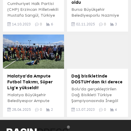
oldu
Cumhuriyet Halk Partisi
Süper Ligi (BSL) 3’üncü
(CHP) Erzincan Milletvekili
Bursa Büyükşehir
hafta...
Mustafa Sarıgül, Türkiye
Belediyesporlu Nazmiye
ve İtalya’nın ev
Ak, Fransa’da düzenlenen
14.10.2023
0
6
02.11.2025
0
3
sahipliğinde düzenlenecek
Gençler Bocce Dünya
olan 2032 Avrupa
Şampiyonası’nda üçüncü
Şampiyonası maçlarından
olarak kürsüde yerini aldı.
birinin Erzincan’da da
BURSA (İGFA) – Bursa
oynatılması gerektiğini
Büyükşehir Belediyespor
söyledi. ERZİNCAN (İGFA)
Kulübü sporcuları, Bursa ve
– CHP Erzincan Milletvekili
Türkiye’yi uluslararası
Mustafa Sarıgül, 2032
organizasyonlarda
Avrupa Şampiyonasının
başarıyla temsil etmeye
Malatya’da Ampute
Dağ bisikletinde
Türkiye ve İtalya’nın
devam ediyor. Fransa’nın
Futbol Takımı, Süper
DOSTUM’dan iki derece
birlikte düzenleyecek
Bretagne bölgesinde
Lig’e yükseldi!
Bolu’da gerçekleştirilen
olmasının mutluluğunu
düzenlenen Gençler Bocce
Malatya Büyükşehir
Dağ Bisikleti Türkiye
yaşadıklarını söyledi. Türk
Dünya Şampiyonası’nda
Belediyespor Ampute
Şampiyonasında İnegöl
sporunun bu büyük
raffa disiplininde
Futbol Takımı, Malatya’da
Belediye Spor Kulübü
organizasyonu...
mücadele eden Büyükşehir
28.04.2025
0
2
13.07.2023
0
4
oynanan kritik
DOSTUM takımı Türkiye
Belediyespor Kulübü
karşılaşmada Bağcılar
2’nciliği ve Türkiye
sporcusu...
Ampute Futbol Takımı’nı
3’üncülüğü elde etti.
3-0’lık net bir skorla
BURSA (İGFA) – Dağ