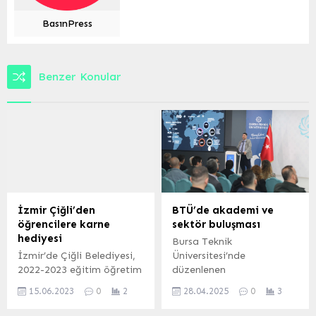
BasınPress
Benzer Konular
İzmir Çiğli’den
BTÜ’de akademi ve
öğrencilere karne
sektör buluşması
hediyesi
Bursa Teknik
İzmir’de Çiğli Belediyesi,
Üniversitesi’nde
2022-2023 eğitim öğretim
düzenlenen
yılını tamamlayan Çiğlili
sempozyumda akademi
15.06.2023
0
2
28.04.2025
0
3
öğrencilere Astronomi,
ve sektör bir araya geldi.
Havacılık ve Uzay
İki gün süren etkinlikte, iş