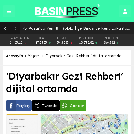
Pazar’da Yeni Bir Soluk: İlçe Binası ve Kent Lokantası Hizmete Açıldı
GRAM ALTIN
DOLAR
EURO
BIST 100
BITCOIN
6.465,12
47,5935
54,9385
13.798,82
$64582
Anasayfa
Yaşam
‘Diyarbakır Gezi Rehberi’ dijital ortamda
‘Diyarbakır Gezi Rehberi’
dijital ortamda
Paylaş
Tweetle
Gönder