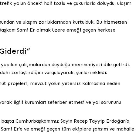
relik yolun önceki hali tozlu ve çukurlarla doluydu, ulaşım
nundan ve ulaşım zorluklarından kurtulduk. Bu hizmetten
 Başkanı Sami Er olmak üzere emeği geçen herkese
Giderdi”
yapılan çalışmalardan duyduğu memnuniyeti dile getirdi.
ahi zorlaştırdığını vurgulayarak, şunları ekledi:
nut projeleri, mevcut yolun yetersiz kalmasına neden
arak ilgili kurumları seferber etmesi ve yol sorununu
ı başta Cumhurbaşkanımız Sayın Recep Tayyip Erdoğan’a,
 Sami Er’e ve emeği geçen tüm ekiplere şahsım ve mahalle