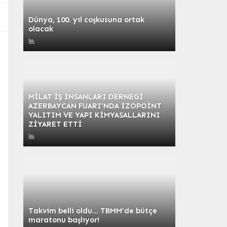
Dünya, 100. yıl coşkusuna ortak
olacak
MİLAT İŞ İNSANLARI DERNEGİ
AZERBAYCAN FUARI’NDA İZOPOİNT
YALITIM VE YAPI KİMYASALLARINI
ZİYARET ETTİ
Takvim belli oldu… TBMM’de bütçe
maratonu başlıyor!