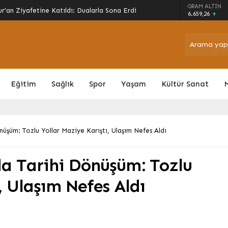
arında Son Perde: Havalimanı Eylül’de, Çevre
GRAM ALTIN
6.659,26
Eğitim
Sağlık
Spor
Yaşam
Kültür Sanat
üşüm: Tozlu Yollar Maziye Karıştı, Ulaşım Nefes Aldı
da Tarihi Dönüşüm: Tozlu
, Ulaşım Nefes Aldı