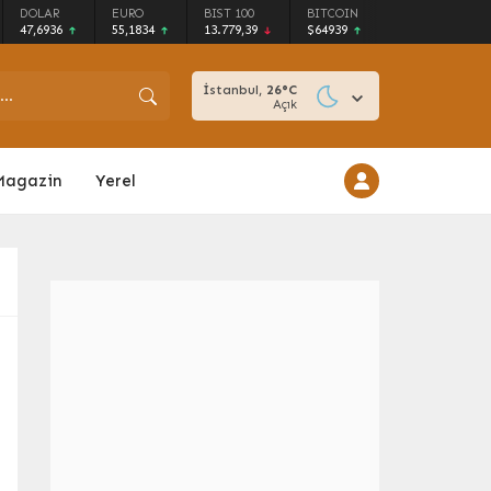
DOLAR
EURO
BIST 100
BITCOIN
47,6936
55,1834
13.779,39
$64939
İstanbul,
26
°C
Açık
Magazin
Yerel