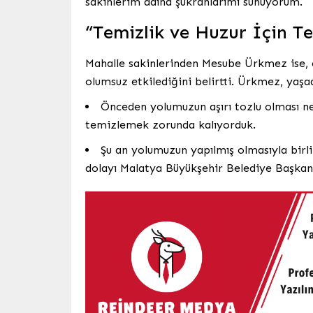
sakinlerim adına şükranlarımı sunuyorum.
“Temizlik ve Huzur İçin Te
Mahalle sakinlerinden Mesube Ürkmez ise, e
olumsuz etkilediğini belirtti. Ürkmez, yaşadı
Önceden yolumuzun aşırı tozlu olması ned
temizlemek zorunda kalıyorduk.
Şu an yolumuzun yapılmış olmasıyla birl
dolayı Malatya Büyükşehir Belediye Başkan