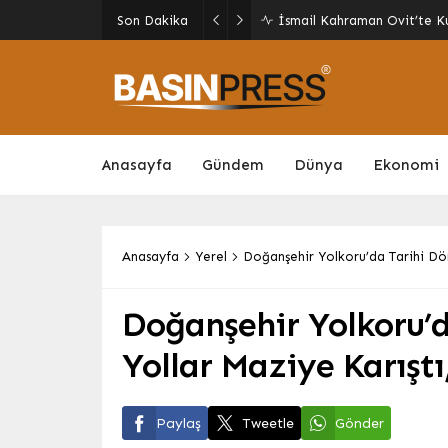
Malatya’da Ulaşım Yatırıml
Son Dakika
Yolu Ekim’de Açılıyor
Anasayfa
Gündem
Dünya
Ekonomi
Anasayfa
Yerel
Doğanşehir Yolkoru’da Tarihi Dön
Doğanşehir Yolkoru’
Yollar Maziye Karıştı
Paylaş
Tweetle
Gönder