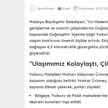
BasınPress
Yerel
Yayınlama: 01.07.20
Malatya Büyükşehir Belediyesi, ‘Yol Medeniye
genişletme ve onarım çalışmalarına Doğanş
kapsamda Doğanşehir ilçesine bağlı Yolkoru
ulaşım konforunu önemli ölçüde artırdı. Ekip
bağlayan 6,5 kilometrelik güzergahta yürüt
güçlendirdi.
“Ulaşımımız Kolaylaştı, Çi
Yolkoru Mahallesi Muhtarı Süleyman Ürkmez
kazanım olduğunu belirtti. Muhtar Ürkmez,
sayısına dikkat çekerek, şunları söyledi:
Bölgeye, Yolkoru ve Polat mahallelerine
deprem konutları inşa edildi.