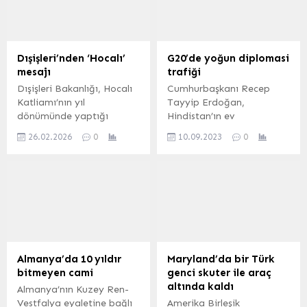
Dışişleri’nden ‘Hocalı’
G20’de yoğun diplomasi
mesajı
trafiği
Dışişleri Bakanlığı, Hocalı
Cumhurbaşkanı Recep
Katliamı’nın yıl
Tayyip Erdoğan,
dönümünde yaptığı
Hindistan’ın ev
açıklamada, 26 Şubat
sahipliğindeki 2023 G20
26.02.2026
0
10.09.2023
0
1992’de hayatını
Liderler Zirvesi
kaybeden 613 Azerbaycan
kapsamında, ülkeyi ve
vatandaşı için rahmet
bölgesel gelişmeleri
diledi, Azerbaycan halkına
önceleyen yoğun bir
taziyelerini iletti. ANKARA
diplomasi trafiği yürüttü.
(İGFA) – Dışişleri
ANKARA (İGFA) –
Bakanlığı, 26 Şubat
Cumhurbaşkanı Erdoğan,
1992’de Azerbaycan’ın
G20 Liderler Zirvesi’nde
Karabağ bölgesindeki
yoğun diplomasi trafiğini
Almanya’da 10 yıldır
Maryland’da bir Türk
Hocalı şehrinde yaşanan
peş peşe sürdürdü. İletişim
bitmeyen cami
genci skuter ile araç
katliamın yıl dönümünde
Başkanlığı’ndan aktarılan
altında kaldı
Almanya’nın Kuzey Ren-
yazılı bir açıklama
habere göre
Vestfalya eyaletine bağlı
Amerika Birleşik