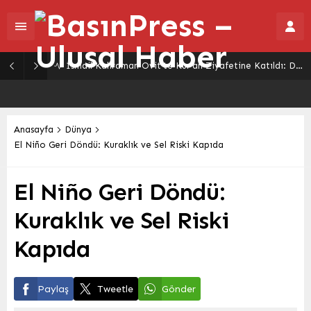
İsmail Kahraman Ovit’te Kur’an Ziyafetine Katıldı: Dualarla Sona Erdi
Anasayfa
Dünya
El Niño Geri Döndü: Kuraklık ve Sel Riski Kapıda
El Niño Geri Döndü:
Kuraklık ve Sel Riski
Kapıda
Paylaş
Tweetle
Gönder