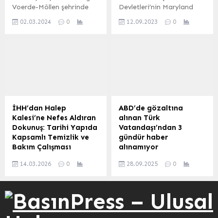
yayımladı. Bakanlık
Cumhurbaşkanı
Voerde-Möllen şehrinde
Devletleri’nin Maryland
açıklamasında, Hocalı’da
Erdoğan’ın Yeni Delhi’de
faaliyet gösteren DİTİB
eyaletine bağlı Berlin
masum sivillere yönelik...
9-10 Eylül’de
02.03.2024
0
12.09.2023
0
Voerde-Möllen Yeşil Camii,
kentinde 18 yaşındaki
gerçekleştirilen zirve
2014 yılında temeli atılan
Muhammed Enes Ekinci
dolayısıyla...
camii 10 yıldır
trafik kazasında hayatını
tamamlanmayı bekliyor.
kaybetti. Özlem Özgüt
İnşaatı devam eden,
Yörekli – abdpost.com /
Voerde-Möllen şehri ve
ABD (İGFA) – Maryland
çevre şehirlerin en büyük
Eyalet Polisi, dün sabah 6
ve en güzel külliyesi olarak
civarında Route 589
tasarlanan camii bir türlü
bölgesindeki Route 50
İHH’dan Halep
ABD’de gözaltına
bitmek bilmiyor.
West’te meydana gelen
Kalesi’ne Nefes Aldıran
alınan Türk
Hayırseverlerin desteği ile
bir kaza ihbarı üzerine
Dokunuş: Tarihi Yapıda
Vatandaşı’ndan 3
kaba inşaatı biten, bir...
olay yerine gitti. Ocean
Kapsamlı Temizlik ve
gündür haber
City...
Bakım Çalışması
alınamıyor
Suriye’nin tarihi dokusuna
California Santa Clara’da
14.03.2026
0
28.09.2025
0
sahip Halep Kalesi’nde
yaşayan Türk vatandaşı
İHH İnsani Yardım Vakfı
Oğuzhan Arı, ICE ekipleri
ekipleri tarafından
tarafından evinin önünden
kapsamlı bir temizlik ve
gözaltına alındı. Eşi Merve
düzenleme çalışması
Arı, 3 gündür haber
gerçekleştirildi. Savaşın
alamadığını belirterek