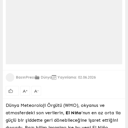
BasınPress
Dünya
Yayınlama: 02.06.2026
A
A
+
-
Dünya Meteoroloji Örgütü (WMO), okyanus ve
atmosferdeki son verilerin,
El Niño
‘nun en az orta ila
güçlü bir şiddette geri dönebileceğine işaret ettiğini
duyurdu. Bazı bilim insanları ise bu yeni El Niño