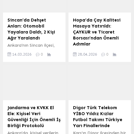
Sincan’da Dehşet
Hopa’da Çay Kalitesi
Anları: Otomobil
Masaya Yatırıldı:
Yayalara Daldı, 2 Kişi
ÇAYKUR ve Ticaret
Ağır Yaralandı
Borsası’ndan Önemli
Adımlar
Ankara’nın Sincan ilçesi,
Ahi Evran Mahallesi Ayaş
Artvin’in Hopa ilçesinde,
14.03.2026
0
28.04.2026
0
Caddesi’nde yürekleri
Artvin Ticaret Borsası ev
ağızlara getiren bir trafik
sahipliğinde düzenlenen
kazası yaşandı. İddialara
önemli bir toplantıda
göre, 06 DEE 983 plakalı
çayda kalite ve
otomobil, yolun karşısına
destekleme konuları ele
geçmeye çalışan yayalara
alındı. Toplantıya katılan
çarptı. Çarpmanın
ÇAYKUR Genel Müdürü
etkisiyle savrulan araç,
Yusuf Ziya Alim, çay
refüje çıkarak durabildi.
üreticileri, fabrika
Jandarma ve KVKK El
Digor Türk Telekom
Kazayı gören
müdürleri ve ticaret
Ele: Kişisel Veri
YİBO Yıldız Kızlar
vatandaşların ihbarı
borsası yönetim kurulu
Güvenliği İçin Önemli İş
Futbol Takımı Türkiye
üzerine olay yerine 112
üyeleriyle bir araya
Birliği Protokolü
Yarı Finallerinde
Acil Çağrı Merkezi’nden
gelerek çayın geleceğine
Ankara’da, kişisel verilerin
Kars’ın Digor ilçesinden bir