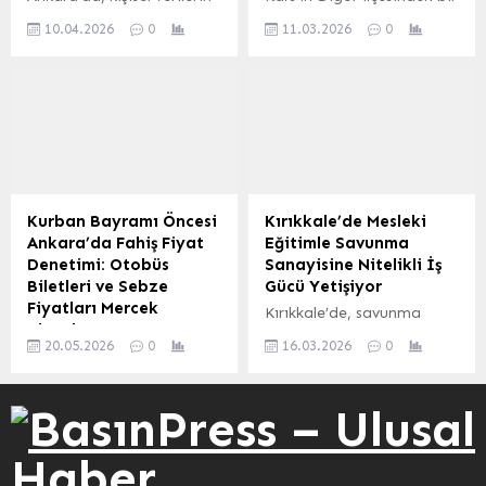
sağlık ve polis ekipleri...
dair stratejiler
korunması alanında
başarı hikayesi! Digor Türk
değerlendirildi. Çayda
10.04.2026
0
11.03.2026
0
önemli bir adım atıldı.
Telekom Yatılı İlköğretim
Kalite: Bahçeden
Jandarma Genel
Bölge Okulu (YİBO) Yıldız
Fabrikaya Kapsamlı...
Komutanlığı ve Kişisel
Kızlar Futbol Takımı,
Verileri Koruma Kurumu
Ağrı’da düzenlenen grup
(KVKK) arasında, kişisel
müsabakalarında
verilerin hukuka uygun
gösterdiği üstün
işlenmesini sağlamak ve
performansla Türkiye yarı
veri güvenliği
finallerine yükseldi. Takım,
farkındalığını artırmak
grubunu lider
Kurban Bayramı Öncesi
Kırıkkale’de Mesleki
amacıyla bir iş birliği
tamamlayarak Kars’ı ve
Ankara’da Fahiş Fiyat
Eğitimle Savunma
protokolü imzalandı. Bu
Digor’u gururlandırdı.
Denetimi: Otobüs
Sanayisine Nitelikli İş
protokol, Jandarma Genel
Turnuva boyunca sahada
Biletleri ve Sebze
Gücü Yetişiyor
Komutanlığı’nın faaliyet
sergilediği azim,
Fiyatları Mercek
Kırıkkale’de, savunma
alanına giren konularda
mücadele ruhu ve disiplinli
Altında
sanayisinin ihtiyaç
kişisel verilerin korunmasını
futbolla dikkat çeken
20.05.2026
0
16.03.2026
0
Ankara Ticaret İl
duyduğu nitelikli iş gücünü
güvence altına...
yıldız...
Müdürlüğü ekipleri, Kurban
yetiştirmek amacıyla
Bayramı öncesinde şehir
mesleki eğitim çalışmaları
genelindeki otobüs
yoğun bir şekilde devam
terminalleri ve sebze-
ediyor. Kırıkkale İl Milli
meyve hallerinde kapsamlı
Eğitim Müdürlüğü’nün