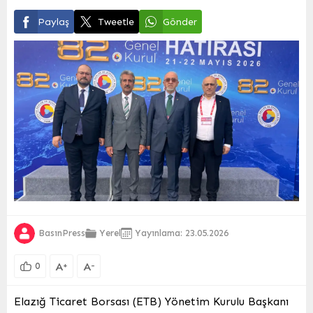
Paylaş
Tweetle
Gönder
BasınPress
Yerel
Yayınlama: 23.05.2026
A
A
+
-
0
Elazığ Ticaret Borsası (ETB) Yönetim Kurulu Başkanı