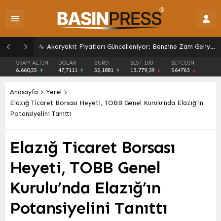
YKS Tercihleri İçin Son Günler: Geri Sayım Başladı!
GRAM ALTIN
DOLAR
EURO
BIST 100
BITCOIN
6.660,55
47,7111
55,1881
13.779,39
$64763
Anasayfa
Yerel
Elazığ Ticaret Borsası Heyeti, TOBB Genel Kurulu’nda Elazığ’ın
Potansiyelini Tanıttı
Elazığ Ticaret Borsası
Heyeti, TOBB Genel
Kurulu’nda Elazığ’ın
Potansiyelini Tanıttı