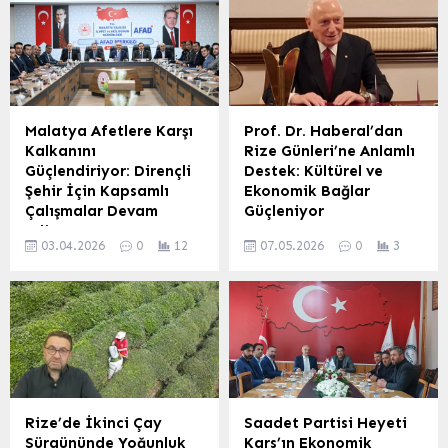
Müdürlüğü ekipleri Kars
Doğu hava sahaları, Türk
şehir merkezindeki ana
Hava Yolları’nın (THY)
arterlerde kapsamlı bir
Dubai seferlerinin yeniden
asfalt yenileme
başlamasına olanak
çalışmasına başladı. Bu
sağladı. THY İletişim
önemli proje ile kent içi
Başkanlığı’ndan yapılan
ulaşım ağının kalitesi
açıklamaya göre,
Malatya Afetlere Karşı
Prof. Dr. Haberal’dan
artırılacak. Çalışmaların ilk
İstanbul-Dubai arasındaki
Kalkanını
Rize Günleri’ne Anlamlı
aşamasında, yıpranmış ve
ilk uçuş 9 Haziran Salı
Güçlendiriyor: Dirençli
Destek: Kültürel ve
eskiyen asfalt zeminler
günü saat 01:30’da
Şehir İçin Kapsamlı
Ekonomik Bağlar
modern iş makineleriyle
gerçekleştirilecek. Bu
Çalışmalar Devam
Güçleniyor
titizlikle sökülerek, yeni...
gelişme, bölgedeki
Ediyor
Başkent Üniversitesi’nin
normalleşme sürecinin bir
03.04.2026
0
12
07.05.2026
0
3
Malatya’da, olası afetlerin
kurucusu Prof. Dr. Mehmet
işareti olarak
yıkıcı etkilerini en aza
Haberal, Ankara’da yeni
değerlendiriliyor. Daha...
indirmek ve şehri daha
hizmet binasını açan Rize
dirençli hale getirmek
Pazarlar Gençlik Spor ve
amacıyla yürütülen
Dayanışma Derneği
çalışmalar hız kazandı.
Başkanı Selahaddin Bal’a
Vali Seddar Yavuz,
bir kutlama mesajı
kentteki afet risk azaltma
gönderdi. Haberal, 7-10
planlarının gözden
Mayıs tarihleri arasında
Rize’de İkinci Çay
Saadet Partisi Heyeti
geçirildiği bir toplantıda
düzenlenen ‘Başkentte
Sürgününde Yoğunluk
Kars’ın Ekonomik