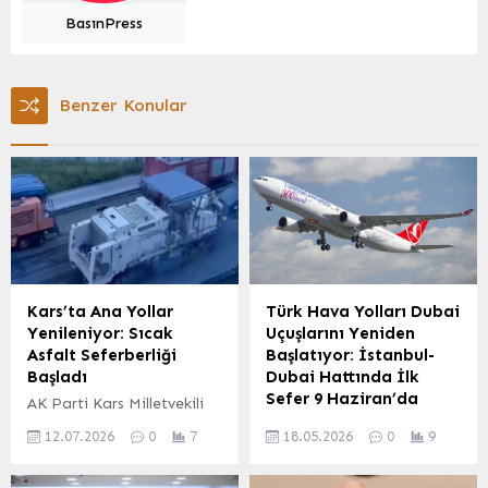
BasınPress
Benzer Konular
Kars’ta Ana Yollar
Türk Hava Yolları Dubai
Yenileniyor: Sıcak
Uçuşlarını Yeniden
Asfalt Seferberliği
Başlatıyor: İstanbul-
Başladı
Dubai Hattında İlk
Sefer 9 Haziran’da
AK Parti Kars Milletvekili
Adem Çalkın’ın girişimleri
ABD ile İran arasındaki
12.07.2026
0
7
18.05.2026
0
9
ve talimatları sonucunda,
gerilim nedeniyle 28
Karayolları 18. Bölge
Şubat’ta kapatılan Orta