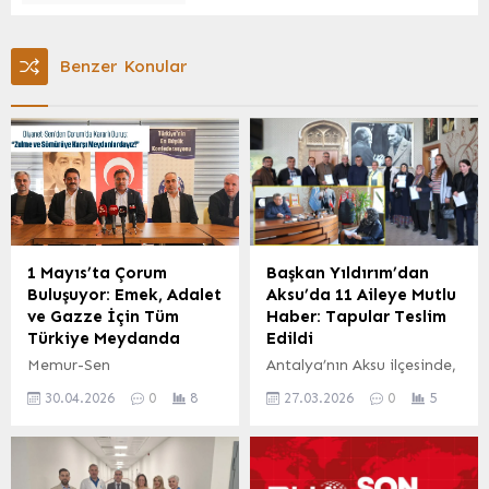
Benzer Konular
1 Mayıs’ta Çorum
Başkan Yıldırım’dan
Buluşuyor: Emek, Adalet
Aksu’da 11 Aileye Mutlu
ve Gazze İçin Tüm
Haber: Tapular Teslim
Türkiye Meydanda
Edildi
Memur-Sen
Antalya’nın Aksu ilçesinde,
Konfederasyonu
Pınarlı Mahallesi sakinleri
30.04.2026
0
8
27.03.2026
0
5
tarafından bu yıl
için önemli bir gelişme
Çorum’da düzenlenecek
yaşandı. Aksu Belediye
olan 1 Mayıs Emek ve
Başkanı İsa Yıldırım,
Dayanışma Günü
bölgede yaşayan 11