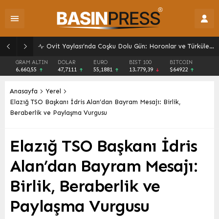
Ovit Yaylası’nda Coşku Dolu Gün: Horonlar ve Türkülerle Unutulmaz Anlar Yaşandı
GRAM ALTIN
DOLAR
EURO
BIST 100
BITCOIN
6.660,55
47,7111
55,1881
13.779,39
$64922
Anasayfa
Yerel
Elazığ TSO Başkanı İdris Alan’dan Bayram Mesajı: Birlik,
Beraberlik ve Paylaşma Vurgusu
Elazığ TSO Başkanı İdris
Alan’dan Bayram Mesajı:
Birlik, Beraberlik ve
Paylaşma Vurgusu