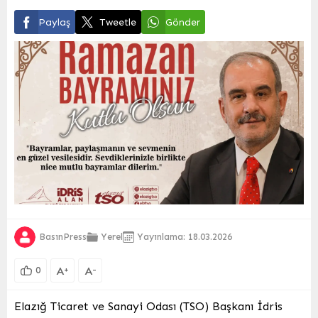
Paylaş
Tweetle
Gönder
BasınPress
Yerel
Yayınlama: 18.03.2026
A
A
+
-
0
Elazığ Ticaret ve Sanayi Odası (TSO) Başkanı İdris