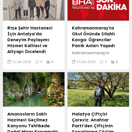
programı öncesinde,
ailenin tapularını teslim
Öğretmenevi’nde kapsamlı
ederek yıllardır süregelen
bir basın toplantısı
mülkiyet belirsizliğine son
düzenlendi. Toplantıya
verdi. Gerçekleştirilen
Memur-Sen Genel Başkan
törenle tapularını alan
Rize Şehir Hastanesi
Kahramanmaraş’ta
Yardımcısı ve Diyanet-Sen
vatandaşlar, büyük bir
İçin Antalya’da
Okul Önünde Silahlı
Genel Başkanı Ali Yıldız,
mutluluk yaşadı. Başkan
Deneyim Paylaşımı:
Kavga: Öğrenciler
Memur-Sen Çorum İl
Yıldırım, tapu teslimatının
Hizmet Kalitesi ve
Panik Anları Yaşadı
Temsilcisi Fatih Okumuş ve
sadece bir evrak verme
Altyapı İncelendi
Kahramanmaraş’ın
Diyanet-Sen Çorum İl
işlemi olmadığını, aynı
Rize İl Sağlık Müdürlüğü
merkezinde bir okulun
Temsilcisi İsmail Şanal
zamanda...
11.04.2026
0
8
15.04.2026
0
8
heyeti, yapımı devam
yakınında meydana gelen
katıldı. Memur-Sen Çorum
eden Rize Şehir
silahlı çatışma,
İl...
Hastanesi’nin hizmet
öğrencilerin ve çevredeki
standartlarını en üst
vatandaşların büyük panik
düzeye çıkarmak
yaşamasına neden oldu.
amacıyla Antalya’da
Olay yerine çok sayıda
kapsamlı bir inceleme
polis ekibi sevk edilirken,
ziyareti gerçekleştirdi.
güvenlik güçleri bölgede
Ziyarette, Antalya’daki
geniş çaplı inceleme
Amanosların Saklı
Malatya Çiftçisi
sağlık kuruluşlarının hizmet
başlattı. Edinilen ilk
Hazinesi Geçilmez
Çaresiz: Anahtar
sunumu, teknik altyapısı,
bilgilere göre, olay akşam
Kanyonu Tehlikede:
Parti’den Çiftçinin
hasta güvenliği
saatlerinde bir okulun
Doğal Miras Korunmalı!
Sorunlarına Çözüm