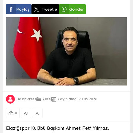
Paylaş
Tweetle
Gönder
BasınPress
Yerel
Yayınlama: 23.05.2026
A
A
+
-
0
Elazığspor Kulübü Başkanı Ahmet Feti Yılmaz,