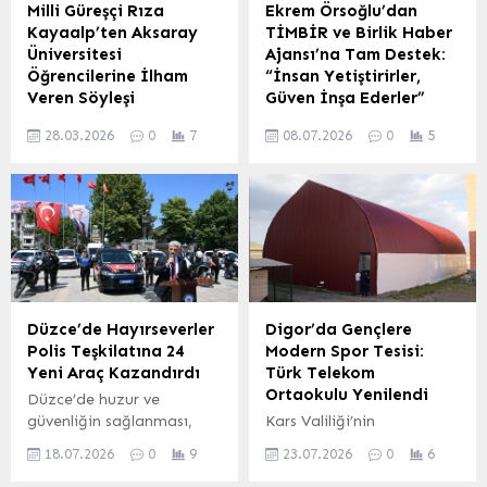
Milli Güreşçi Rıza
Ekrem Örsoğlu’dan
Kayaalp’ten Aksaray
TİMBİR ve Birlik Haber
Üniversitesi
Ajansı’na Tam Destek:
Öğrencilerine İlham
“İnsan Yetiştirirler,
Veren Söyleşi
Güven İnşa Ederler”
Aksaray Üniversitesi (ASÜ)
Egeden Medya Haber
28.03.2026
0
7
08.07.2026
0
5
mezunu milli güreşçi ve
Genel Yayın Yönetmeni
dünya şampiyonu Rıza
Ekrem Örsoğlu, kaleme
Kayaalp, ASÜ Konferans
aldığı özel yazısında
Salonu’nda düzenlenen
Türkiye İnternet Medya
özel bir programda
Birliği (TİMBİR) ve Birlik
öğrencilerle bir araya
Haber Ajansı’nın (BHA)
geldi. Aksaray Üniversitesi
önemine vurgu yaptı.
Rektörü Prof. Dr. Alpay
Örsoğlu, yıllar önce Dr.
Arıbaş, Rektör Yardımcısı
Süleyman Basa’dan aldığı
Düzce’de Hayırseverler
Digor’da Gençlere
Prof. Dr. Ömer Köse,
bir WhatsApp mesajıyla
Polis Teşkilatına 24
Modern Spor Tesisi:
Genel Sekreter Ahmet
başlayan bu yolculuğun,
Yeni Araç Kazandırdı
Türk Telekom
Bülbül, akademisyenler ve
bugün Türk internet
Ortaokulu Yenilendi
Düzce’de huzur ve
öğrencilerin yoğun ilgi
medyasının geleceğinde
güvenliğin sağlanması,
Kars Valiliği’nin
gösterdiği etkinlikte
önemli bir yere sahip
suçla mücadelenin
koordinasyonunda
Kayaalp, spor
olduğunu belirtti.
18.07.2026
0
9
23.07.2026
0
6
etkinleştirilmesi amacıyla
gerçekleştirilen yenileme
kariyerinden üniversite...
TİMBİR...
Düzce Valiliği
çalışmaları neticesinde,