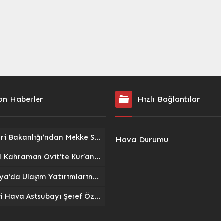
on Haberler
Hızlı Bağlantılar
Dışişleri Bakanlığı’ndan Mekke Savunma Anlaşması İddialarına Net Yanıt: ‘Gerçek Dışı’
Hava Durumu
İsmail Kahraman Ovit’te Kur’an Ziyafetine Katıldı: Dualarla Sona Erdi
Malatya’da Ulaşım Yatırımlarında Son Perde: Havalimanı Eylül’de, Çevre Yolu Ekim’de Açılıyor
Emekli Hava Astsubayı Şeref Özdemir’e Veda: Askere Uğurlanışının Ardından Trajik Kaza Sonucu Kaybı