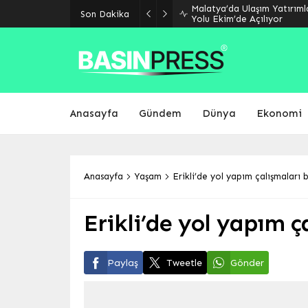
Malatya’da Ulaşım Yatırıml
Son Dakika
Yolu Ekim’de Açılıyor
Anasayfa
Gündem
Dünya
Ekonomi
Anasayfa
Yaşam
Erikli’de yol yapım çalışmaları 
Erikli’de yol yapım ç
Paylaş
Tweetle
Gönder