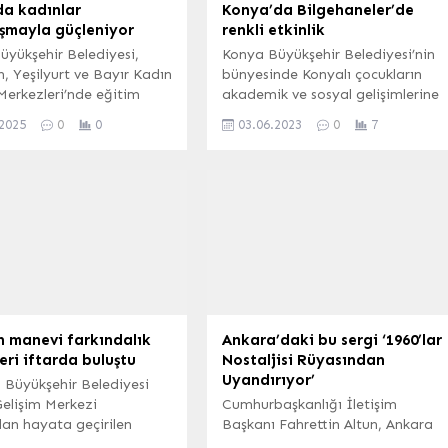
da kadınlar
Konya’da Bilgehaneler’de
şmayla güçleniyor
renkli etkinlik
üyükşehir Belediyesi,
Konya Büyükşehir Belediyesi’nin
, Yeşilyurt ve Bayır Kadın
bünyesinde Konyalı çocukların
erkezleri’nde eğitim
akademik ve sosyal gelişimlerine
rsiyerleri, Kızıldağ Mesire
katkıda bulunmak amacıyla
.2025
0
0
03.06.2023
0
7
da düzenlenen piknik
hizmet veren Bilgehanelerde,
inde bir araya getirdi.
öğrenciler için hazırlanan dönem
ın sosyalleşmesi,
sonu etkinlikleri renkli etkinliklere
ması ve motivasyonunu
sahne oldu. KONYA (İGFA) –
ı hedefleyen etkinlik,
Konya Büyükşehir Belediyesi’nin
azla kursiyerin katılımıyla
eğitim hizmetlerinden olan
eşti. MUĞLA (İGFA) –
Bilgehaneler’de öğrenciler dönem
üyükşehir Belediyesi,
sonunda birçok verimli ve
aşam Merkezleri projesi
eğlenceli etkinliğe katıldı. Dönem
nların kendilerini
sonu etkinlikleri kapsamında
bilecekleri, bilgi...
Bilgehaneler Arası...
n manevi farkındalık
Ankara’daki bu sergi ‘1960’lar
eri iftarda buluştu
Nostaljisi Rüyasından
Uyandırıyor’
 Büyükşehir Belediyesi
Gelişim Merkezi
Cumhurbaşkanlığı İletişim
dan hayata geçirilen
Başkanı Fahrettin Altun, Ankara
arkındalık Atölyeleri,
Kültür Sanat ve Medeniyet