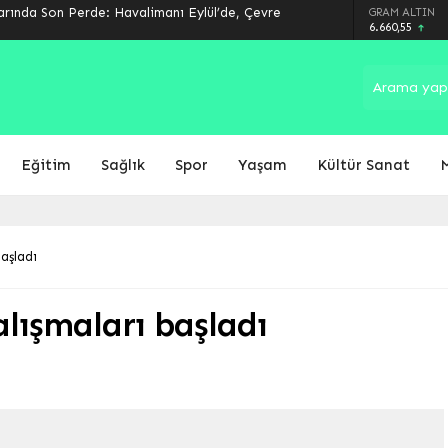
arında Son Perde: Havalimanı Eylül’de, Çevre
GRAM ALTIN
6.660,55
Eğitim
Sağlık
Spor
Yaşam
Kültür Sanat
başladı
alışmaları başladı