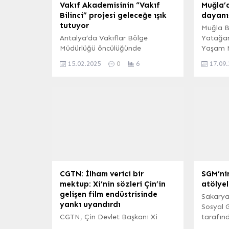
Vakıf Akademisinin “Vakıf
Muğla’
Bilinci” projesi geleceğe ışık
dayanı
tutuyor
Muğla B
Antalya’da Vakıflar Bölge
Yatağan
Müdürlüğü öncülüğünde
Yaşam M
başlatılan “Vakıf Bilinci” projesi,
gören ku
15.02.2025
0
6
17.09
genç nesillere vakıf kültürünü
Alanı’n
aşılamak ve toplumsal
etkinliğ
dayanışmayı güçlendirmek
Kadınlar
amacıyla hayata geçirildi. İlk
dayanış
etapta 3.000 ilkokul öğrencisine
artırmay
ulaşmayı hedefleyen proje
50’den f
kapsamında, çocuklara vakıfların
gerçekl
tarihsel ve sosyal önemi aktarıldı.
Muğla B
“Vakıf Elçisi” ilan edilen
Kadın Y
öğrenciler, iyilik ve yardımlaşma
ile kadı
misyonunu çevrelerine yaymaya
geliştire
CGTN: İlham verici bir
SGM’ni
teşvik edildi.
mektup: Xi’nin sözleri Çin’in
atölyel
gelişen film endüstrisinde
Sakarya
yankı uyandırdı
Sosyal 
CGTN, Çin Devlet Başkanı Xi
tarafın
Jinping’in duayen sinema
Manevi F