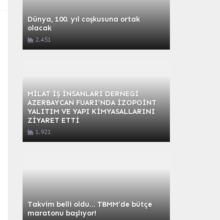
Dünya, 100. yıl coşkusuna ortak
olacak
2.451
MİLAT İŞ İNSANLARI DERNEGİ
AZERBAYCAN FUARI’NDA İZOPOİNT
YALITIM VE YAPI KİMYASALLARINI
ZİYARET ETTİ
1.921
Takvim belli oldu… TBMM’de bütçe
maratonu başlıyor!