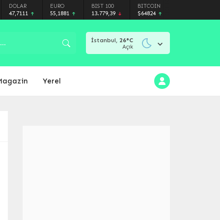
DOLAR
EURO
BIST 100
BITCOIN
47,7111
55,1881
13.779,39
$64824
İstanbul,
26
°C
Açık
Magazin
Yerel