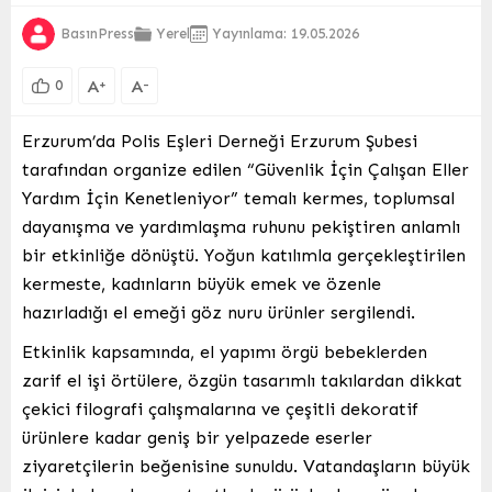
BasınPress
Yerel
Yayınlama: 19.05.2026
A
A
+
-
0
Erzurum’da Polis Eşleri Derneği Erzurum Şubesi
tarafından organize edilen “Güvenlik İçin Çalışan Eller
Yardım İçin Kenetleniyor” temalı kermes, toplumsal
dayanışma ve yardımlaşma ruhunu pekiştiren anlamlı
bir etkinliğe dönüştü. Yoğun katılımla gerçekleştirilen
kermeste, kadınların büyük emek ve özenle
hazırladığı el emeği göz nuru ürünler sergilendi.
Etkinlik kapsamında, el yapımı örgü bebeklerden
zarif el işi örtülere, özgün tasarımlı takılardan dikkat
çekici filografi çalışmalarına ve çeşitli dekoratif
ürünlere kadar geniş bir yelpazede eserler
ziyaretçilerin beğenisine sunuldu. Vatandaşların büyük