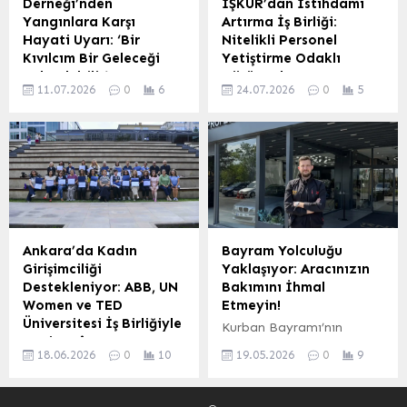
Derneği’nden
İŞKUR’dan İstihdamı
başarılarını yakından
ruhunu pekiştirdi.
Yangınlara Karşı
Artırma İş Birliği:
takip ettiğini belirterek,
Protokolden Tam Kadro
Hayati Uyarı: ‘Bir
Nitelikli Personel
okul dergisini inceledi.
Destek TIRDEF’in
Kıvılcım Bir Geleceği
Yetiştirme Odaklı
Öğrencilerin Titiz
organize ettiği iftar
Yok Edebilir’
Görüşmeler
Çalışması Beğeni Topladı
programına...
11.07.2026
0
6
24.07.2026
0
5
Tekirdağ Gazeteciler
ISPARTA – BHA MÜSİAD
Öğrenciler tarafından
Derneği, orman
Isparta Şube Başkanı
büyük...
yangınlarına karşı
Salim Güntaç ve yönetim
toplumsal farkındalığı
kurulu üyeleri, Türkiye İş
artırmak amacıyla önemli
Kurumu (İŞKUR) Isparta İl
bir çağrıda bulundu.
Müdürü Mustafa Höke’yi
Ormanların sadece
makamında ziyaret etti.
bugünün değil, gelecek
Ziyarette, Isparta’da
nesillerin de ortak mirası
istihdamın artırılması, iş
Ankara’da Kadın
Bayram Yolculuğu
olduğuna vurgu yapılan
gücü piyasasının güncel
Girişimciliği
Yaklaşıyor: Aracınızın
bir video ile kamuoyuna
ihtiyaçları, nitelikli
Destekleniyor: ABB, UN
Bakımını İhmal
seslenen dernek, “Bir
personel yetiştirme ve
Women ve TED
Etmeyin!
kıvılcım bir ormanı, bir
kamu ile özel sektör
Üniversitesi İş Birliğiyle
Kurban Bayramı’nın
orman ise bir geleceği yok
arasındaki iş birliğinin
Yeni Proje
yaklaşmasıyla birlikte tatil
edebilir” mesajını öne
güçlendirilmesi gibi kritik
18.06.2026
0
10
19.05.2026
0
9
Ankara Büyükşehir
hazırlıkları hız kazandı.
çıkardı. Orman
konular masaya...
Belediyesi (ABB), Birleşmiş
Uzun yolculuklara çıkacak
Yangınlarına Karşı
Milletler Kadın Birimi (UN
sürücüler için araçlarının