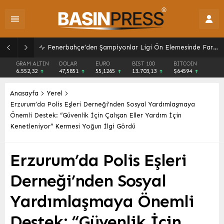
LGS Nakil Süreci Başladı: Tercih ve Sonuç Tarihleri Açıklandı
GRAM ALTIN
DOLAR
EURO
BIST 100
BITCOIN
6.552,32
47,5851
55,1265
13.703,13
$64594
Anasayfa
Yerel
Erzurum’da Polis Eşleri Derneği’nden Sosyal Yardımlaşmaya
Önemli Destek: “Güvenlik İçin Çalışan Eller Yardım İçin
Kenetleniyor” Kermesi Yoğun İlgi Gördü
Erzurum’da Polis Eşleri
Derneği’nden Sosyal
Yardımlaşmaya Önemli
Destek: “Güvenlik İçin