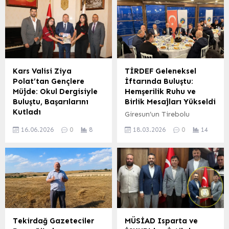
Kars Valisi Ziya
TİRDEF Geleneksel
Polat’tan Gençlere
İftarında Buluştu:
Müjde: Okul Dergisiyle
Hemşerilik Ruhu ve
Buluştu, Başarılarını
Birlik Mesajları Yükseldi
Kutladı
Giresun’un Tirebolu
Kars Valisi Ziya Polat,
ilçesinde geleneksel hale
16.06.2026
0
8
18.03.2026
0
14
Hüsnü M. Özyeğin Anadolu
gelen Tirebolu Dernekler
Lisesi Müdürü Eren Yavuz
Federasyonu (TİRDEF)
Erdağı, Coğrafya
iftar programı, bu yıl da
Öğretmeni Ömer Erkmen
yoğun bir katılımla
ile okul öğrencileri Belinay
gerçekleşti. 17 Mart 2026
İşbaralı ve Mizgin
Salı günü Mavi Yeşil
Sümbül’ü makamında
Restoran’da düzenlenen
ağırladı. Vali Polat,
etkinlikte, yaklaşık 250
öğrencilerin eğitim ve
davetli bir araya gelerek
Tekirdağ Gazeteciler
MÜSİAD Isparta ve
sosyal projelerdeki
hemşerilik bilincini ve birlik