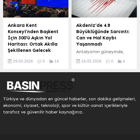
tarafından çevreye duyarlı
Geçtiğimiz yılın aynı
bir basın açıklaması
dönemine göre yüzde 5’lik
düzenlendi. Jandarma
bir düşüş yaşandığını
ekiplerinin güvenlik
belirten Çeliköz, bu
Ankara Kent
Akdeniz’de 4.8
önlemleri aldığı etkinliğe;
durumun küresel ekonomik
Konseyi’nden Başkent
Büyüklüğünde Sarsıntı:
DOĞADER Başkanı Murat
gelişmelerin ihracat
İçin 300’ü Aşkın Yol
Can ve Mal Kaybı
Demir, önceki dönem
üzerindeki etkilerinden
Haritası: Ortak Akılla
Yaşanmadı
Bursa Kent Konseyi
kaynaklandığını vurguladı.
Şekillenen Gelecek
Antalya’nın güneyinde,
Başkanı Prof. Dr. Ertuğrul
Isparta’nın üretim ve
Ankara Kent Konseyi,
Akdeniz’de Richter
Aksoy, CHP İnegöl İlçe
ihracat yapısındaki
29.03.2026
0
14
16.03.2026
0
4
Başkent’in geleceğine yön
ölçeğine göre 4,8
Başkanı Zemci Şahin,...
çeşitliliğin korunması ve
verecek önemli kararlar
büyüklüğünde bir deprem
geliştirilmesinin önemine
almak üzere bir araya
meydana geldi. Afet ve
dikkat çekti....
geldi. Kentin ortak aklıyla
Acil Durum Yönetimi
hazırlanan öneriler, genel
Başkanlığı (AFAD)
kurulda masaya yatırıldı.
tarafından yapılan
Türkiye ve dünyadan en güncel haberler, son dakika gelişmeleri,
Meclisler ve çalışma
açıklamaya göre, sarsıntı
ekonomi, siyaset, teknoloji, spor ve kültür-sanat içerikleriyle
gruplarının uzun soluklu
16 Mart 2026 saat
tarafsız ve güvenilir haber kaynağınız.
çalışmaları sonucunda
09.46’da kaydedildi.
ortaya çıkan 300’den
Depremin yaklaşık 15
fazla tavsiye kararı, genel
kilometre derinlikte
kurulda değerlendirilerek
gerçekleştiği belirlenirken,
karara bağlanacak.
merkez üssünün 34.16367