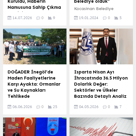
Kuruldu, Haberin
belediye olduk”
Namusuna Sahip Çıkma
Kocasinan Belediye
Yemini
Başkanı Ahmet
14.07.2026
0
9
19.01.2024
0
5
Basın Sektöründe Önemli
Çolakbayrakdar’ın hayata
Bir Adım: Basın Emekçileri
geçirdiği vizyon projelerle
Derneği Faaliyete Başladı
Kocasinan Belediyesi,
Ankara’da, Türk basın
‘Kendi kendine yeten bir
sektörünün karşılaştığı
belediye’ oldu. Her
zorluklara dikkat çekmek
defasında “‘Kendi kendine
ve mesleki ilkeleri
yeten belediye’ ve ‘Kendi
savunmak amacıyla Basın
kendine yeten bir şehir’
Emekçileri Derneği resmen
olmalıyız” diyen Başkan
DOĞADER İnegöl’de
Isparta Nisan Ayı
kuruldu. Sektörün
Çolakbayrakdar, “Kendi
Maden Faaliyetlerine
İhracatında 36.5 Milyon
deneyimli isimlerinin bir
kaynaklarıyla Dünya
Karşı Ayakta: Ormanlar
Dolarlık Değer:
araya gelerek oluşturduğu
genelinde stratejik olarak
ve Su Kaynakları
Sektörler ve Ülkeler
dernek, medya
öne çıkan şehirler,
Tehlikede
Bazında Detaylı Analiz
çalışanlarının haklarını
gelecekte kendi kaderlerini
Bursa’nın İnegöl ilçesine
Isparta Ticaret ve Sanayi
korumayı ve mesleğin
yönetecek. Bu anlamda
06.06.2026
0
25
04.05.2026
0
7
bağlı Süpürtü ve Eymir
Odası (ITSO) Genel
itibarını yeniden
ülkemiz ve...
köyleri yakınlarındaki
Sekreteri Ercüment
yükseltmeyi hedefliyor.
maden ocağı bölgesinde,
Çeliköz, Nisan ayında
Farklı medya
Doğal ve Yaşamsal
Isparta’nın ihracat
kuruluşlarında görev...
Entegrasyon (DOĞADER)
rakamlarını değerlendirdi.