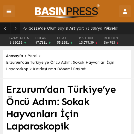
Kıyılar Artık Daha Güvenli ve Düzenli: Yeni Dönem Başlıyor
GRAM ALTIN
DOLAR
EURO
BIST 100
BITCOIN
6.660,55
47,7111
55,1881
13.779,39
$64763
Anasayfa
Yerel
Erzurum’dan Türkiye’ye Öncü Adım: Sokak Hayvanları İçin
Laparoskopik Kısırlaştırma Dönemi Başladı
Erzurum’dan Türkiye’ye
Öncü Adım: Sokak
Hayvanları İçin
Laparoskopik