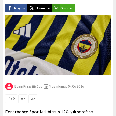
Paylaş
Tweetle
Gönder
BasınPress
Spor
Yayınlama: 04.06.2026
A
A
+
-
0
Fenerbahçe Spor Kulübü’nün 120. yılı şerefine