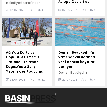
Avrupa Devleri de
Belediyesi tarafından
Pazar günü TSİ 01.00’de
Devrede!
organize edilen
Fort Lauderdale’deki...
08.02.2026
0
4
07.05.2026
0
15
Osmangazi Belediyespor
Fenerbahçe,
Kulübü’nün 2025-2026 yılı
Olympiakos’un genç ve
birinci dönem karate
yetenekli file bekçisi
eğitim semineri ve kuşak
Konstantinos Tzolakis’i
sınavı, 6 yaş ve üzeri 300
kadrosuna katmak için
sporcunun katılımıyla
harekete geçti. Sarı-
gerçekleştirildi. BURSA
lacivertlilerin, 23 yaşındaki
(İGFA) – Dikkaldırım
Yunan kaleci için yaklaşık
Kapalı Spor Salonu’nda
15 milyon Euro’luk bir
Ağrı’da Kurtuluş
Denizli Büyükşehir’in
düzenlenen karate eğitim
teklif hazırlığında olduğu
Coşkusu Atletizmle
yaz spor kurslarında
semineri ve kuşak sınavına
iddia edildi. Transferde
Taçlandı: 15 Nisan
yeni dönem kayıtları
katılan sporcular, zorlu ve
Rekabet Kızışıyor İngiliz
Koşusu’nda Genç
başlıyor
titiz bir değerlendirme
basınında yer alan
Yetenekler Podyuma
Denizli Büyükşehir
sürecinden geçerek...
haberlere göre,
Çıktı
Belediyesinin 7’den 70’e
Fenerbahçe yönetimi,
14.04.2026
0
11
27.07.2025
0
4
Ağrı Valiliği’nin ev
her yaştan vatandaşa
Tzolakis’in menajerleriyle
sahipliğinde, 15 Nisan
spor yapma imkânı
temas kurarak transfer
Kurtuluş Günü kutlama
sunduğu yaz dönemi spor
sürecini başlattı. Ancak
programları kapsamında
kurslarında yeni dönem
Olympiakos’un,...
düzenlenen atletizm
kayıtları başlıyor.
yarışmaları büyük bir
DENİZLİ (İGFA) – 22