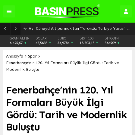
LUUBA RESTAURANT DÜNYA MUTFAĞI kapılarını Denizli’de açıyor!
GRAM ALTIN
DOLAR
EURO
BIST 100
BITCOIN
6.495,07
47,5633
54,9784
13.703,13
$64909
Anasayfa
Spor
Fenerbahçe’nin 120. Yıl Formaları Büyük İlgi Gördü: Tarih ve
Modernlik Buluştu
Fenerbahçe’nin 120. Yıl
Formaları Büyük İlgi
Gördü: Tarih ve Modernlik
Buluştu