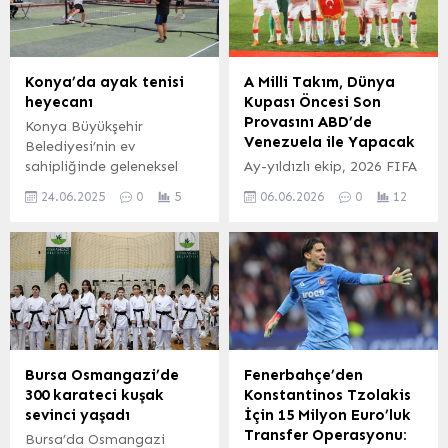
Konya’da ayak tenisi
A Milli Takım, Dünya
heyecanı
Kupası Öncesi Son
Provasını ABD’de
Konya Büyükşehir
Venezuela ile Yapacak
Belediyesi’nin ev
sahipliğinde geleneksel
Ay-yıldızlı ekip, 2026 FIFA
hale getirilen ve her yıl
Dünya Kupası hazırlıkları
24.06.2025
0
5
06.06.2026
0
12
büyük heyecana sahne
kapsamında ABD’nin
olan Ayak Tenisi
Florida eyaletinde
Turnuvası, bu yıl da
Venezuela ile kritik bir
kıyasıya mücadelelere ev
hazırlık maçı yapacak. Bu
sahipliği yaptı.
karşılaşma, Teknik
Direktör Vincenzo
Montella yönetimindeki
millilerin Dünya Kupası
öncesindeki son test
Bursa Osmangazi’de
Fenerbahçe’den
olacak. Maç Detayları ve
300 karateci kuşak
Konstantinos Tzolakis
Tarihçe Türkiye ile
sevinci yaşadı
İçin 15 Milyon Euro’luk
Venezuela arasındaki
Transfer Operasyonu:
Bursa’da Osmangazi
tarihi mücadele, 7 Haziran