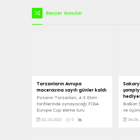
Benzer Konular
Tarzanların Avrupa
Sakary
macerasına sayılı günler kaldı
şampiyo
hediye
Potanın Tarzanları, 4-5 Ekim
tarihlerinde oynayacağı FIBA
Balkan 
Europe Cup eleme turu
ve üçün
maçlarının hazırlıklarını
Şevval D
02.10.2023
0
06.06
Başantrenör Ahmet Kandemir
Burukoğ
yönetiminde yaptığı
bisiklet
antrenmanla sürdürdü. BURSA
(İGFA) 