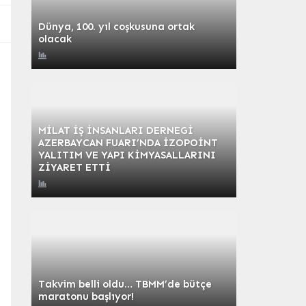
Dünya, 100. yıl coşkusuna ortak
olacak
MİLAT İŞ İNSANLARI DERNEGİ
AZERBAYCAN FUARI’NDA İZOPOİNT
YALITIM VE YAPI KİMYASALLARINI
ZİYARET ETTİ
Takvim belli oldu… TBMM’de bütçe
maratonu başlıyor!