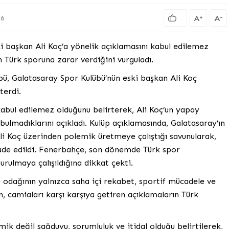
A
A
+
-
26
i başkan Ali Koç’a yönelik açıklamasını kabul edilemez
n Türk sporuna zarar verdiğini vurguladı.
ü, Galatasaray Spor Kulübü’nün eski başkan Ali Koç
terdi.
 kabul edilemez olduğunu belirterek, Ali Koç’un yapay
ulmadıklarını açıkladı. Kulüp açıklamasında, Galatasaray’ın
i Koç üzerinden polemik üretmeye çalıştığı savunularak,
ifade edildi. Fenerbahçe, son dönemde Türk spor
urulmaya çalışıldığına dikkat çekti.
odağının yalnızca saha içi rekabet, sportif mücadele ve
, camiaları karşı karşıya getiren açıklamaların Türk
ik değil sağduyu, sorumluluk ve itidal olduğu belirtilerek,