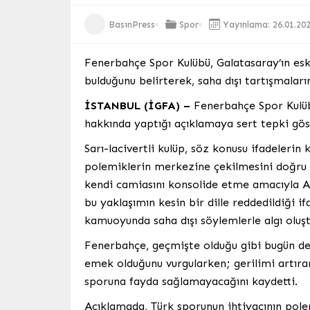
BasınPress
Spor
Yayınlama: 26.01.20
Fenerbahçe Spor Kulübü, Galatasaray’ın esk
bulduğunu belirterek, saha dışı tartışmaları
İSTANBUL (İGFA) –
Fenerbahçe Spor Kulüb
hakkında yaptığı açıklamaya sert tepki gös
Sarı-lacivertli kulüp, söz konusu ifadelerin
polemiklerin merkezine çekilmesini doğru b
kendi camiasını konsolide etme amacıyla Al
bu yaklaşımın kesin bir dille reddedildiği 
kamuoyunda saha dışı söylemlerle algı oluşt
Fenerbahçe, geçmişte olduğu gibi bugün de 
emek olduğunu vurgularken; gerilimi artıran
sporuna fayda sağlamayacağını kaydetti.
Açıklamada, Türk sporunun ihtiyacının polem