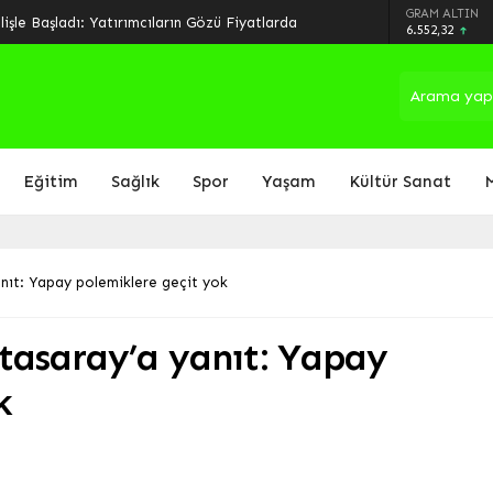
GRAM ALTIN
işle Başladı: Yatırımcıların Gözü Fiyatlarda
6.552,32
Eğitim
Sağlık
Spor
Yaşam
Kültür Sanat
nıt: Yapay polemiklere geçit yok
tasaray’a yanıt: Yapay
k