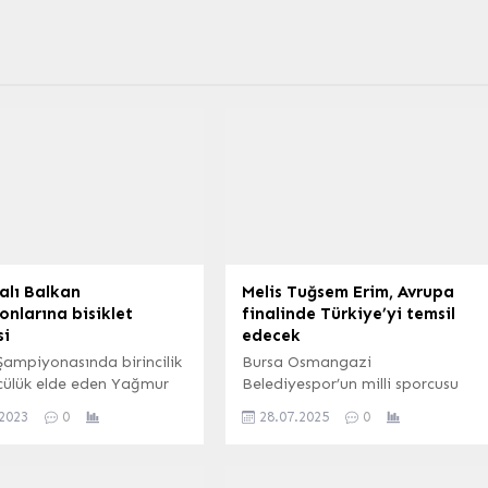
alı Balkan
Melis Tuğsem Erim, Avrupa
nlarına bisiklet
finalinde Türkiye’yi temsil
si
edecek
Şampiyonasında birincilik
Bursa Osmangazi
cülük elde eden Yağmur
Belediyespor’un milli sporcusu
ursun ve Elif
Melis Tuğsem Erim, Litvanya’daki
.2023
0
28.07.2025
0
lu’na Başkan Yüce
Avrupa Şampiyonası’nda finale
 hediye etti. SAKARYA
kalarak büyük bir başarıya imza
– Sakarya Büyükşehir
attı. BURSA (İGFA) – Osmangazi