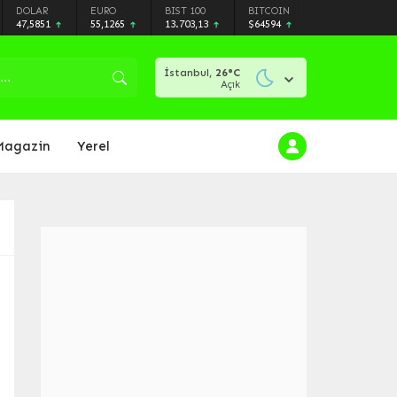
DOLAR
EURO
BIST 100
BITCOIN
47,5851
55,1265
13.703,13
$64594
İstanbul,
26
°C
Açık
Magazin
Yerel