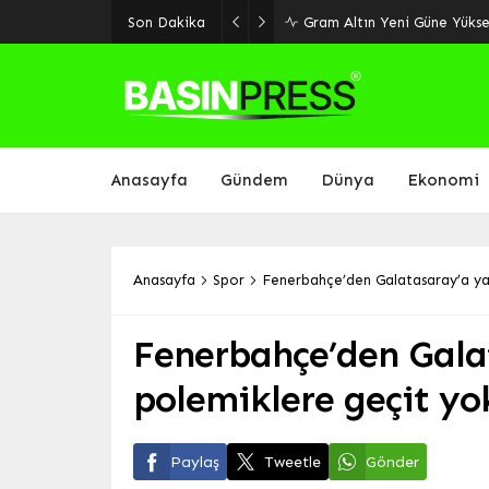
Son Dakika
Gram Altın Yeni Güne Yüksel
Anasayfa
Gündem
Dünya
Ekonomi
Anasayfa
Spor
Fenerbahçe’den Galatasaray’a ya
Fenerbahçe’den Gala
polemiklere geçit yo
Paylaş
Tweetle
Gönder